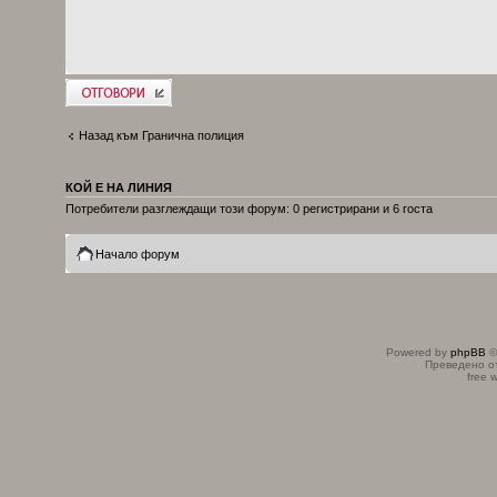
Добави отговор
Назад към Гранична полиция
КОЙ Е НА ЛИНИЯ
Потребители разглеждащи този форум: 0 регистрирани и 6 госта
Начало форум
Powered by
phpBB
©
Преведено о
free 