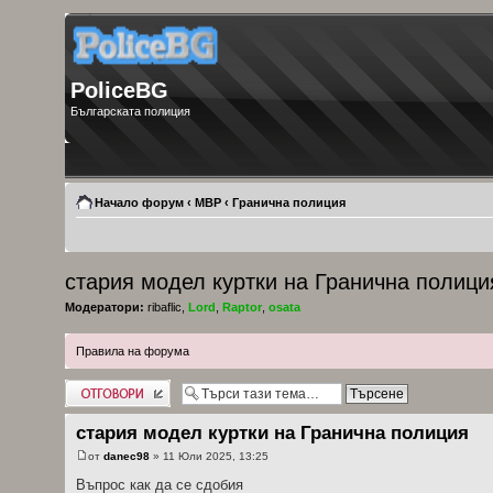
PoliceBG
Българската полиция
Начало форум
‹
МВР
‹
Гранична полиция
стария модел куртки на Гранична полици
Модератори:
ribaflic
,
Lord
,
Raptor
,
osata
Правила на форума
Добави отговор
стария модел куртки на Гранична полиция
от
danec98
» 11 Юли 2025, 13:25
Въпрос как да се сдобия