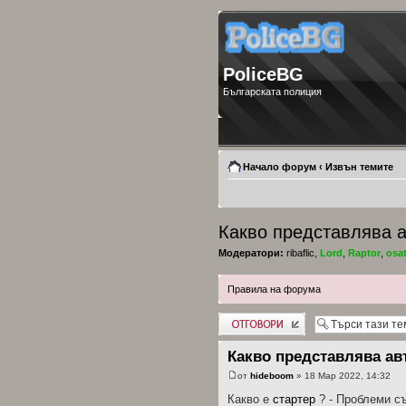
PoliceBG
Българската полиция
Начало форум
‹
Извън темите
Какво представлява 
Модератори:
ribaflic
,
Lord
,
Raptor
,
osa
Правила на форума
Добави отговор
Какво представлява ав
от
hideboom
» 18 Мар 2022, 14:32
Какво е
стартер
? - Проблеми с