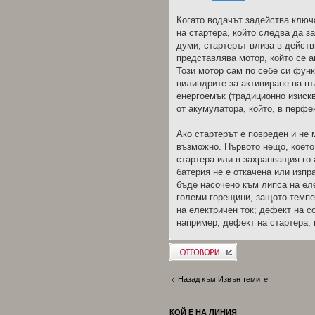
Когато водачът задейства ключа
на стартера, който следва да з
думи, стартерът влиза в действ
представлява мотор, който се а
Този мотор сам по себе си фун
цилиндрите за активиране на пъ
енергоемък (традиционно изискв
от акумулатора, който, в перфе
Ако стартерът е повреден и не 
възможно. Първото нещо, което
стартера или в захранващия го
батерия не е откачена или изпр
бъде насочено към липса на еле
големи горещини, защото темпе
на електричен ток; дефект на с
например; дефект на стартера, 
Добави отговор
Назад към Извън темите
КОЙ Е НА ЛИНИЯ