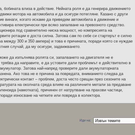
, бобината влиза в действие. Нейната роля е да генерира движението
адвижи мотора на автомобила и да осигури потегляне. Казано с други
ие винаги, когато искаме да приведем автомобила в движение и
ктивира електрически при всяко запалване на превозното средство.
кционира под сравнително ниска мощност, но компресията на
рвите ротации е доста силна. Затова сам по себе си стартерът е силно
а между 300 и 350 ампера) и това е причината, поради която се нуждае
ктния случай, да му осигури, задвижването.
може да изпълнява ролята си, запалването на двигателя не е
 трябва да направите, е да устовите дали проблемът е действително в
 акумулатор. Затова най-напред проверите дали акумулаторната
азнена. Ако това не е причина за повредата, вниманието следва да
ктрически контакт – проблем, доста често срещан през сезоните на
ратурата на околната среда влияе на различните метали за предаване
оленоида (намотката), причинен от натрупване на прахови частици,
поради износване на четките или повреда в колектора.
Иди на: