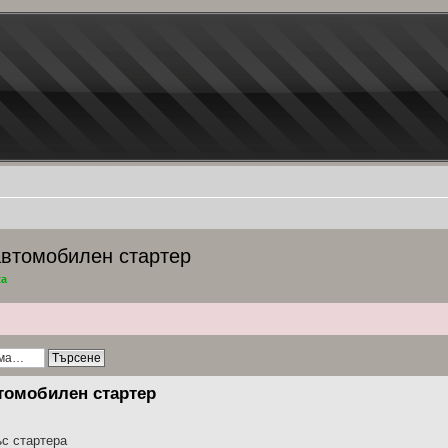
автомобилен стартер
ta
томобилен стартер
ъс стартера