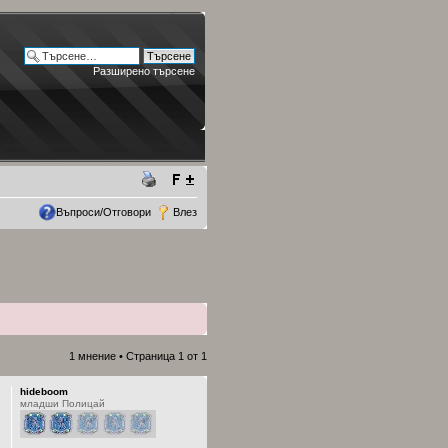
Разширено търсене
Въпроси/Отговори
Влез
1 мнение • Страница
1
от
1
hideboom
младши Полицай