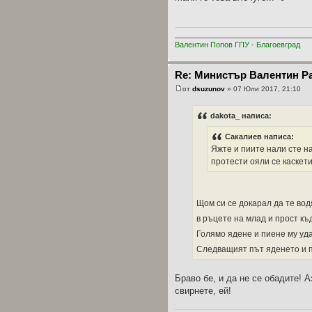
________________________________
Валентин Попов ГПУ - Благоевград
Re: Министър Валентин Р
от
dsuzunov
» 07 Юли 2017, 21:10
dakota_ написа:
Сакалиев написа:
Яжте и пиите нали сте н
протести ояли се каскет
Щом си се докарал да те водя
в ръцете на млад и прост къ
Голямо ядене и пиене му уда
Следващият път яденето и пи
Браво бе, и да не се обадите! А
свирнете, ей!