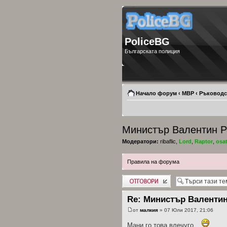
PoliceBG
Българската полиция
Начало форум
‹
МВР
‹
Ръководс
Министър Валентин 
Модератори:
ribaflic
,
Lord
,
Raptor
,
osa
Правила на форума
Добави отговор
Re: Министър Валенти
от
малкия
» 07 Юли 2017, 21:06
Мани го това влечуго...