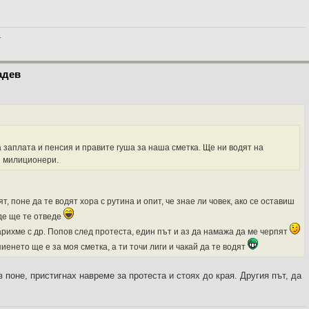
_
адев
а заплата и пенсия и правите гуша за наша сметка. Ще ни водят на
и милиционери.
т, поне да те водят хора с рутина и опит, че знае ли човек, ако се оставиш
де ще те отведе
рихме с др. Попов след протеста, един път и аз да намажа да ме черпят
енето ще е за моя сметка, а ти точи лиги и чакай да те водят
з поне, пристигнах навреме за протеста и стоях до края. Другия път, да