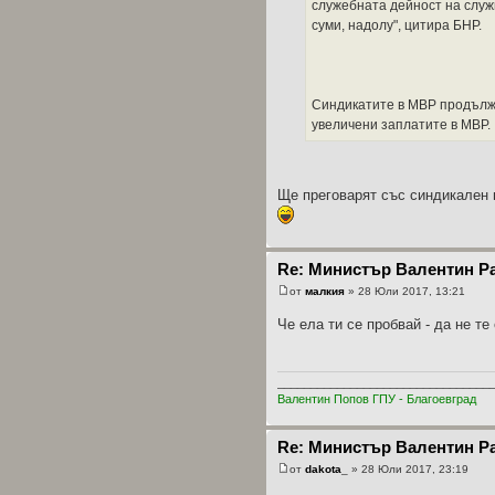
служебната дейност на служ
суми, надолу", цитира БНР.
Синдикатите в МВР продължа
увеличени заплатите в МВР.
Ще преговарят със синдикален 
Re: Министър Валентин Р
от
малкия
» 28 Юли 2017, 13:21
Че ела ти се пробвай - да не те
________________________________
Валентин Попов ГПУ - Благоевград
Re: Министър Валентин Р
от
dakota_
» 28 Юли 2017, 23:19