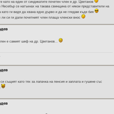
те като на един от синдикатите почетен член е др. Цветанов
в Несебър се натъкнах на такава свинщина от някои представители на
ва като ги видя да хвана едно дърво и да не гледам къде бия
л ли си ги дали почетният член плаща членски внос
адев
член е самият шеф на др. Цветанов...
_
адев
 си същият като тях за лапачка на пенсия и заплата и гушене със
а
адев