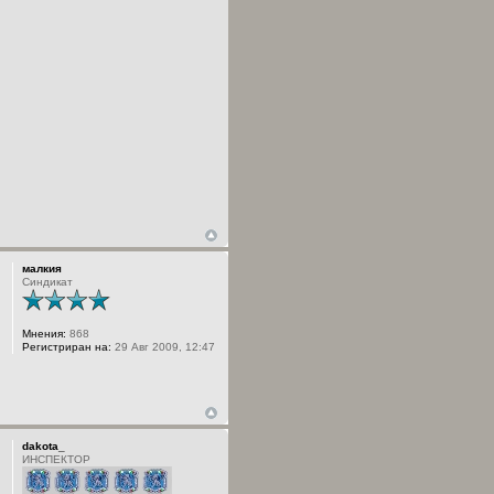
малкия
Синдикат
Мнения:
868
Регистриран на:
29 Авг 2009, 12:47
dakota_
ИНСПЕКТОР