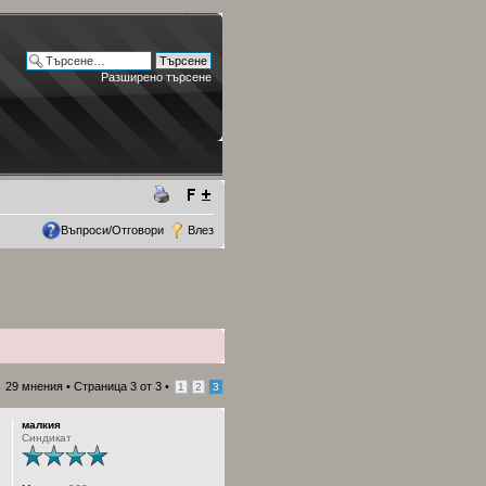
Разширено търсене
Въпроси/Отговори
Влез
29 мнения •
Страница
3
от
3
•
1
2
3
малкия
Синдикат