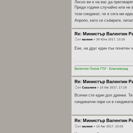
Лесно ви е на вас да преговаря
Преди години случайно или не 
този синдикат, че и сега ми ид
Апропо, като се събирате, пита
Re: Министър Валентин Р
от
малкия
» 30 Юли 2017, 13:16
Еее, на друг един пък почетен 
________________________________
Валентин Попов ГПУ - Благоевград
Re: Министър Валентин Р
от
Сакалиев
» 10 Авг 2017, 17:18
Всички сте един дол дренки. Ти
синдикални пари си в синдикат
Re: Министър Валентин Р
от
малкия
» 14 Авг 2017, 10:03