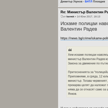
Димитър Узунов -
БНТЛ
Пловдив
Re: Министър Валентин Р
от
kermit
» 14 Юли 2017, 18:13
Искаме полицаи навс
Валентин Радев
https://news.bg/crime/iskame-polit
Хем искаме полицаи навсякъ
министър Валентин Радев ко
Закона за движение по пъти
Притесненията за "полицейщ
Припомняме, в сряда, 12 юл
министър. Тогава червеният 
прекарва целят да наложат 
няма да се отнасят само за
Янков.