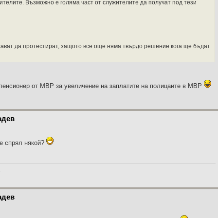
ителите. Възможно е голяма част от служителите да получат под тези
ват да протестират, защото все още няма твърдо решение кога ще бъдат
пенсионер от МВР за увеличение на заплатите на полицаите в МВР
адев
 е спрял някой?
_
адев