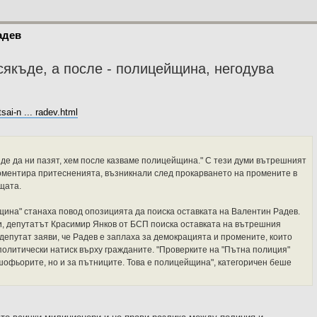
адев
якъде, а после - полицейщина, негодува
sai-n ... radev.html
де да ни пазят, хем после казваме полицейщина." С тези думи вътрешният
ментира притесненията, възникнали след прокарването на промените в
щата.
ина" станаха повод опозицията да поиска оставката на Валентин Радев.
и, депутатът Красимир Янков от БСП поиска оставката на вътрешния
депутат заяви, че Радев е заплаха за демокрацията и промените, които
политически натиск върху гражданите. "Проверките на "Пътна полиция"
 шофьорите, но и за пътниците. Това е полицейщина", категоричен беше