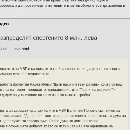
ато всички милиционери и не прави разлика между полиция и
роверка и да проверяват и пътниците в автомобила е все да живееш в
адев
азпределят спестените 8 млн. лева
kati ... -leva.html
одството на МВР и синдикатите трябва окончателно да уточнят как ще се
илиона лева във ведомството.
аботи Валентин Радев обяви: "Да ги насочим тези разлики, които са над
ито са на терен - полицаите, жандармеристите, "Гранична полиция" и
 дадем за увеличение на заплати и за каквото трябва".
ната федерация на служителите в МВР Валентин Попов е скептичен за
о заплащане: "Дано не останете с грешното впечатление, че става дума за
и ще получат, за твърда сума. Става дума за допълнително
ие в служебната дейност, което се извършва на база оценяване на