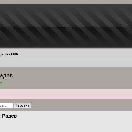
тво на МВР
Радев
ta
н Радев