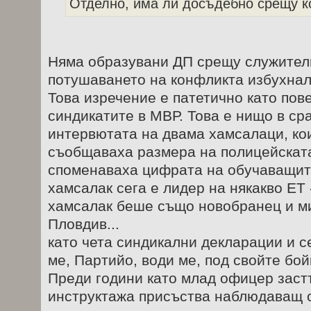
Отделно, има ли досъдебно срещу к
Няма образувани ДП срещу служител
потушаването на конфликта избухнал
Това изречение е патетично като пов
синдикатите в МВР. Това е нищо в ср
интервютата на двама хамсалаци, ко
съобщаваха размера на полицейската
споменаваха цифрата на обучаващит
хамсалак сега е лидер на някакво ЕТ 
хамсалак беше също новобранец и ми
Пловдив...
като чета синдикални декларации и с
ме, Партийо, води ме, под свойте бойки
Преди години като млад офицер заст
инструктажа присъства наблюдаващ о