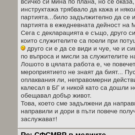
всичко си мина по плана, но се оказа,
инструктажа трябвало да кажа и няко
партията...било задължително да се 
партията в ежедневната дейност на
Сега с декларацията е също, друго си
които служителите са поели при поту
друго си е да се види и чуе, че и с
по въпроса и мисли за служителите 
Лошото в цялата работа е, че повечет
мероприятието не знаят да бият... П
оплаквания ли, неправомерни действия
калесал в БГ и никой като са дошли 
обещавал добър живот.
Това, което сме задължени да направ
направили и дори в пъти повече получ
заслужават!
Re: СФСМВР в медиите