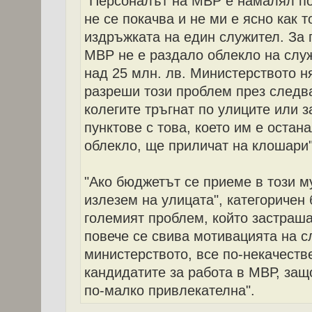
"Персоналът на МВР е намалял по
не се покачва и не ми е ясно как 
издръжката на един служител. За 
МВР не е раздало облекло на служ
над 25 млн. лв. Министерството н
разреши този проблем през следва
колегите тръгнат по улиците или з
пунктове с това, което им е остан
облекло, ще приличат на клошари"
"Ако бюджетът се приеме в този м
излезем на улицата", категоричен б
големият проблем, който застраш
повече се свива мотивацията на с
министерството, все по-некачеств
кандидатите за работа в МВР, защ
по-малко привлекателна".