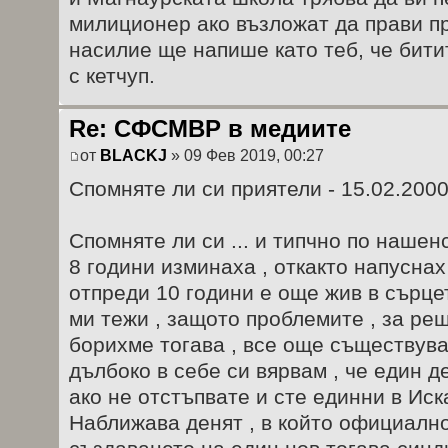
милиционер ако възложат да прави п
насилие ще напише като теб, че бити
с кетчуп.
Re: СФСМВР в медиите
от
BLACKJ
» 09 Фев 2019, 00:27
Спомняте ли си приятели - 15.02.2000
Спомняте ли си ... и типчно по нашенск
8 години изминаха , откакто напуснах
отпреди 10 години е още жив в сърцет
ми тежи , защото проблемите , за реш
борихме тогава , все още съществува
дълбоко в себе си вярвам , че един де
ако не отстъпвате и сте единни в Иск
Наближава денят , в който официалн