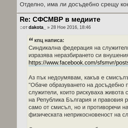
Отделно, има ли досъдебно срещу к
Re: СФСМВР в медиите
от
dakota_
» 28 Ное 2016, 18:46
кпц написа:
Синдикална федерация на служите
изразява неразбирането си внушения
https://www.facebook.com/sfsmvr/posts/
Аз пък недоумявам, какъв е смисълъ
"Обаче образуването на досъдебно 
служители, които рискуваха живота 
на Република България и правовия р
само от смисъл, но и противоречи н
физическата неприкосновеност на сл