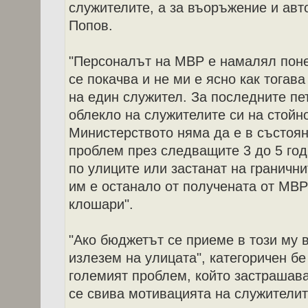
служителите, а за въоръжение и авт
Попов.
"Персоналът на МВР е намалял поне
се покачва и не ми е ясно как тогав
на един служител. За последните пе
облекло на служителите си на стойно
Министерството няма да е в състоян
проблем през следващите 3 до 5 год
по улиците или застанат на гранични
им е останало от получената от МВР
клошари".
"Ако бюджетът се приеме в този му 
излезем на улицата", категоричен бе 
големият проблем, който застрашава
се свива мотивацията на служителит