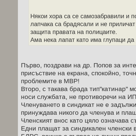
Някои хора са се самозабравили и п
лапчака са брадясали и не приличат 
защита правата на полицаите.
Ама нека лапат като има глупаци да
Първо, поздрави на др. Попов за инт
присъствие на екрана, спокойно, точ
проблемите в МВР!
Второ, с такава брада тип"катинар" 
носи службата, не противоречи на И
Членуването в синдикат не е задължи
принуждава никого да членува и плащ
Членският внос като цяло означава с
Едни плащат за синдикален членски в