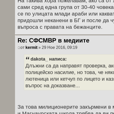
На такива хора пожелавам, ако са от 
сами сред една група от 30-40 чове
се по улицата млади араби или какват
придошли неканени в БГ и после да ч
въпроса с правата на бежанците.
Re: СФСМВР в медиите
от
kermit
» 29 Ное 2016, 09:19
dakota_ написа:
Длъжни са да направят проверка, ак
полицейско насилие, но това, че няк
лютеница или кетчуп по лицето и каз
въпрос на доказване...
За това милиционерите закърмени в
и Магнаурската школа трябва да ви п