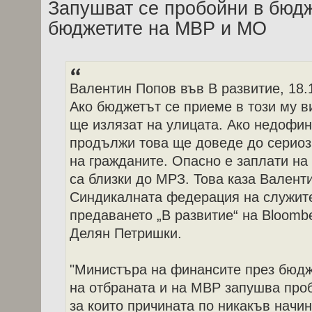
Запушват се пробойни в бюд
бюджетите на МВР и МО
Валентин Попов във В развитие, 18.
Ако бюджетът се приеме в този му в
ще излязат на улицата. Ако недофи
продължи това ще доведе до сериозн
на гражданите. Опасно е заплати на
са близки до МРЗ. Това каза Валент
Синдикалната федерация на служите
предаването „В развитие“ на Bloombe
Делян Петришки.
"Министъра на финансите през бюдж
на отбраната и на МВР запушва про
за които причината по никакъв начин