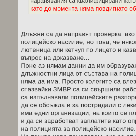
наранявания са квалифицирани като 
като до момента няма повдигнато о
Длъжни са да направят проверка, ако
полицейско насилие, но това, че няко
лютеница или кетчуп по лицето и казв
въпрос на доказване...
Поне аз нямам данни да им образува
длъжностни лица от състава на полиц
няма да има. Просто колегите са вле
спазвайки ЗМВР са си свършили рабо
са изпълнявали полицейските разпо
да се обсъжда и за пострадали с лек
има едни организации, на които се п
и да си заработват заплатите като о
на полицията за полицейско насилие.