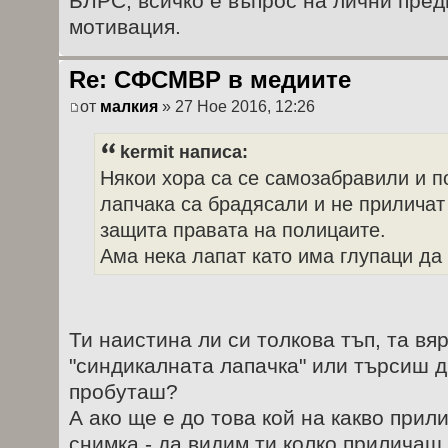
БЛРС, всичко е въпрос на лични пре
мотивация.
Re: СФСМВР в медиите
от
малкия
» 27 Ное 2016, 12:26
kermit написа:
Някои хора са се самозабравили и п
лапчака са брадясали и не приличат 
защита правата на полицаите.
Ама нека лапат като има глупаци да
Ти наистина ли си толкова тъп, та вя
"синдикалната лапачка" или търсиш др
пробуташ?
А ако ще е до това кой на какво прил
снимка - да видим ти колко прилича