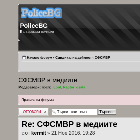
PoliceBG
Българската полиция
Начало форум
‹
Синдикална дейност
‹
СФСМВР
СФСМВР в медиите
Модератори:
ribaflic
,
Lord
,
Raptor
,
osata
Правила на форума
Добави отговор
Re: СФСМВР в медиите
от
kermit
» 21 Ное 2016, 19:28