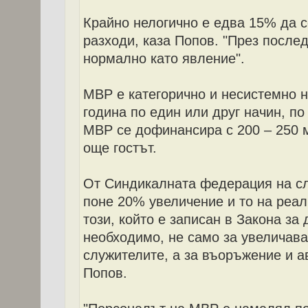
Крайно нелогично е едва 15% да с
разходи, каза Попов. "През после
нормално като явление".
МВР е категорично и несистемно 
година по един или друг начин, по
МВР се дофинансира с 200 – 250 м
още гостът.
От Синдикалната федерация на с
поне 20% увеличение и то на реал
този, който е записан в Закона за
необходимо, не само за увеличава
служителите, а за въоръжение и а
Попов.