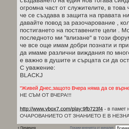
създаването на един нов тогава синд
огромна част от служителите, в това 
че се създава в защита на правата ни
давайте повод за разочарование , кол
постигането на поставените цели . Мо
последното ми "влизане" в този форум
че все още имам добри познати и при
да имаме различни виждания по много
е важно в душите и сърцата си да ос
С уважение:
BLACKJ
"Живей Днес,защото Вчера няма да се върне,
НЕ СЪМ ОТ ВЧЕРА!!!
http://www.vbox7.com/play:9fb723f4
- в памет 
ОЧАРОВАНИЕТО ОТ ЗНАНИЕТО Е В НЕЗНА
Предишна
Покажи мненията от миналия: