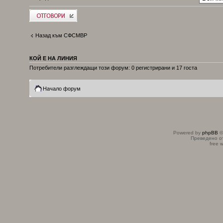
Добави отговор
Назад към СФСМВР
КОЙ Е НА ЛИНИЯ
Потребители разглеждащи този форум: 0 регистрирани и 17 госта
Начало форум
Powered by
phpBB
©
Преведено о
free 