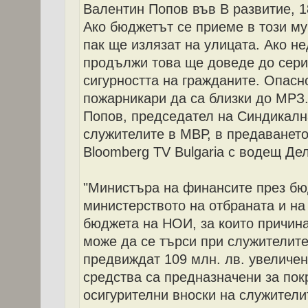
Валентин Попов във В развитие, 1
Ако бюджетът се приеме в този му
пак ще излязат на улицата. Ако 
продължи това ще доведе до сери
сигурността на гражданите. Опасн
пожарникари да са близки до МРЗ.
Попов, председател на Синдикал
служителите в МВР, в предаването
Bloomberg TV Bulgaria с водещ Де
"Министъра на финансите през бю
министерството на отбраната и н
бюджета на НОИ, за които причина
може да се търси при служителит
предвиждат 109 млн. лв. увеличен
средства са предназначени за пок
осигурителни вноски на служители