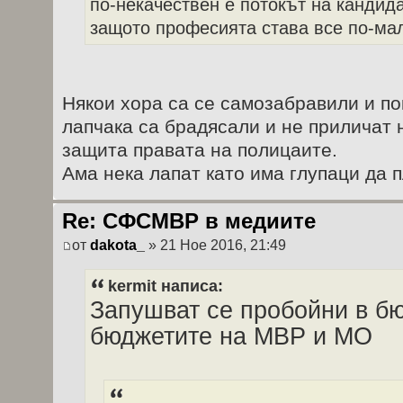
по-некачествен е потокът на кандида
защото професията става все по-мал
Някои хора са се самозабравили и п
лапчака са брадясали и не приличат н
защита правата на полицаите.
Ама нека лапат като има глупаци да 
Re: СФСМВР в медиите
от
dakota_
» 21 Ное 2016, 21:49
kermit написа:
Запушват се пробойни в б
бюджетите на МВР и МО