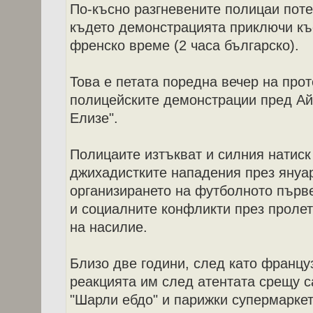
По-късно разгневените полицаи поте
където демонстрацията приключи къс
френско време (2 часа българско).
Това е петата поредна вечер на про
полицейските демонстрации пред Ай
Елизе".
Полицаите изтъкват и силния натиск
джихадистките нападения през януар
организирането на футболното първ
и социалните конфликти през пролет
на насилие.
Близо две години, след като францу
реакцията им след атентата срещу 
"Шарли ебдо" и парижки супермаркет