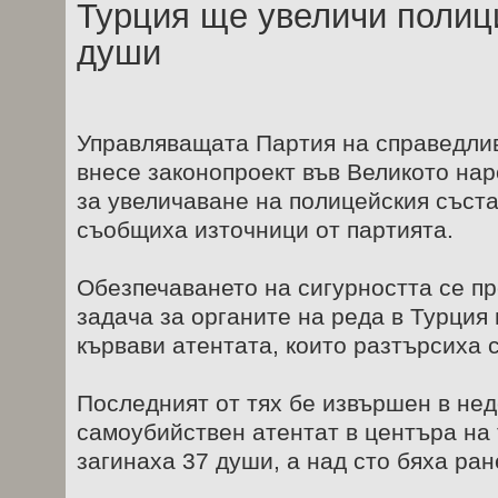
Турция ще увеличи полици
души
Управляващата Партия на справедлив
внесе законопроект във Великото на
за увеличаване на полицейския съста
съобщиха източници от партията.
Обезпечаването на сигурността се п
задача за органите на реда в Турция
кървави атентата, които разтърсиха 
Последният от тях бе извършен в нед
самоубийствен атентат в центъра на 
загинаха 37 души, а над сто бяха ран