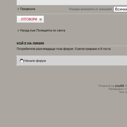
Предишна
Покажи мненията от миналия:
Добави отговор
Назад към Полицията по света
КОЙ Е НА ЛИНИЯ
Потребители разглеждащи този форум: 0 регистрирани и 8 госта
Начало форум
Powered by
phpBB
©
Преведено о
free 