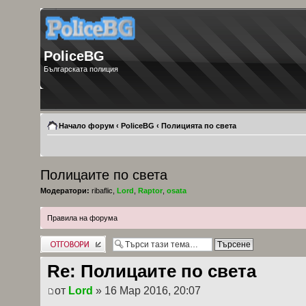
PoliceBG
Българската полиция
Начало форум
‹
PoliceBG
‹
Полицията по света
Полицаите по света
Модератори:
ribaflic
,
Lord
,
Raptor
,
osata
Правила на форума
Добави отговор
Re: Полицаите по света
от
Lord
» 16 Мар 2016, 20:07