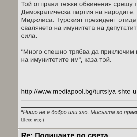
Той отправи тежки обвинения срещу 
Демократическа партия на народите, 
Меджлиса. Турският президент отиде 
свалянето на имунитета на депутатит
сила.
"Много спешно трябва да приключим 
на имунитетите им", каза той.
http://www.mediapool.bg/turtsiya-shte-u
_____________________________________
“
Нищо не е добро или зло. Мисълта го прав
Шекспир;-)
Re: Полицаите по света