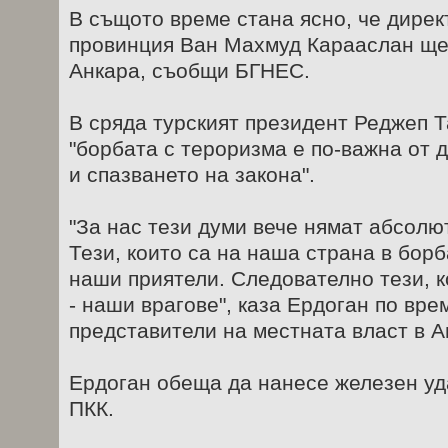
В същото време стана ясно, че дирек
провинция Ван Махмуд Карааслан ще
Анкара, съобщи БГНЕС.
В сряда турският президент Реджеп Т
"борбата с тероризма е по-важна от 
и спазването на закона".
"За нас тези думи вече нямат абсолю
Тези, които са на наша страна в бор
наши приятели. Следователно тези, к
- наши врагове", каза Ердоган по вре
представители на местната власт в А
Ердоган обеща да нанесе железен уд
ПКК.