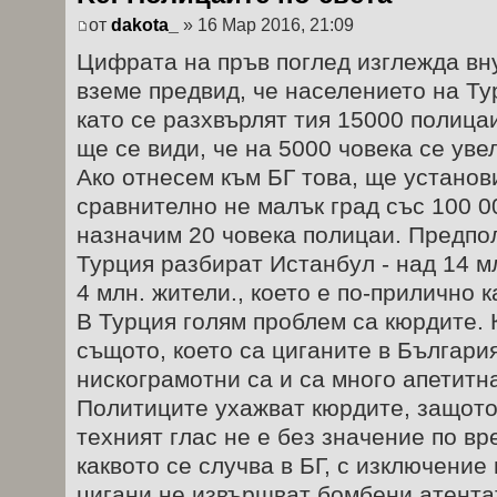
от
dakota_
» 16 Мар 2016, 21:09
Цифрата на пръв поглед изглежда вн
вземе предвид, че населението на Ту
като се разхвърлят тия 15000 полица
ще се види, че на 5000 човека се уве
Ако отнесем към БГ това, ще установ
сравнително не малък град със 100 0
назначим 20 човека полицаи. Предпол
Турция разбират Истанбул - над 14 мл
4 млн. жители., което е по-прилично 
В Турция голям проблем са кюрдите. 
същото, което са циганите в България
нискограмотни са и са много апетитна
Политиците ухажват кюрдите, защото
техният глас не е без значение по в
каквото се случва в БГ, с изключение
цигани не извършват бомбени атента