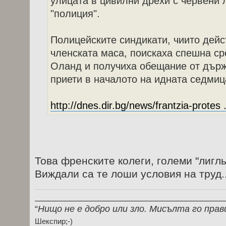
улицата в цивилни дрехи с червени 
"полиция".
Полицейските синдикати, чиито дейс
членската маса, поискаха спешна с
Оланд и получиха обещание от държ
приети в началото на идната седмиц
http://dnes.dir.bg/news/frantzia-protes 
Това френските колеги, големи "лигл
Виждали са те лоши условия на труд.
_____________________________________
“
Нищо не е добро или зло. Мисълта го прав
Шекспир;-)