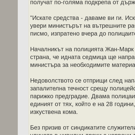
получат по-голяма подкрепа от държ
"Искате средства - даваме ви ги. Иск
увери министърът на вътрешните ра
писмо, изпратено вчера до полицаит
Началникът на полицията Жан-Марк 
страна, че идната седмица ще напр
министъра за необходимите материа
Недоволството се отприщи след нап
запалителна течност срещу полицейс
парижко предградие. Двама полицаи 
единият от тях, който е на 28 годин
изкуствена кома.
Без призив от синдикатите служител