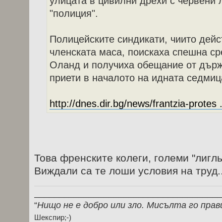
улицата в цивилни дрехи с червени 
"полиция".
Полицейските синдикати, чиито дейс
членската маса, поискаха спешна с
Оланд и получиха обещание от държ
приети в началото на идната седмиц
http://dnes.dir.bg/news/frantzia-protes 
Това френските колеги, големи "лигл
Виждали са те лоши условия на труд.
_____________________________________
“
Нищо не е добро или зло. Мисълта го прав
Шекспир;-)