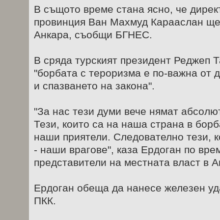
В същото време стана ясно, че дирек
провинция Ван Махмуд Карааслан ще
Анкара, съобщи БГНЕС.
В сряда турският президент Реджеп Т
"борбата с тероризма е по-важна от 
и спазването на закона".
"За нас тези думи вече нямат абсолю
Тези, които са на наша страна в бор
наши приятели. Следователно тези, к
- наши врагове", каза Ердоган по вре
представители на местната власт в А
Ердоган обеща да нанесе железен уд
ПКК.