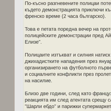
По-късно разгневените полицаи поте
където демонстрацията приключи къс
френско време (2 часа българско).
Това е петата поредна вечер на про
полицейските демонстрации пред Ай
Елизе".
Полицаите изтъкват и силния натиск
джихадистките нападения през януар
организирането на футболното първ
и социалните конфликти през пролет
на насилие.
Близо две години, след като францу
реакцията им след атентата срещу 
"Шарли ебдо" и парижки супермаркет