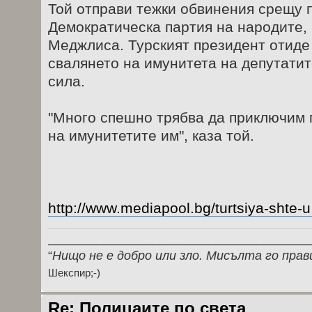
Той отправи тежки обвинения срещу 
Демократическа партия на народите, 
Меджлиса. Турският президент отиде 
свалянето на имунитета на депутатит
сила.
"Много спешно трябва да приключим 
на имунитетите им", каза той.
http://www.mediapool.bg/turtsiya-shte-u
_____________________________________
“
Нищо не е добро или зло. Мисълта го прав
Шекспир;-)
Re: Полицаите по света