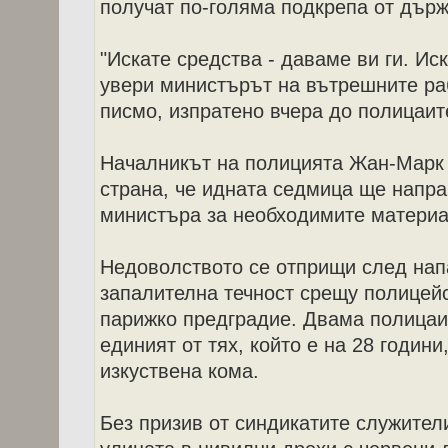
получат по-голяма подкрепа от държ
"Искате средства - даваме ви ги. Иск
увери министърът на вътрешните ра
писмо, изпратено вчера до полицаит
Началникът на полицията Жан-Марк 
страна, че идната седмица ще напр
министъра за необходимите материа
Недоволството се отприщи след нап
запалителна течност срещу полицейс
парижко предградие. Двама полицаи 
единият от тях, който е на 28 годин
изкуствена кома.
Без призив от синдикатите служител