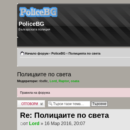
PoliceBG
Българската полиция
Начало форум
‹
PoliceBG
‹
Полицията по света
Полицаите по света
Модератори:
ribaflic
,
Lord
,
Raptor
,
osata
Правила на форума
Добави отговор
Re: Полицаите по света
от
Lord
» 16 Мар 2016, 20:07