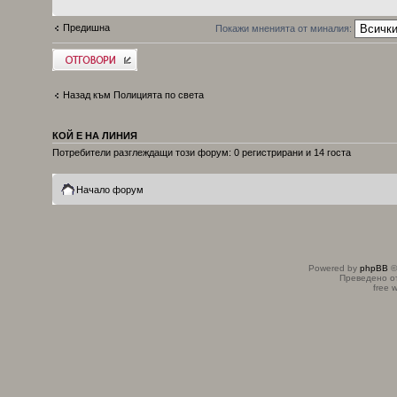
Предишна
Покажи мненията от миналия:
Добави отговор
Назад към Полицията по света
КОЙ Е НА ЛИНИЯ
Потребители разглеждащи този форум: 0 регистрирани и 14 госта
Начало форум
Powered by
phpBB
©
Преведено о
free 