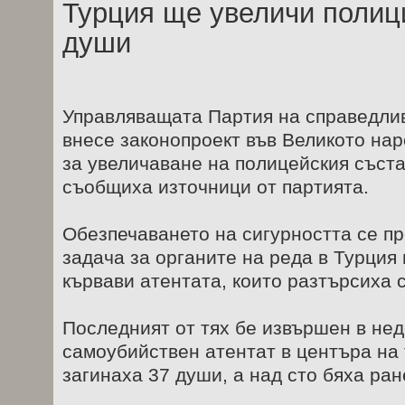
Турция ще увеличи полици
души
Управляващата Партия на справедлив
внесе законопроект във Великото на
за увеличаване на полицейския съста
съобщиха източници от партията.
Обезпечаването на сигурността се п
задача за органите на реда в Турция
кървави атентата, които разтърсиха 
Последният от тях бе извършен в нед
самоубийствен атентат в центъра на 
загинаха 37 души, а над сто бяха ран