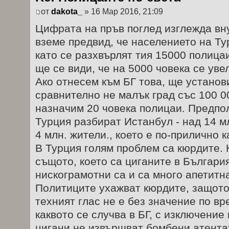
от
dakota_
» 16 Мар 2016, 21:09
Цифрата на пръв поглед изглежда вн
вземе предвид, че населението на Ту
като се разхвърлят тия 15000 полица
ще се види, че на 5000 човека се уве
Ако отнесем към БГ това, ще установ
сравнително не малък град със 100 0
назначим 20 човека полицаи. Предпол
Турция разбират Истанбул - над 14 мл
4 млн. жители., което е по-прилично 
В Турция голям проблем са кюрдите. 
същото, което са циганите в България
нискограмотни са и са много апетитна
Политиците ухажват кюрдите, защото
техният глас не е без значение по в
каквото се случва в БГ, с изключение
цигани не извършват бомбени атента