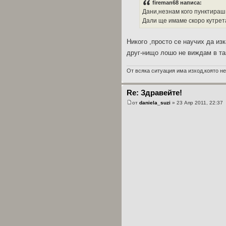
fireman68 написа:
Дани,незнам кого пунктираш
Дали ще имаме скоро кутре
Никого ,просто се научих да из
друг-нищо лошо не виждам в та
От всяка ситуация има изход,която не
Re: Здравейте!
от
daniela_suzi
» 23 Апр 2011, 22:37