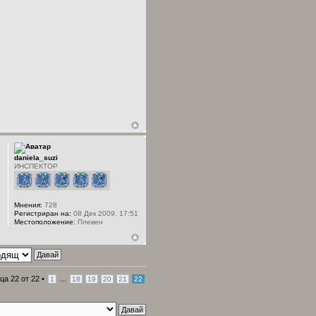
daniela_suzi
ИНСПЕКТОР
Мнения:
728
Регистриран на:
08 Дек 2009, 17:51
Местоположение:
Плевен
ица
22
от
22
•
...
1
18
19
20
21
22