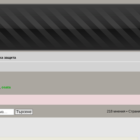
ка защита
,
osata
218 мнения •
Стран