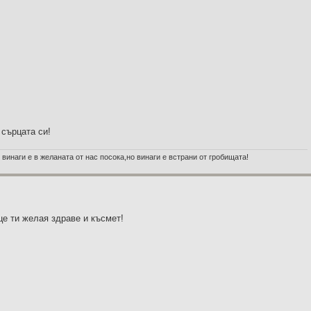
 сърцата си!
 винаги е в желаната от нас посока,но винаги е встрани от гробищата!
це ти желая здраве и късмет!