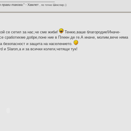
________________________________
о прави такова
.” - Хамлет
, по точно Шекспир;-)
й се сетил за нас,че сме жиби!
Тенкю,ваше благородие!Иначе-
се сработихме добре,поне ние в Плеен де ге.А иначе, молим,вече няма
а безопасност и защита на населението.
d и Slaron,а и за всички колеги,четящи тук!