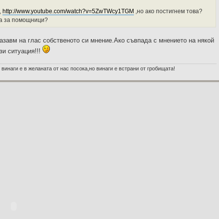
,
http://www.youtube.com/watch?v=5ZwTWcy1TGM
,но ако постигнем това?
та за помощници?
казавм на глас собственото си мнение.Ако съвпада с мнението на някой
зи ситуация!!!
 винаги е в желаната от нас посока,но винаги е встрани от гробищата!