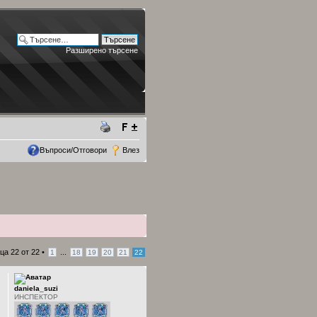
Разширено търсене
Въпроси/Отговори
Влез
ица
22
от
22
•
...
1
18
19
20
21
22
daniela_suzi
ИНСПЕКТОР