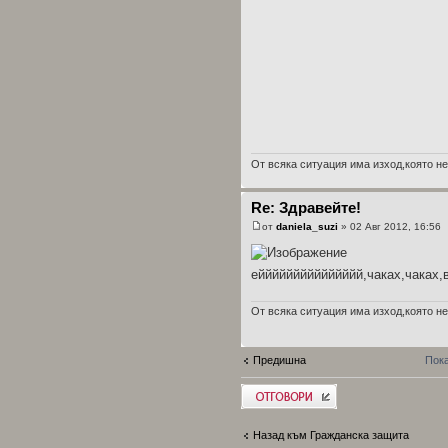
От всяка ситуация има изход,която не
Re: Здравейте!
от
daniela_suzi
» 02 Авг 2012, 16:56
еййййййййййййййй,чаках,чаках,в
От всяка ситуация има изход,която не
Предишна
Пока
Добави отговор
Назад към Гражданска защита