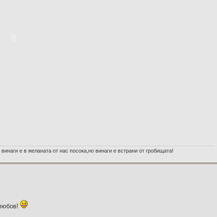
 винаги е в желаната от нас посока,но винаги е встрани от гробищата!
 любов!