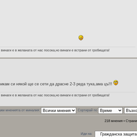
 винаги е в желаната от нас посока,но винаги е встрани от гробищата!
икам си някой ще се сети да драсне 2-3 реда тука,ама цъ!!!
 винаги е в желаната от нас посока,но винаги е встрани от гробищата!
жи мненията от миналия:
Сортирай по
218 мнения •
Стран
Иди на: