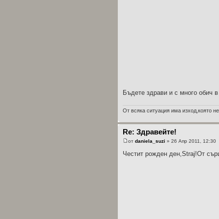
Бъдете здрави и с много обич в
От всяка ситуация има изход,която не
Re: Здравейте!
от
daniela_suzi
» 26 Апр 2011, 12:30
Честит рожден ден,Straj!От сър