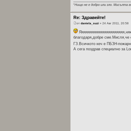
________________________________
“
Нищо не е добро или зло. Мисълта г
Re: Здравейте!
от
daniela_suzi
» 24 Авг 2011, 20:58
Яяяяяяяяяяяяяяяяяяяяяя,няко
благодаря,добре сме.Мисля,че 
ГЗ.Всичкото кеч е ПБЗН-пожарн
А сега поздрав специално за Lor