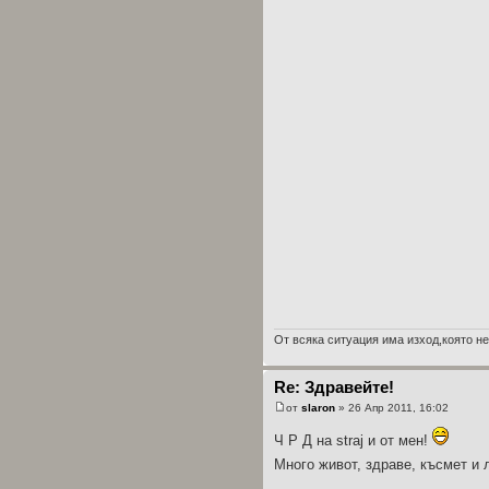
От всяка ситуация има изход,която не
Re: Здравейте!
от
slaron
» 26 Апр 2011, 16:02
Ч Р Д на straj и от мен!
Много живот, здраве, късмет и