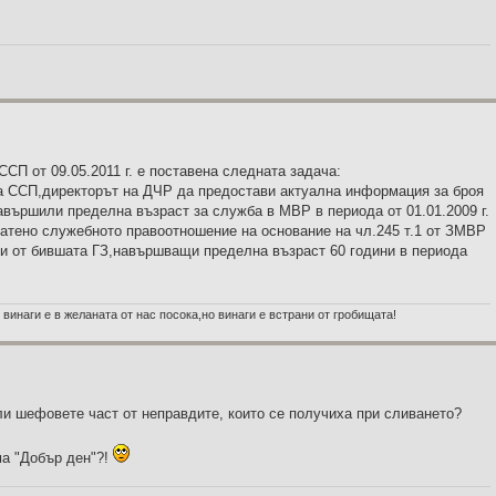
ССП от 09.05.2011 г. е поставена следната задача:
а ССП,директорът на ДЧР да предостави актуална информация за броя
авършили пределна възраст за служба в МВР в периода от 01.01.2009 г.
екратено служебното правоотношение на основание на чл.245 т.1 от ЗМВР
и от бившата ГЗ,навършващи пределна възраст 60 години в периода
 винаги е в желаната от нас посока,но винаги е встрани от гробищата!
 ли шефовете част от неправдите, които се получиха при сливането?
ма "Добър ден"?!