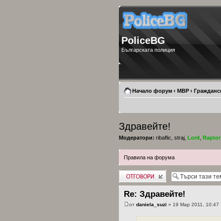
PoliceBG
Българската полиция
Начало форум
‹
МВР
‹
Гражданс
Здравейте!
Модератори:
ribaflic
,
straj
,
Lord
,
Raptor
Правила на форума
Добави отговор
Re: Здравейте!
от
daniela_suzi
» 19 Мар 2011, 10:47