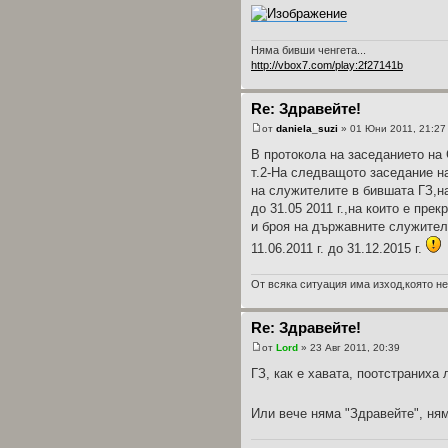
Няма бивши ченгета...
http://vbox7.com/play:2f27141b
Re: Здравейте!
от
daniela_suzi
» 01 Юни 2011, 21:27
В протокола на заседанието на 
т.2-На следващото заседание н
на служителите в бившата ГЗ,н
до 31.05 2011 г.,на които е пр
и броя на държавните служител
11.06.2011 г. до 31.12.2015 г.
От всяка ситуация има изход,която не
Re: Здравейте!
от
Lord
» 23 Авг 2011, 20:39
ГЗ, как е хавата, поотстраниха
Или вече няма "Здравейте", ня