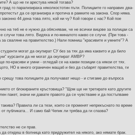
те? А що не ги арестува някой тогава?
 град го парализираха няколкостотин пъти. Полицаите го направих два-
 протестът да се организира и протича в рамките на закона. Спор няма.
законно 44 дена това лято, кой ни чу? Кой говори с нас? Кой пое
очно на теб не е нужно да обяснявам, че не всички вицове за полицаи са
е случи това лято. Видяха и по-миналото какво се случи. (При това -
 за сваляне на правителство.) Нали помниш "красивите и умните"? А
 студенти могат да окупират СУ без за тях да има каквито и да било
дни" курсанти да не могат да окупират АМВР?
е по-красиви и умни - огледай се на какви позиции са някои от тях.
щото, НО в много ограничен мащаб и без да събарят правителства, ги
е срещу това полицаите да получават нещо - и стигаме до въпроса
анието от блокираните кръстовища? "Щом ще ни третирате като другите
лен пакет, значи ни давате правото да се чувстваме и да постъпваме
 такива? Правила ли са тези, които се променят непрекъснато по време
 - от публиката... И само бай Чепик ли трябва да ги спазва?
телство не си прав.
да отидеш в болница като придружител на някого, ако нямате брак.