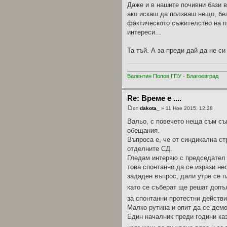
Даже и в нашите почивни бази 
ако искаш да ползваш нещо, без
фактическото съжителство на п
интереси...
Та тъй. А за преди дай да не с
________________________________
Валентин Попов ГПУ - Благоевград
Re: Време е ....
от
dakota_
» 11 Ное 2015, 12:28
Вальо, с повечето неща съм съ
обещания.
Въпроса е, че от синдикална ст
отделните СД.
Гледам интервю с председател 
това спонтанно да се изрази не
зададен въпрос, дали утре се п
като се съберат ще решат допъ
за спонтанни протестни действи
Малко рутина и опит да се дем
Един началник преди години каз