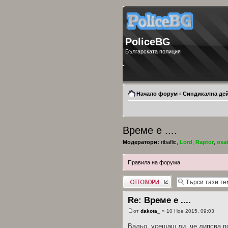
PoliceBG
Българската полиция
Начало форум
‹
Синдикална де
Време е ....
Модератори:
ribaflic
,
Lord
,
Raptor
,
osa
Правила на форума
Добави отговор
Re: Време е ....
от
dakota_
» 10 Ное 2015, 09:03
Вальо, усещаш ли, че липсва п