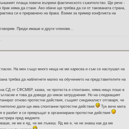
външният плаща повече въпреки фактическото съжителство. Ще рече -
 брак няма да стане. Ако обаче ще трябва да си от такованата страна,
рактика си е приравнено на брака. Вземи за пример конфликта на
и говорим. Преди имаше и други членове...
_
гласен. На мен също много неща не ми харесва и съм се наслушал на
рана трябва да наблегнете малко на обучението на представителите на
на СД от СФСМВР, казва, че протеста е спонтанен, няма нищо лошо в
съгласие и това да доведе до някои затруднения. Но на следващият
ланират отново протестни действия, същият синдикалист отговаря, че
лнително дали ще има спонтанни протестни действия
Тук вече мита
я е разбит и се превръщат в организирани протестни действия
онстрира пред медиите.
ваше, не ме е яд, че ме лъжеш. Яд ме е, че не знаеш как да ме