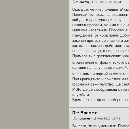
от
dakota_
» 10 Ное 2015, 11:03
Оказа се, че ние /полицията/ с
Полицаи излязоха на незаконен 
кой да ги арестува при нарушен
никакъв проблем, че има и ще и
милиона население. Проблем е 
гражданите, от хора поели доб
законен протест се знае кога з
как да организира действията с
не се знае нищо, а още повече 
Примера ти с гражданският бра
ограничения от фактическото 
санкции на напусналите семейст
член, няма и партийни секрета
При брака,както и при службата
форма на съжителство, ще съоб
МВР, ще се съобразяваш с грани
службата.
Време е това да се разбере от в
Re: Време е ....
от
малкия
» 11 Ное 2015, 10:43
Вж сега, ти си умен мъж. Поми