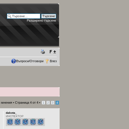
Разширено търсене
Въпроси/Отговори
Влез
5 мнения •
Страница
4
от
4
•
1
2
3
4
dakota_
ИНСПЕКТОР