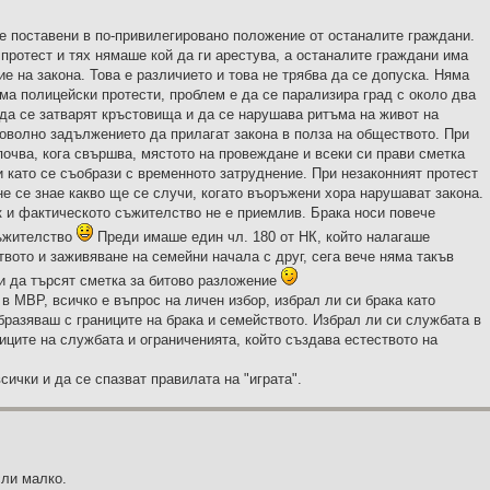
ме поставени в по-привилегировано положение от останалите граждани.
протест и тях нямаше кой да ги арестува, а останалите граждани има
ие на закона. Това е различието и това не трябва да се допуска. Няма
ма полицейски протести, проблем е да се парализира град с около два
да се затварят кръстовища и да се нарушава ритъма на живот на
роволно задължението да прилагат закона в полза на обществото. При
апочва, кога свършва, мястото на провеждане и всеки си прави сметка
и като се съобрази с временното затруднение. При незаконният протест
не се знае какво ще се случи, когато въоръжени хора нарушават закона.
к и фактическото съжителство не е приемлив. Брака носи повече
съжителство
Преди имаше един чл. 180 от НК, който налагаше
вото и заживяване на семейни начала с друг, сега вече няма такъв
ри да търсят сметка за битово разложение
 в МВР, всичко е въпрос на личен избор, избрал ли си брака като
разяваш с границите на брака и семейството. Избрал ли си службата в
ците на службата и ограниченията, който създава естеството на
сички и да се спазват правилата на "играта".
сли малко.