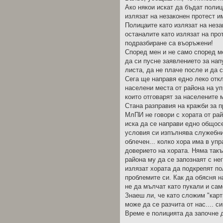
Ако някои искат да бъдат полиц
излязат на незаконен протест и
Полицаите като излязат на неза
останалите като излязат на про
подразбиране са въоръжени!
Според мен и не само според ме
да си пусне заявлението за нап
листа, да не плаче после и да 
Сега ще направя едно леко откл
населени места от района на у
които отговарят за населените 
Стана разправия на кражби за п
МлПИ не говори с хората от рай
иска да се направи едно общосе
условия си изпълнява служебнит
облечен... колко хора има в уп
доверието на хората. Няма такъ
района му да се запознаят с нег
излязат хората да подкрепят пол
проблемите си. Как да обясня н
не да мълчат като пукали и сам
Знаеш ли, че като сложим "карт
може да се разчита от нас.... с
Време е полицията да започне д