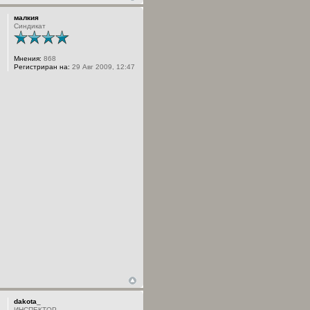
малкия
Синдикат
Мнения:
868
Регистриран на:
29 Авг 2009, 12:47
dakota_
ИНСПЕКТОР