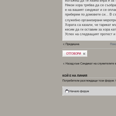
излъжеш да ти хвана вяра и за
Някои хора трябва да се съобра
е на вашият синдикат и се опла
приберем по домовете си... В с
служебно организирани мероприя
Хората са казали, че тарикат м
кесим да ги оставим за хора кат
Успех на следващият протест и
Предишна
Пока
Добави отговор
Назад към Синдикат на служителите
КОЙ Е НА ЛИНИЯ
Потребители разглеждащи този форум: 0
Начало форум