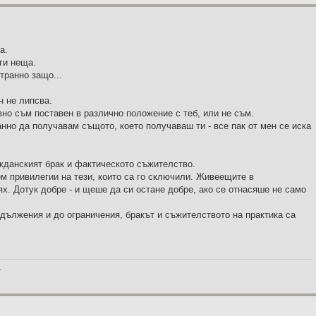
а.
ги неща.
транно защо...
н не липсва.
вно съм поставен в различно положение с теб, или не съм.
нно да получавам същото, което получаваш ти - все пак от мен се иска
ажданският брак и фактическото съжителство.
ем привилегии на тези, които са го сключили. Живеещите в
ях. Дотук добре - и щеше да си остане добре, ако се отнасяше не само
адължения и до ограничения, бракът и съжителството на практика са
_