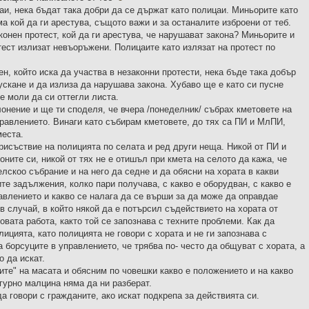
аи, нека бъдат така добри да се държат като полицаи. Миньорите като
ма кой да ги арестува, същото важи и за останалите изброени от теб.
конен протест, кой да ги арестува, че нарушават закона? Миньорите и
тест излизат невъоръжени. Полицаите като излязат на протест по
н, който иска да участва в незаконни протести, нека бъде така добър
ускане и да излиза да нарушава закона. Хубаво ще е като си пусне
се моли да си оттегли листа.
онение и ще ти споделя, че вчера /понеделник/ събрах кметовете на
правлението. Винаги като събирам кметовете, до тях са ПИ и МлПИ,
места.
рисъствие на полицията по селата и ред други неща. Никой от ПИ и
оните си, никой от тях не е отишъл при кмета на селото да кажа, че
лскоо събрание и на него да седне и да обясни на хората в какви
е задължения, колко пари получава, с какво е оборудван, с какво е
равлението и какво се налага да се върши за да може да оправдае
в случай, в който някой да е потърсил съдействието на хората от
овата работа, както той се запознава с техните проблеми. Как да
ицията, като полицията не говори с хората и не ги запознава с
а борсуците в управлението, че трябва по- често да общуват с хората, а
о да искат.
ите" на масата и обясним по човешки какво е положението и на какво
игурно малцина няма да ни разберат.
а говори с гражданите, ако искат подкрепа за действията си.