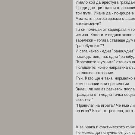
Имало кой да арестува граждани
Преди две-три години въпросния
три пъти. Иначе да - по-добре е
Ама като протестирахме съвсем 
ангажименти?
Ти си полицай от кариерата и т
истина. Колегите видяха какво с
забележи - тогава ставаше дума
"ранобудните"?
И сега какво - едни "ранобудни"
последствия, пък едни "ранобу
"Красивите и умните" станаха ощ
Полицаите, които направиха съ
заплашва наказание.
Тъй. Като ще е така, нормално 
компенсации или привилегии.
Знаеш ли как аз разчетох посл
граждани от гледна точка социа
като тях."
"Правила" на играта? Че има ли
на игра? Кога - от рефера, кога
А за брака и фактическото съжи
Не можеш да получиш отпуск за 