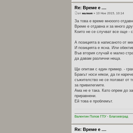
Re: Време е ....
от
малкия
» 10 Ное 2015, 10:14
За това е време мнооого отдавн
Време е отдавна и за много дру
Които не се случват все още - с
А позицията в написаното от ме
И позицията е ясна. Или обекти
Във втория случай е малко стра
да давам различни неща.
Ще опитам с един пример. - гр
Бракът носи някои, да ги нареч
съжителство не се ползват от т
за привилегиите.
Ама не е така. Като опрем до з
приравнени.
Ей това е проблемът.
________________________________
Валентин Попов ГПУ - Благоевград
Re: Време е ....