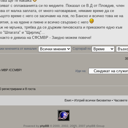
 това ще те накажа
зяват с оплакванията си по медиите. Показал се В.Д от Пловдив, член
ква от малка заплата, от много натоварване, нямаме време да се
ъщото време с него се засичаме на лов, по Банско и всичко това не на
тия, а на ядене и пиене и всичко свързано с него
ъж не мрънка, трябва да се държим пичовската и приказките едно към
о "Шпагата" и "Щирлиц"...
 както е девиза на СФСМВР - Заедно можем повече!
жи мненията от миналия:
Сортирай по
3
 в МВР /ССМВР/
Иди на:
 регистрирани и 8 госта
Екип
•
Изтрий всички бисквитки
• Часовете 
Powered by
phpBB
© 2000, 2002, 2005, 2007 phpBB Group