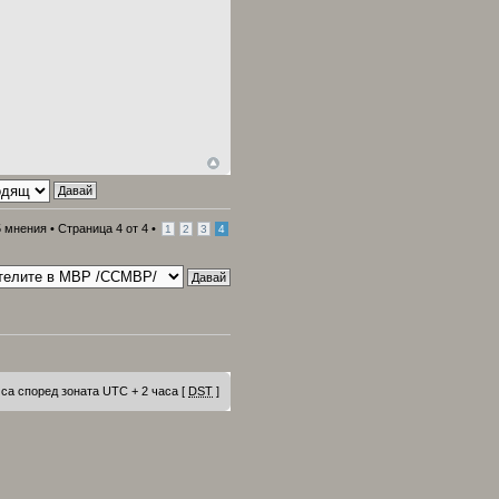
5 мнения •
Страница
4
от
4
•
1
2
3
4
са според зоната UTC + 2 часа [
DST
]