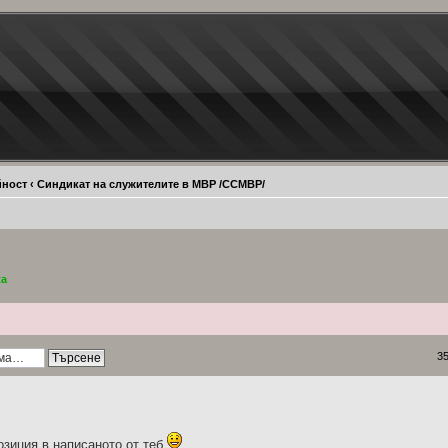
йност
‹
Синдикат на служителите в МВР /ССМВР/
ta
3
озиция в написаното от теб