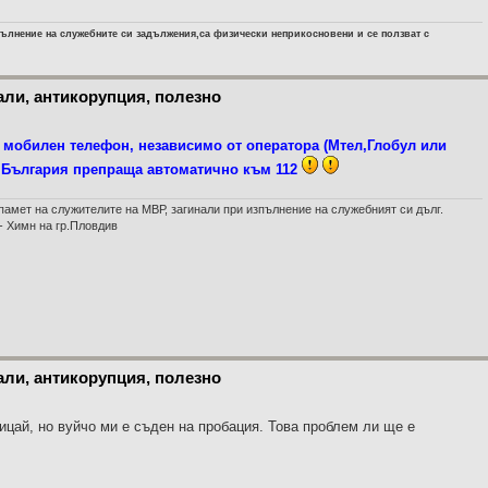
ълнение на служебните си задължения,са физически неприкосновени и се ползват с
али, антикорупция, полезно
т мобилен телефон, независимо от оператора (Мтел,Глобул или
Р.България препраща автоматично към 112
памет на служителите на МВР, загинали при изпълнение на служебният си дълг.
- Химн на гр.Пловдив
али, антикорупция, полезно
ицай, но вуйчо ми е съден на пробация. Това проблем ли ще е