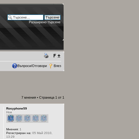
Разширено търсене
Въпроси/Отговори
Влез
7 мнения • Страница
1
от
1
Rosyphone59
Нов
Мнения:
1
Регистриран на:
05 Май 2010,
13:29