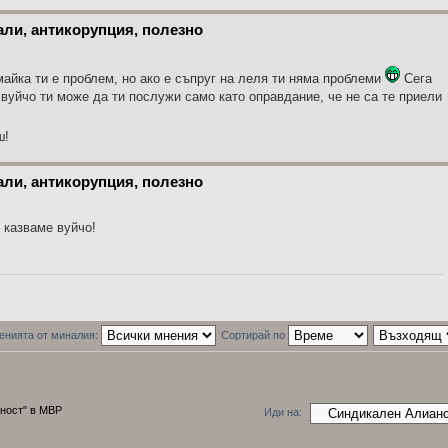
али, антикорупция, полезно
 майка ти е проблем, но ако е съпруг на леля ти няма проблеми
Сега
вуйчо ти може да ти послужи само като оправдание, че не са те приели
ш!
али, антикорупция, полезно
о казваме вуйчо!
енията от миналия:
Сортирай по
ност" в МВР
Иди на: