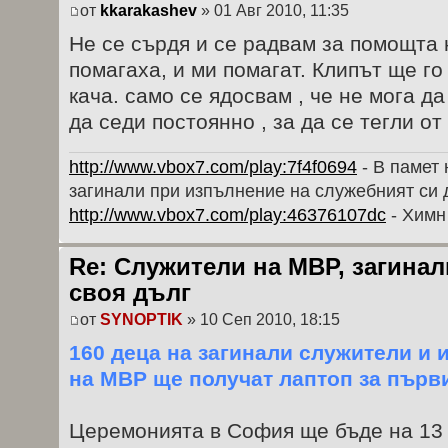
от
kkarakashev
» 01 Авг 2010, 11:35
Не се сърдя и се радвам за помощта н
помагаха, и ми помагат. Клипът ще го
кача. само се ядосвам , че не мога да
да седи постоянно , за да се тегли от
http://www.vbox7.com/play:7f4f0694
- В памет 
загинали при изпълнение на служебният си 
http://www.vbox7.com/play:46376107dc
- Химн
Re: Служители на МВР, загина
своя дълг
от
SYNOPTIK
» 10 Сеп 2010, 18:15
160 деца на загинали служители и 
на МВР ще получат лаптоп за първ
Церемонията в София ще бъде на 13 