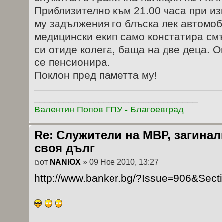
Приблизително към 21.00 часа при и
му задължения го блъска лек автомо
медицински екип само констатира смъ
си отиде колега, баща на две деца. 
се пенсионира.
Поклон пред паметта му!
_________________________________
Валентин Попов ГПУ - Благоевград
Re: Служители на МВР, загина
своя дълг
от
NANIOX
» 09 Ное 2010, 13:27
http://www.banker.bg/?Issue=906&Sectio