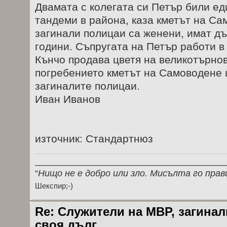
Двамата с колегата си Петър били ед
тандеми в района, каза кметът на Са
загинали полицаи са женени, имат дъ
години. Съпругата на Петър работи в 
Кънчо продава цветя на великотърнов
погребението кметът на Самоводене 
загиналите полицаи.
Иван Иванов
източник: Стандартнюз
_____________________________________
“
Нищо не е добро или зло. Мисълта го прав
Шекспир;-)
Re: Служители на МВР, загина
своя дълг