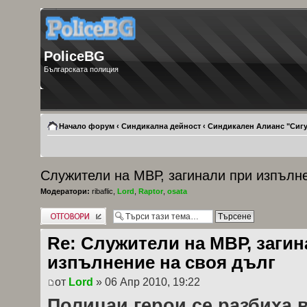
PoliceBG
Българската полиция
Начало форум
‹
Синдикална дейност
‹
Синдикален Алианс "Сигу
Служители на МВР, загинали при изпълн
Модератори:
ribaflic
,
Lord
,
Raptor
,
osata
Добави отговор
Re: Служители на МВР, загин
изпълнение на своя дълг
от
Lord
» 06 Апр 2010, 19:22
Полицаи герои се разбиха 