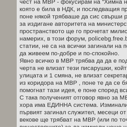
чест на МВР - фокусирам на "Химна н
която е била в НДК, и последващия п
поне някой трябваше да сис свърши 
за издигане авторитета на министер
пространството ще го прочетат милио
намерих, в този форум, policebg.free
статии, не са на всички загинали на 
да живеем по-добре и по-спокойно.
Явно всичко в МВР трябва да да е по
черта не влизат тези писарушки, койт
улицата и 1 смяна, не влизат секрета
из коридора на МВР , поне те да се б
помогнат тази идея, е поне според вс
С така полученият отговор явно за М
хора има ЕДИННА система. Изминали 
първият загинал служител, месеци от
векове ще трябват на МВР (или по то
вишестоящите) за да измисли нещо н