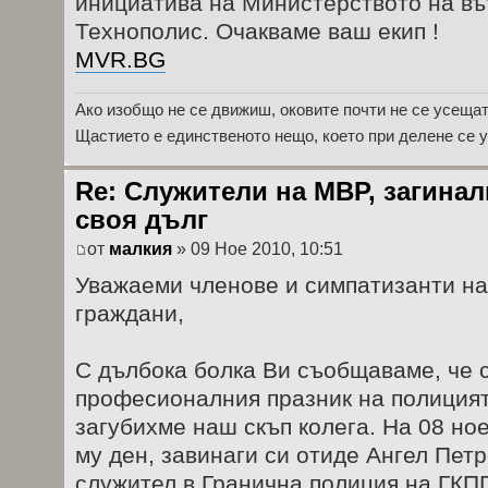
инициатива на Министерството на въ
Технополис. Очакваме ваш екип !
MVR.BG
Ако изобщо не се движиш, оковите почти не се усещат
Щастието е единственото нещо, което при делене се 
Re: Служители на МВР, загина
своя дълг
от
малкия
» 09 Ное 2010, 10:51
Уважаеми членове и симпатизанти на
граждани,
С дълбока болка Ви съобщаваме, че 
професионалния празник на полицият
загубихме наш скъп колега. На 08 ное
му ден, завинаги си отиде Ангел Петр
служител в Гранична полиция на ГКП