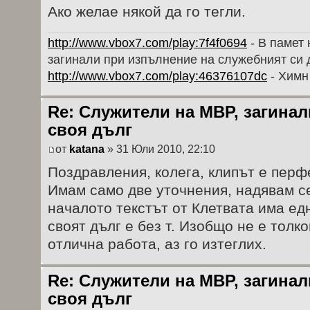
Ако желае някой да го тегли.
http://www.vbox7.com/play:7f4f0694
- В памет 
загинали при изпълнение на служебният си 
http://www.vbox7.com/play:46376107dc
- Химн
Re: Служители на МВР, загина
своя дълг
от
katana
» 31 Юли 2010, 22:10
Поздравления, колега, клипът е перф
Имам само две уточнения, надявам се
началото текстът от Клетвата има ед
своят дълг е без т. Изобщо не е толк
отлична работа, аз го изтеглих.
Re: Служители на МВР, загина
своя дълг