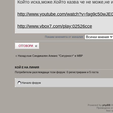
Който иска,може.Който казва че не може,не и
http://www.youtube.com/watch?v=fag9c50wJE
http://www.vbox7.com/play:02526cce
Покажи мненията от миналия:
Добави отговор
Назад към Синдикален Алианс "Сигурност" в МВР
КОЙ Е НА ЛИНИЯ
Потребители разглеждащи този форум: 0 регистрирани и 5 госта
Начало форум
Powered by
phpBB
©
Преведено о
free 