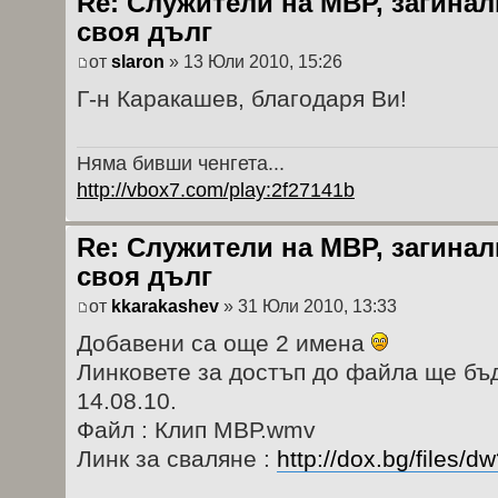
Re: Служители на МВР, загина
своя дълг
от
slaron
» 13 Юли 2010, 15:26
Г-н Каракашев, благодаря Ви!
Няма бивши ченгета...
http://vbox7.com/play:2f27141b
Re: Служители на МВР, загина
своя дълг
от
kkarakashev
» 31 Юли 2010, 13:33
Добавени са още 2 имена
Линковете за достъп до файла ще бъд
14.08.10.
Файл : Клип МВР.wmv
Линк за сваляне :
http://dox.bg/files