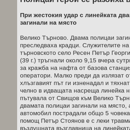
При жестокия удар с линейката дв
загинали на място
Велико Търново. Двама полицаи заги
преследваха крадци. Служителите на 
търновското село Ресен Петър Георгие
(39 г.) тръгнали около 9,15 вчера сут
за кражба на нафта от базова станц
оператори. Малко преди да излязат 
хлъзгавият път ги изненадал и тяхнат
челно в идващата насреща линейка н
пътувала от Свищов към Велико Търн
двамата полицаи загинали на място, 
автомобил пострадали общо 5 човек
помощ Петър Стоянов е с леки травми
въздушната възглавница на линейката