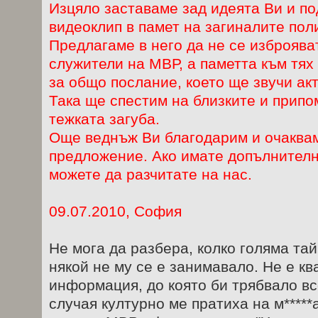
Изцяло заставаме зад идеята Ви и п
видеоклип в памет на загиналите пол
Предлагаме в него да не се изброява
служители на МВР, а паметта към тях
за общо послание, което ще звучи акт
Така ще спестим на близките и припо
тежката загуба.
Още веднъж Ви благодарим и очаква
предложение. Ако имате допълнителн
можете да разчитате на нас.
09.07.2010, София
Не мога да разбера, колко голяма тай
някой не му се е занимавало. Не е 
информация, до която би трябвало вс
случая културно ме пратиха на м*****