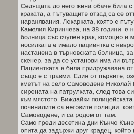
Седящата до него жена обаче била с 
краката, а пътуващите отзад са се от
наранявания. Лекарката, която е пъту
Камелия Киринчева, на 38 години, е 
болница със счупен крак, комоцио и 
носилката е имало пациентка с невро
настанена в търновската болница, за
скенер, за да се установи има ли въ
Пациентката е била придружавана от
също е с травми. Един от първите, оз
кметът на село Самоводене Николай 
сирената на патрулката, след това си
към мястото. Виждайки полицейската 
починалите са неговите полицаи, коит
Самоводене, и са родом от там.
Само преди десетина дни Кънчо Кънев
опита да задържи друг крадец, който г