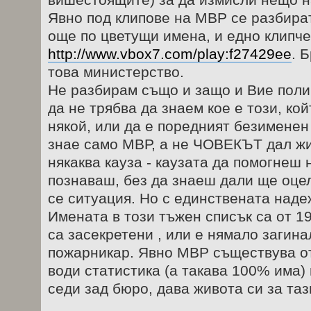
Явно под клипове на МВР се разбират
още по цветущи имена, и едно клипче
http://www.vbox7.com/play:f27429ee
. 
това министерство.
Не разбирам също и защо и Вие поли
да не трябва да знаем кое е този, кой
някой, или да е поредният безименен
знае само МВР, а не ЧОВЕКЪТ дал жи
някаква кауза - каузата да помогнеш н
познаваш, без да знаеш дали ще оце
се ситуация. Но с единствената наде
Имената в този тъжен списък са от 19
са засекретени , или е нямало загин
пожарникар. Явно МВР съществува от 
води статистика (а такава 100% има) 
седи зад бюро, дава живота си за та