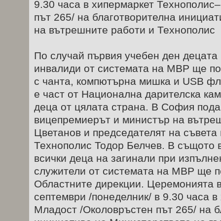
9.30 часа в хипермаркет Технополис
път 265/ на благотворителна инициа
на вътрешните работи и Технополис
По случай първия учебен ден децата 
инвалиди от системата на МВР ще пол
с чанта, компютърна мишка и USB фл
е част от Национална дарителска кам
деца от цялата страна. В София под
вицепремиерът и министър на вътре
Цветанов и председателят на съвета 
Технополис Тодор Белчев. В същото 
всички деца на загинали при изпълне
служители от системата на МВР ще п
Областните дирекции. Церемонията 
септември /понеделник/ в 9.30 часа 
Младост /Околовръстен път 265/ на 