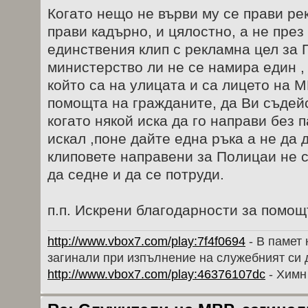
Когато нещо не върви му се прави ре
прави кадърно, и цялостно, а не през
единствения клип с рекламна цел за 
министерство ли не се намира един , 
който са на улицата и са лицето на М
помощта на гражданите, да Ви съдейс
когато някой иска да го направи без п
искал ,поне дайте една ръка а не да д
клиповете направени за Полицаи не 
да седне и да се потруди.
п.п. Искрени благодарности за помощ
http://www.vbox7.com/play:7f4f0694
- В памет 
загинали при изпълнение на служебният си 
http://www.vbox7.com/play:46376107dc
- Химн