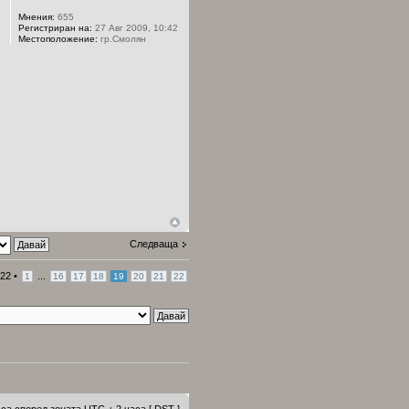
Мнения:
655
Регистриран на:
27 Авг 2009, 10:42
Местоположение:
гр.Смолян
Следваща
22
•
...
1
16
17
18
19
20
21
22