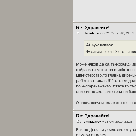
Re: Здравейте!
от
daniela_suzi
» 21 Окт 2010, 21:53
Куче написа:
Чувствам ,че от ГЗ сте тънк
Може някои да са тънкообидчив
отбрана ги мятат на върбата не
министерство,то главна дирекци
работа-за това в 911 сте гледа
побългарена-както искате го т
спирам,че ако само това ни беш
От всяка ситуация има изход,която не
Re: Здравейте!
от
emillazarov
» 23 Окт 2010, 22:33
Как не.Днес си дойдохме от уч
служби е голямо.