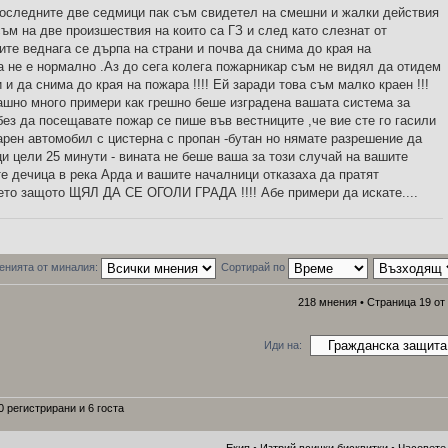
последните две седмици пак съм свидетел на смешни и жалки действия
съм на две произшествия на които са ГЗ и след като слезнат от
те веднага се дърпа на страни и почва да снима до края на
а не е нормално .Аз до сега колега пожарникар съм не видял да отидем
 и да снима до края на пожара !!!! Ей заради това съм малко краен !!!
шно много примери как грешно беше изградена вашата система за
без да посещавате пожар се пише във вестниците ,че вие сте го гасили
варен автомобил с цистерна с пропан -бутан но нямате разрешение да
и цели 25 минути - вината не беше ваша за този случай на вашите
те дечица в река Арда и вашите началници отказаха да пратят
ето защото ЩЯЛ ДА СЕ ОГОЛИ ГРАДА !!!! Абе примери да искате....
енията от миналия:
Сортирай по
218 мнения •
Страница
19
от
Иди на:
 регистрирани и 6 госта