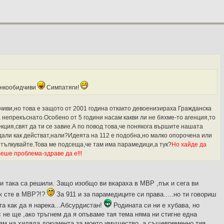
тънкообидчиви
Симпатяги!
чиви,но това е защото от 2001 година откакто девоенизираха Гражданска
 непрекъснато.Особено от 5 години насам какви ли не бяхме-то агенция,то
кция,свят да ти се завие.А по повод това,че понякога вършите нашата
едали как действат,нали?Идеята на 112 е подобна,но малко опорочена или
 тълкувайте.Това ме подсеща,че там има парамедици,а тук?
Но хайде да
беше проблема-здраве да е!!!
ви така са решили. Защо изобщо ви вкараха в МВР ,пък и сега ви
ак сте в МВР?!?
За 911 и за парамедиците си права.....но ти говориш
та как да я нарека...Абсурдистан!
Родината си ни е хубава, но
с не ще ,ако тръгнем да я опъваме тая тема няма ни стигне една
вам на хиляда документа за моето имущество, а същевременно тия