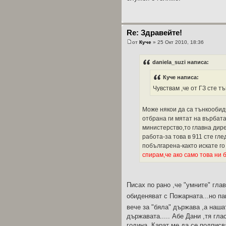
Re: Здравейте!
от
Куче
» 25 Окт 2010, 18:36
daniela_suzi написа:
Куче написа:
Чувствам ,че от ГЗ сте 
Може някои да са тънкообид
отбрана ги мятат на върбата
министерство,то главна дире
работа-за това в 911 сте гл
побългарена-както искате го
спирам,че ако само това ни 
Писах по рано ,че "умните" гла
обиденяват с Пожарната...но п
вече за "бяла" държава ,а наша
държавата..... Абе Дани ,тя гла
година. Карат ме да се подпис