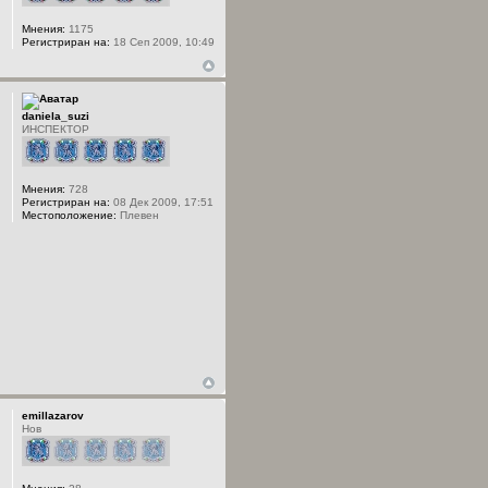
Мнения:
1175
Регистриран на:
18 Сеп 2009, 10:49
daniela_suzi
ИНСПЕКТОР
Мнения:
728
Регистриран на:
08 Дек 2009, 17:51
Местоположение:
Плевен
emillazarov
Нов