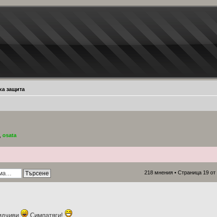
ка защита
,
osata
218 мнения •
Страница
19
от
бидчиви
Симпатяги!