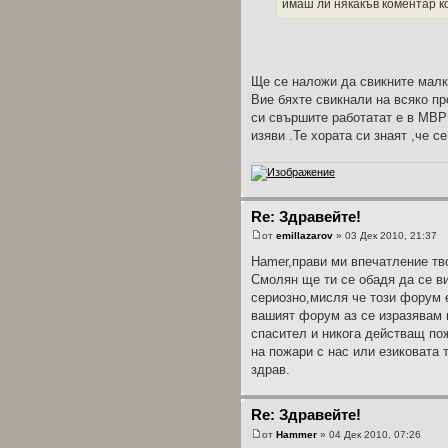
имаш ли някакъв коментар к
Ще се наложи да свикните малко
Вие бяхте свикнали на всяко пр
си свършите работатат е в МВР 
изяви .Те хората си знаят ,че се 
Re: Здравейте!
от
emillazarov
» 03 Дек 2010, 21:37
Hamer,прави ми впечатление тво
Смолян ще ти се обадя да се ви
сериозно,мисля че този форум 
вашият форум аз се изразявам 
спасител и никога действащ по
на пожари с нас или езиковата 
здрав.
Re: Здравейте!
от
Hammer
» 04 Дек 2010, 07:26