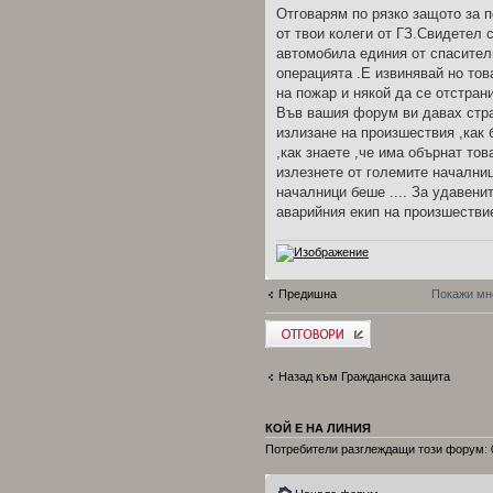
Отговарям по рязко защото за 
от твои колеги от ГЗ.Свидетел 
автомобила единия от спасители
операцията .Е извинявай но тов
на пожар и някой да се отстрани
Във вашия форум ви давах стра
излизане на произшествия ,как 
,как знаете ,че има обърнат то
излезнете от големите началниц
началници беше .... За удавени
аварийния екип на произшестви
Предишна
Покажи мн
Добави отговор
Назад към Гражданска защита
КОЙ Е НА ЛИНИЯ
Потребители разглеждащи този форум: 0