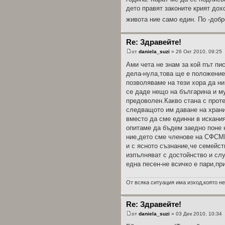
дето правят законите крият дох
живота ние само един. По -добр
Re: Здравейте!
от
daniela_suzi
» 26 Окт 2010, 09:25
Ами чета не знам за кой път пи
дела-нула,това ще е положение
позволяваме на тези хора да ни ..
се даде нещо на българина и му
предоволен.Какво стана с прот
следващото им даване на хранилк
вместо да сме единни в искания
опитаме да бъдем заедно поне н
ние,дето сме членове на СФСМВ
и с ясното съзнание,че семейст
изпълняват с достойнство и сл
една песен-не всичко е пари,при
От всяка ситуация има изход,която не
Re: Здравейте!
от
daniela_suzi
» 03 Дек 2010, 10:34