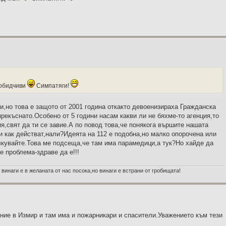
ообидчиви
Симпатяги!
и,но това е защото от 2001 година откакто девоенизираха Гражданска
прекъснато.Особено от 5 години насам какви ли не бяхме-то агенция,то
я,свят да ти се завие.А по повод това,че понякога вършите нашата
ли как действат,нали?Идеята на 112 е подобна,но малко опорочена или
ълкувайте.Това ме подсеща,че там има парамедици,а тук?Но хайде да
е проблема-здраве да е!!!
 винаги е в желаната от нас посока,но винаги е встрани от гробищата!
ение в Измир и там има и пожарникари и спасители.Уважението към тези