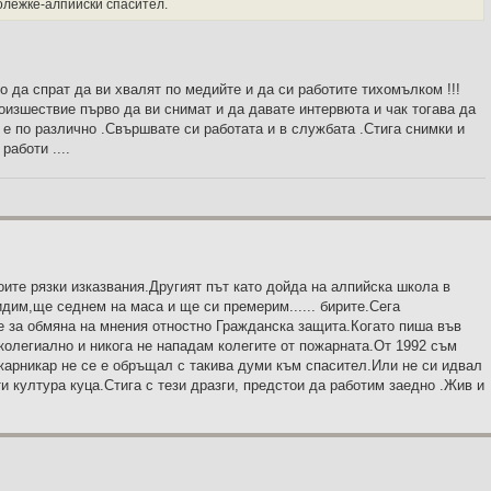
олежке-алпийски спасител.
 да спрат да ви хвалят по медийте и да си работите тихомълком !!!
оизшествие първо да ви снимат и да давате интервюта и чак тогава да
е по различно .Свършвате си работата и в службата .Стига снимки и
работи ....
ите рязки изказвания.Другият път като дойда на алпийска школа в
дим,ще седнем на маса и ще си премерим...... бирите.Сега
е за обмяна на мнения отностно Гражданска защита.Когато пиша във
колегиално и никога не нападам колегите от пожарната.От 1992 съм
жарникар не се е обръщал с такива думи към спасител.Или не си идвал
ти култура куца.Стига с тези дразги, предстои да работим заедно .Жив и