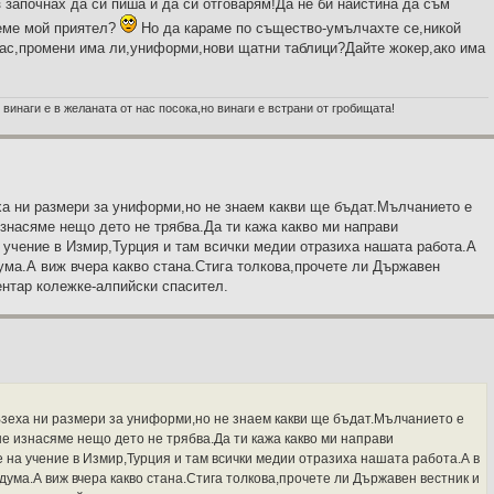
 започнах да си пиша и да си отговарям!Да не би наистина да съм
 време мой приятел?
Но да караме по същество-умълчахте се,никой
вас,промени има ли,униформи,нови щатни таблици?Дайте жокер,ако има
 винаги е в желаната от нас посока,но винаги е встрани от гробищата!
а ни размери за униформи,но не знаем какви ще бъдат.Мълчанието е
знасяме нещо дето не трябва.Да ти кажа какво ми направи
 учение в Измир,Турция и там всички медии отразиха нашата работа.А
ума.А виж вчера какво стана.Стига толкова,прочете ли Държавен
ентар колежке-алпийски спасител.
зеха ни размери за униформи,но не знаем какви ще бъдат.Мълчанието е
не изнасяме нещо дето не трябва.Да ти кажа какво ми направи
 на учение в Измир,Турция и там всички медии отразиха нашата работа.А в
дума.А виж вчера какво стана.Стига толкова,прочете ли Държавен вестник и