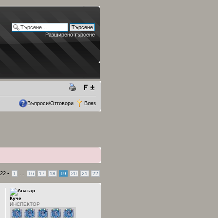
Разширено търсене
Въпроси/Отговори
Влез
22
•
...
1
16
17
18
19
20
21
22
Куче
ИНСПЕКТОР