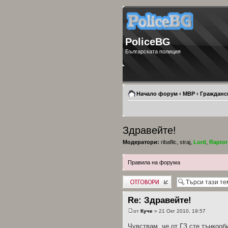
PoliceBG
Българската полиция
Начало форум
‹
МВР
‹
Гражданс
Здравейте!
Модератори:
ribaflic
,
straj
,
Lord
,
Raptor
Правила на форума
Добави отговор
Re: Здравейте!
от
Куче
» 21 Окт 2010, 19:57
Чувствам ,че от ГЗ сте тънкоо