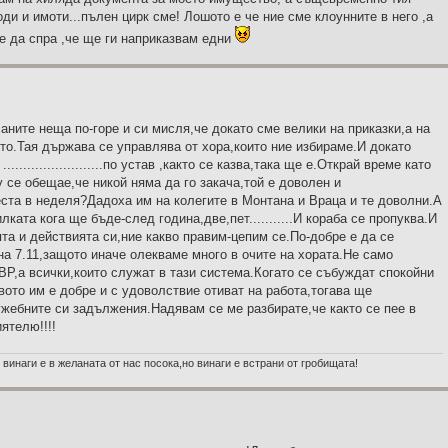
оди и имоти...пълен цирк сме! Лошото е че ние сме клоунните в него ,а
е да спра ,че ще ги наприказвам едни
саните неща по-горе и си мисля,че докато сме велики на приказки,а на
то.Тая държава се управлява от хора,които ние избираме.И докато
.......................по устав ,както се казва,така ще е.Открай време като
 се обещае,че никой няма да го закача,той е доволен и
еста в неделя?Дадоха им на колегите в Монтана и Враца и те доволни.А
ата кога ще бъде-след година,две,пет...........И кораба се пропуква.И
та и действията си,ние какво правим-цепим се.По-добре е да се
а 7.11,защото иначе олекваме много в очите на хората.Не само
Р,а всички,които служат в тази система.Когато се събуждат спокойни
вото им е добре и с удоволствие отиват на работа,тогава ще
ужебните си задължения.Надявам се ме разбирате,че както се пее в
ятелю!!!!
 винаги е в желаната от нас посока,но винаги е встрани от гробищата!