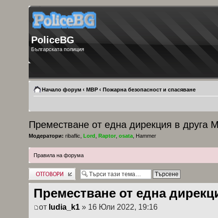
PoliceBG
Българската полиция
Начало форум
‹
МВР
‹
Пожарна безопасност и спасяване
Преместване от една дирекция в друга 
Модератори:
ribaflic
,
Lord
,
Raptor
,
osata
,
Hammer
Правила на форума
Добави отговор
Преместване от една дирекц
от
ludia_k1
» 16 Юли 2022, 19:16