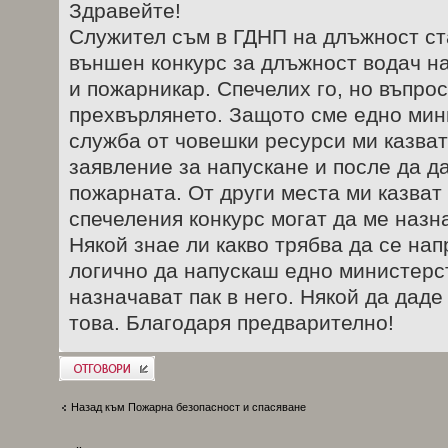
Здравейте!
Служител съм в ГДНП на длъжност ст
външен конкурс за длъжност водач н
и пожарникар. Спечелих го, но въпрос
прехвърлянето. Защото сме едно мини
служба от човешки ресурси ми казват
заявление за напускане и после да д
пожарната. От други места ми казват 
спечеления конкурс могат да ме назн
Някой знае ли какво трябва да се нап
логично да напускаш едно министерст
назначават пак в него. Някой да даде
това. Благодаря предварително!
Добави отговор
Назад към Пожарна безопасност и спасяване