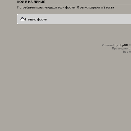
КОЙ Е НА ЛИНИЯ
Потребители разглеждащи този форум: 0 регистрирани и 9 госта
Начало форум
Powered by
phpBB
©
Преведено о
free 