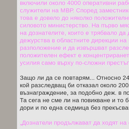
включили около 4000 оперативни ра
служители на МВР. Според заместни
това е довело до няколко положителн
силовото министерство. На първо мя
на дознателите, които е трябвало да 
дежурства в областните дирекции на 
разположение и да извършват разсле
положителен ефект е концентриранет
усилия само върху по-сложни престъ
Защо ли да се повтарям... Относно 2
кой разследващ би отказал около 20
възнаграждение, за подобно деж. в п
Та сега не сме ли на повикване и то 
дори и по една седмица без прекъсв
„Дознатели продължават да ходят на о