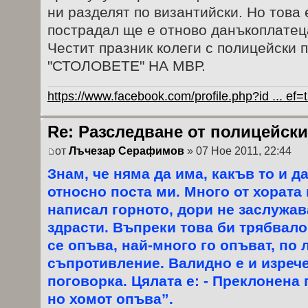
ни разделят по византийски. Но това 
пострадал ще е отново данъкоплатеца,
Честит празник колеги с полицейски 
"СТОЛОВЕТЕ" НА МВР.
https://www.facebook.com/profile.php?id ... ef
Re: Разследване от полицейски
от
Лъчезар Серафимов
» 07 Ное 2011, 22:44
Знам, че няма да има, какъв то и д
относно поста ми. Много от хората
написал горното, дори не заслужав
здрасти. Въпреки това би трябвало 
се опъва, най-много го опъват, по
съпротивление. Валидно е и изрече
поговорка. Цялата е: - Преклонена 
но хомот опъва”.