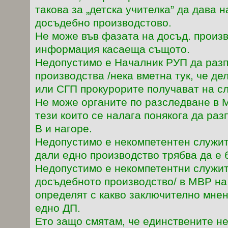
такова за „детска учителка” да дава 
досъдебно производстово.
Не може във фазата на досъд. произв
информация касаеща същото.
Недопустимо е Началник РУП да разп
производства /нека вметна тук, че де
или СГП прокурорите получават на сл
Не може органите по разследване в М
тези които се налага понякога да раз
В и нагоре.
Недопустимо е некомпетентен служит
дали едно производство трябва да е 
Недопустимо е некомпетентни служит
досъдебното производство/ в МВР на
определят с какво заключително мне
едно ДП.
Ето защо смятам, че единствените н