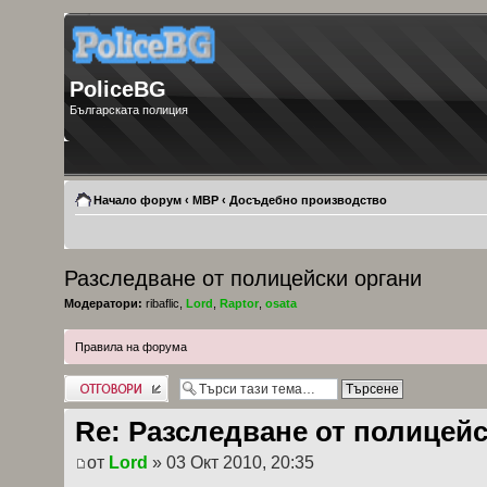
PoliceBG
Българската полиция
Начало форум
‹
МВР
‹
Досъдебно производство
Разследване от полицейски органи
Модератори:
ribaflic
,
Lord
,
Raptor
,
osata
Правила на форума
Добави отговор
Re: Разследване от полицейс
от
Lord
» 03 Окт 2010, 20:35