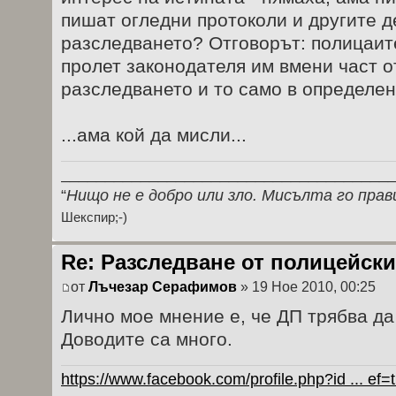
пишат огледни протоколи и другите д
разследването? Отговорът: полицаит
пролет законодателя им вмени част о
разследването и то само в определен
...ама кой да мисли...
_____________________________________
“
Нищо не е добро или зло. Мисълта го прав
Шекспир;-)
Re: Разследване от полицейски
от
Лъчезар Серафимов
» 19 Ное 2010, 00:25
Лично мое мнение е, че ДП трябва да
Доводите са много.
https://www.facebook.com/profile.php?id ... ef