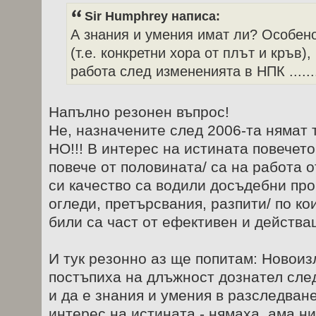
Sir Humphrey написа:
А знания и умения имат ли? Особено
(т.е. конкретни хора от плът и кръв)
работа след измененията в НПК ......
Напълно резонен въпрос!
Не, назначените след 2006-та нямат 
НО!!! В интерес на истината повечет
повече от половината/ са на работа о
си качество са водили досъдебни про
огледи, претърсвания, разпити/ по кои
били са част от ефективен и действа
И тук резонно аз ще попитам: Новоиз
постъпиха на длъжност дознател след
и да е знания и умения в разследван
интерес на истината - нямаха, ама ни