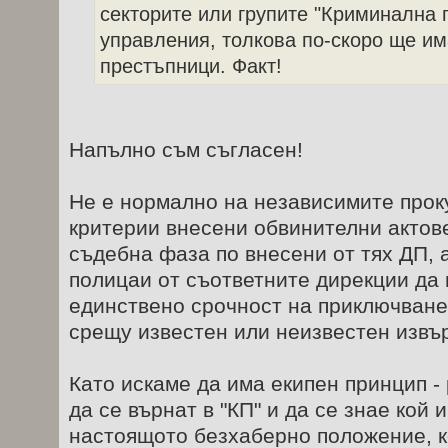
секторите или групите "Криминална 
управления, толкова по-скоро ще им
престъпници. Факт!
Напълно съм съгласен!
Не е нормално на независимите прок
критерии внесени обвинителни актов
съдебна фаза по внесени от тях ДП,
полицаи от съответните дирекции да 
единствено срочност на приключване
срещу известен или неизвестен извъ
Като искаме да има екипен принцип 
да се върнат в "КП" и да се знае кой 
настоящото безхаберно положение, к