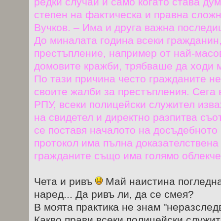
редки случаи и само когато става дум
степен на фактическа и правна сложн
Вучков. – Има и друга важна последи
До миналата година всеки гражданин,
престъпление, например от най-масо
домовите кражби, трябваше да ходи 
По тази причина често гражданите не
своите жалби за престъпления. Сега в
РПУ, всеки полицейски служител изва
на свидетел и директно разпитва съо
се поставя началото на досъдебното 
протокол има пълна доказателствена с
гражданите също има голямо облекче
Чета и ривъ
Май наистина погледнат
наред... Да ривъ ли, да се смея?
В моята практика не знам "неразсле
Какво прави всеки полицейски служи