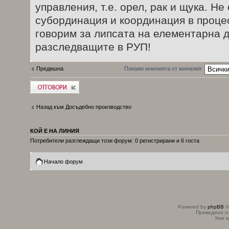
управления, т.е. орел, рак и щука. Не
субординация и координация в проце
говорим за липсата на елементарна 
разследващите в РУП!
Предишна
Покажи мненията от миналия:
Добави отговор
Назад към Досъдебно производство
КОЙ Е НА ЛИНИЯ
Потребители разглеждащи този форум: 0 регистрирани и 6 госта
Начало форум
Powered by
phpBB
©
Преведено о
free 