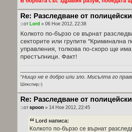
В борбата със здравия разум, победата ще
Re: Разследване от полицейски
от
Lord
» 06 Ное 2012, 22:38
Колкото по-бързо се върнат разследв
секторите или групите "Криминална 
управления, толкова по-скоро ще има
престъпници. Факт!
_____________________________________
“
Нищо не е добро или зло. Мисълта го прав
Шекспир;-)
Re: Разследване от полицейски
от
spoon
» 14 Ное 2012, 22:45
Lord написа:
Колкото по-бързо се върнат разслед