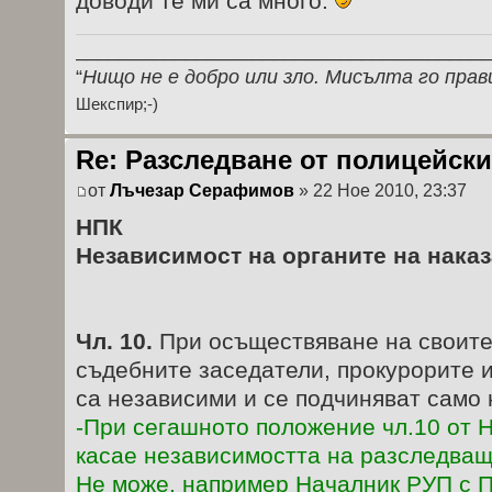
доводи те ми са много.
_____________________________________
“
Нищо не е добро или зло. Мисълта го прав
Шекспир;-)
Re: Разследване от полицейски
от
Лъчезар Серафимов
» 22 Ное 2010, 23:37
НПК
Независимост на органите на нака
Чл. 10.
При осъществяване на своите
съдебните заседатели, прокурорите 
са независими и се подчиняват само 
-При сегашното положение чл.10 от 
касае независимостта на разследващ
Не може, например Началник РУП с 