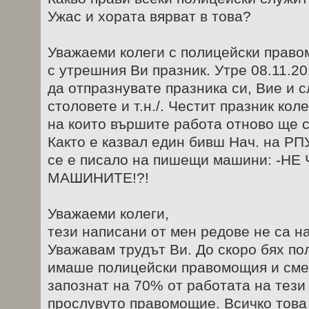
Ужас и хората вярват в това?
Уважаеми колеги с полицейски право
с утрешния Ви празник. Утре 08.11.20
да отпразнувате празника си, Вие и с
столовете и т.н./. Честит празник кол
на които вършите работа отново ще с
Както е казвал един бивш Нач. на РПУ
се е писало на пишещи машини: -Н
МАШИНИТЕ!?!
Уважаеми колеги,
тези написани от мен редове не са н
Уважавам трудът Ви. До скоро бях по
имаше полицейски правомощия и смея
запознат на 70% от работата на тези 
прослувуто правомощие. Всичко това 