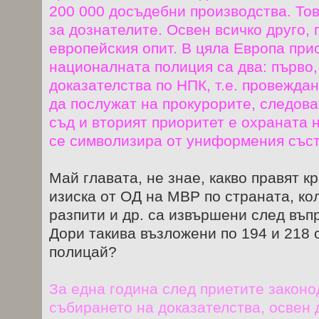
200 000 досъдебни производства. То
за дознателите. Освен всичко друго,
европейския опит. В цяла Европа при
националната полиция са два: първо
доказателства по НПК, т.е. провежда
да послужат на прокурорите, следова
съд и вторият приоритет е охраната 
се символизира от униформения съст
Май главата, не знае, какво правят кр
изиска от ОД на МВР по страната, ко
разпити и др. са извършени след въп
Дори такива възложени по 194 и 218
полицай?
За една година след приетите закон
събирането на доказателства, освен 