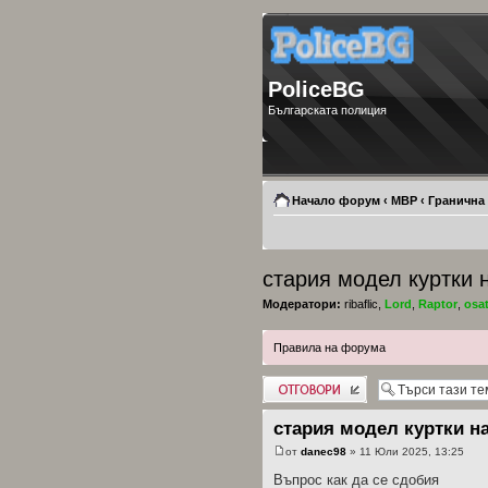
PoliceBG
Българската полиция
Начало форум
‹
МВР
‹
Гранична
стария модел куртки 
Модератори:
ribaflic
,
Lord
,
Raptor
,
osa
Правила на форума
Добави отговор
стария модел куртки н
от
danec98
» 11 Юли 2025, 13:25
Въпрос как да се сдобия