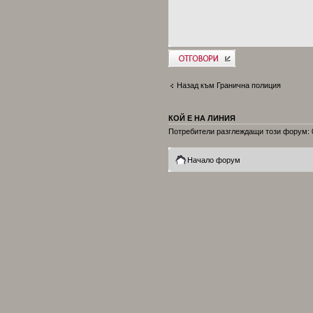
Добави отговор
Назад към Гранична полиция
КОЙ Е НА ЛИНИЯ
Потребители разглеждащи този форум: 0
Начало форум