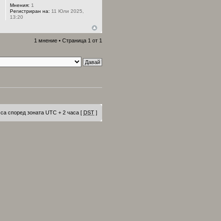
Мнения:
1
Регистриран на:
11 Юли 2025,
13:20
1 мнение • Страница
1
от
1
са според зоната UTC + 2 часа [
DST
]