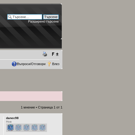
Разширено търсене
Въпроси/Отговори
Влез
1 мнение • Страница
1
от
1
danec98
Нов