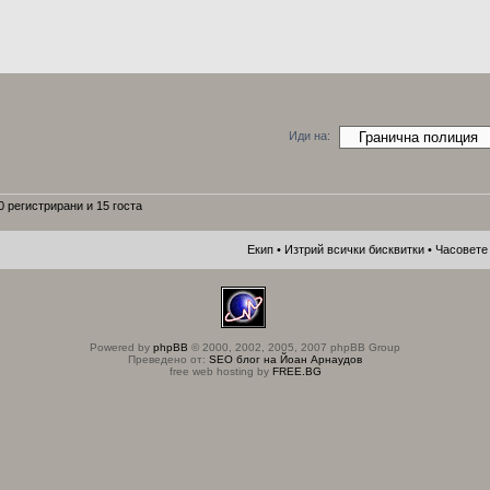
Иди на:
 регистрирани и 15 госта
Екип
•
Изтрий всички бисквитки
• Часовете 
Powered by
phpBB
© 2000, 2002, 2005, 2007 phpBB Group
Преведено от:
SEO блог на Йоан Арнаудов
free web hosting by
FREE.BG