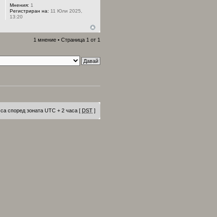
Мнения:
1
Регистриран на:
11 Юли 2025,
13:20
1 мнение • Страница
1
от
1
са според зоната UTC + 2 часа [
DST
]