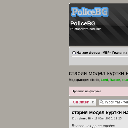
PoliceBG
Българската полиция
Начало форум
‹
МВР
‹
Гранична
стария модел куртки 
Модератори:
ribaflic
,
Lord
,
Raptor
,
osa
Правила на форума
Добави отговор
стария модел куртки н
от
danec98
» 11 Юли 2025, 13:25
Въпрос как да се сдобия