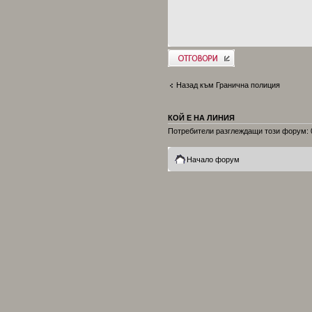
Добави отговор
Назад към Гранична полиция
КОЙ Е НА ЛИНИЯ
Потребители разглеждащи този форум: 0
Начало форум