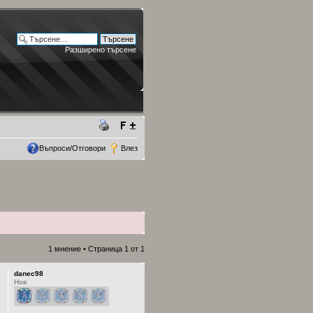
Разширено търсене
Въпроси/Отговори
Влез
1 мнение • Страница
1
от
1
danec98
Нов