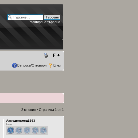
Разширено търсене
Въпроси/Отговори
Влез
2 мнения • Страница
1
от
1
Ахмедмехмед1993
Нов