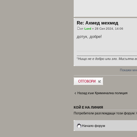
Re: Ахмед мехмед
от
Lord
» 28 Сеп 2024, 14:06
дотук, добре!
________________________________
“
Нищо не е добро или зло. Мисълта г
Покажи мн
Добави отговор
Назад към Криминална полиция
КОЙ Е НА ЛИНИЯ
Потребители разглеждащи този форум: 0
Начало форум