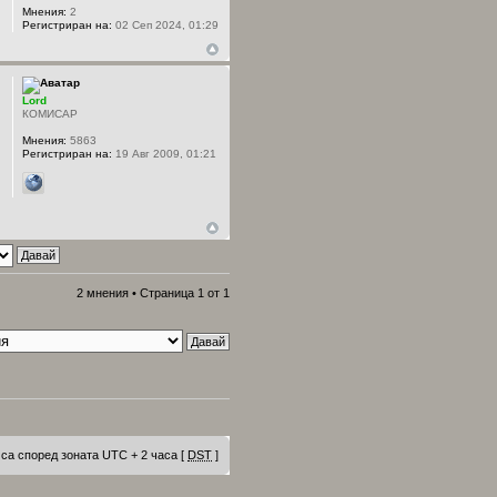
Мнения:
2
Регистриран на:
02 Сеп 2024, 01:29
Lord
КОМИСАР
Мнения:
5863
Регистриран на:
19 Авг 2009, 01:21
2 мнения • Страница
1
от
1
са според зоната UTC + 2 часа [
DST
]