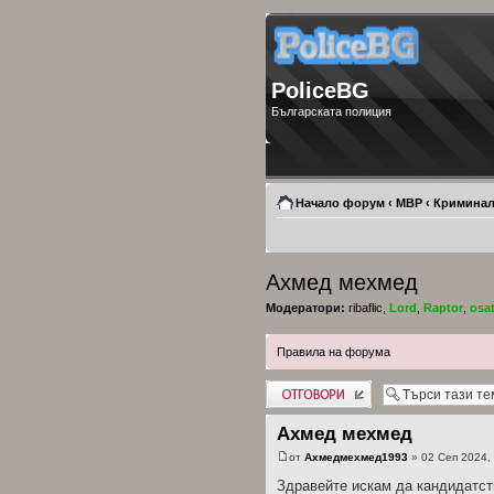
PoliceBG
Българската полиция
Начало форум
‹
МВР
‹
Криминал
Ахмед мехмед
Модератори:
ribaflic
,
Lord
,
Raptor
,
osa
Правила на форума
Добави отговор
Ахмед мехмед
от
Ахмедмехмед1993
» 02 Сеп 2024,
Здравейте искам да кандидатст