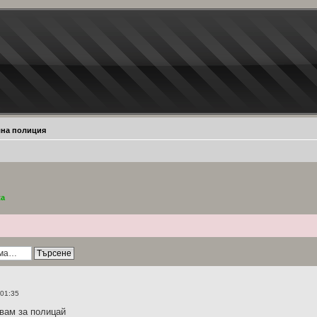
на полиция
ta
 01:35
вам за полицай