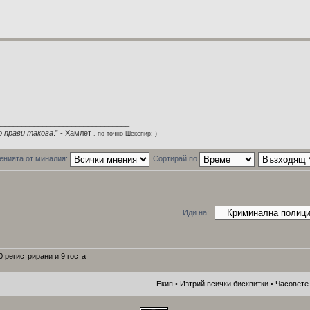
________________________________
о прави такова
.” - Хамлет
, по точно Шекспир;-)
енията от миналия:
Сортирай по
Иди на:
 регистрирани и 9 госта
Екип
•
Изтрий всички бисквитки
• Часовете 