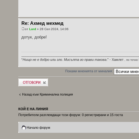
Re: Ахмед мехмед
от
Lord
» 28 Сеп 2024, 14:06
дотук, добре!
_______________________________________________________________
“
Нищо не е добро или зло. Мисълта го прави такова
.” - Хамлет
, по точно
Покажи мненията от миналия:
Добави отговор
Назад към Криминална полиция
КОЙ Е НА ЛИНИЯ
Потребители разглеждащи този форум: 0 регистрирани и 15 госта
Начало форум