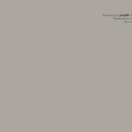
Powered by
phpBB
©
Преведено о
free 