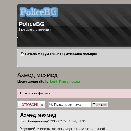
PoliceBG
Българската полиция
Начало форум
‹
МВР
‹
Криминална полиция
Ахмед мехмед
Модератори:
ribaflic
,
Lord
,
Raptor
,
osata
Правила на форума
Добави отговор
Ахмед мехмед
от
Ахмедмехмед1993
» 02 Сеп 2024, 01:35
Здравейте искам да кандидатствам за полицай