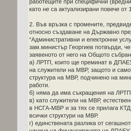
работещите при специфични (вредни)
като не са актуализирани повече от 
2. Във връзка с промените, предви
относно създаване на Държавно пр
“Административни и електронни услу
зам.министър Георгиев потвърди, че
заявеното от него на Общото събран
а) ЛРТП, които ще преминат в ДПАЕУ
на служители на МВР, защото и сам
структура на МВР, подчинено на ми
работи.
б) няма да има съкращения на ЛРТП
в) като служители на МВР, естествен
в НСГА-МВР и за тях се прилага КТД,
всички структури на МВР.
г) единствената разлика от сегашно
начина на финансирането на ДПАЕУ,