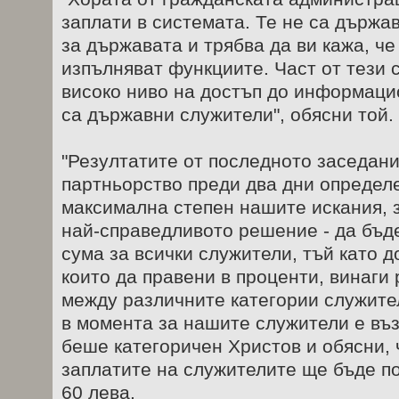
заплати в системата. Те не са държа
за държавата и трябва да ви кажа, че
изпълняват функциите. Част от тези 
високо ниво на достъп до информацио
са държавни служители", обясни той.
"Резултатите от последното заседан
партньорство преди два дни определ
максимална степен нашите искания, 
най-справедливото решение - да бъд
сума за всички служители, тъй като 
които да правени в проценти, винаги
между различните категории служител
в момента за нашите служители е въ
беше категоричен Христов и обясни, 
заплатите на служителите ще бъде п
60 лева.