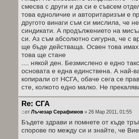
смесва с други и да си е съвсем отдел
това едноличие и авторитаризъм е пр
другото винаги съм си мислила, че н
синдикати. А продължението на мисъл
си. Аз съм абсолютно сигурна, че с 
ще бъде действаща. Освен това има
това ще стане
.... някой ден. Безмислено е едно так
основата е една единствена. А най-ва
копирали от НСГА, обаче сега се пра
сте, колкото едно малко. Не прекаляв
Re: СГА
от
Лъчезар Серафимов
» 26 Мар 2011, 01:55
Бъдете здрави и помнете от къде тръг
спорове по между си и знайте, че Вие