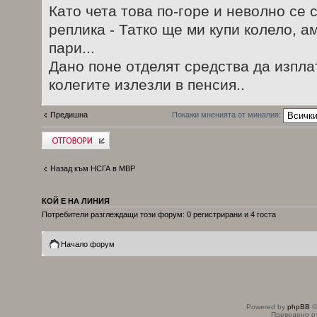
Като чета това по-горе и неволно се 
реплика - Татко ще ми купи колело, ам
пари...
Дано поне отделят средства да изпл
колегите излезли в пенсия..
Предишна
Покажи мненията от миналия:
Добави отговор
Назад към НСГА в МВР
КОЙ Е НА ЛИНИЯ
Потребители разглеждащи този форум: 0 регистрирани и 4 госта
Начало форум
Powered by
phpBB
©
Преведено о