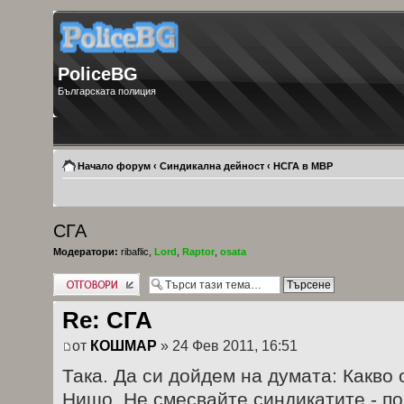
PoliceBG
Българската полиция
Начало форум
‹
Синдикална дейност
‹
НСГА в МВР
СГА
Модератори:
ribaflic
,
Lord
,
Raptor
,
osata
Добави отговор
Re: СГА
от
КОШМАР
» 24 Фев 2011, 16:51
Така. Да си дойдем на думата: Какв
Нищо. Не смесвайте синдикатите - по