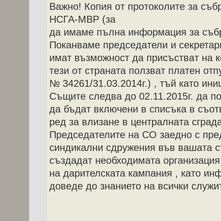
Важно! Копия от протоколите за съб
НСГА-МВР (за
да имаме пълна информация за събр
Поканваме председатели и секретари
имат възможност да присъстват на к
тези от страната ползват платен отпус
№ 34261/31.03.2014г.) , тъй като ин
Същите следва до 02.11.2015г. да по
да бъдат включени в списъка в съот
ред за влизане в централната сград
Председателите на СО заедно с пред
синдикални сдружения във вашата с
създадат необходимата организация
на дарителската кампания , като ин
доведе до знанието на всички служи