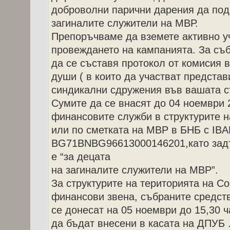
доброволни парични дарения да под
загиналите служители на МВР.
Препоръчваме да вземете активно уч
провеждането на кампанията. За съ
да се съставя протокол от комисия 
души ( в които да участват представ
синдикални сдружения във вашата ст
Сумите да се внасят до 04 ноември 2
финансовите служби в структурите н
или по сметката на МВР в БНБ с IBA
BG71BNBG96613000146201,като задъ
е “за децата
на загиналите служители на МВР”.
За структурите на територията на С
финансови звена, събраните средств
се донесат на 05 ноември до 15,30 ч
да бъдат внесени в касата на ДПУБ 