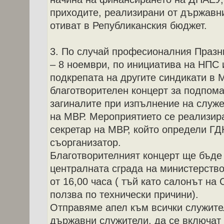
приходите, реализирани от държавни
отиват в Републиканския бюджет.
3. По случай професионалния Празн
– 8 ноември, по инициатива на НПС
подкрепата на другите синдикати в 
благотворителен концерт за подпома
загиналите при изпълнение на служ
на МВР. Мероприятието се реализира
секретар на МВР, който определи Г
съорганизатор.
Благотворителният концерт ще бъде
централната сграда на министерство
от 16,00 часа ( тъй като салонът на
ползва по технически причини).
Отправяме апел към всички служите
държавни служители, да се включат 