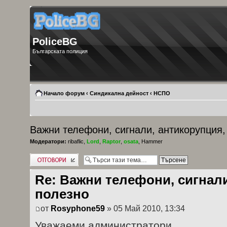
PoliceBG
Българската полиция
Начало форум
‹
Синдикална дейност
‹
НСПО
Важни телефони, сигнали, антикорупция,
Модератори:
ribaflic
,
Lord
,
Raptor
,
osata
,
Hammer
Добави отговор
Re: Важни телефони, сигнали
полезно
от
Rosyphone59
» 05 Май 2010, 13:34
Уважаеми администратори,