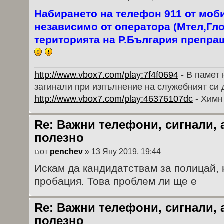
Набирането на телефон 911 от моб
независимо от оператора (Мтел,Гл
територията на Р.България препра
http://www.vbox7.com/play:7f4f0694
- В памет 
загинали при изпълнение на служебният си 
http://www.vbox7.com/play:46376107dc
- Химн
Re: Важни телефони, сигнали, 
полезно
от
penchev
» 13 Яну 2019, 19:44
Искам да кандидатствам за полицай, 
пробация. Това проблем ли ще е
Re: Важни телефони, сигнали, 
полезно