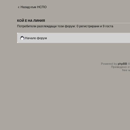
Назад към НСПО
КОЙ Е НА ЛИНИЯ
Потребители разглеждащи този форум: 0 регистрирани и 9 госта
Начало форум
Powered by
phpBB
©
Преведено о
free 