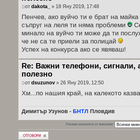
от
dakota_
» 18 Яну 2019, 17:48
Пенчев, ако вуйчо ти е брат на майка 
съпруг на леля ти няма проблеми
Се
минало на вуйчо ти може да ти послу
че не са те приели за полицай
Успех на конкурса ако се явяваш!
Re: Важни телефони, сигнали, 
полезно
от
dsuzunov
» 26 Яну 2019, 12:50
Хм...по нашия край, на калекото казв
Димитър Узунов -
БНТЛ
Пловдив
Покажи мненията от миналия:
Добави отговор