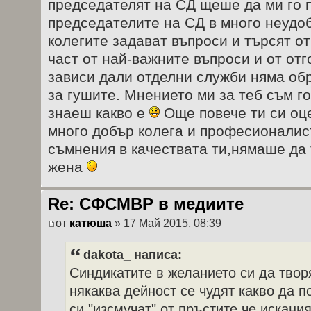
председателят на СД щеше да ми го
председателите на СД в много неудо
колегите задават въпроси и търсят от
част от най-важните въпроси и от отг
зависи дали отделни служби няма обр
за гушите. Мнението ми за теб съм го
знаеш какво е
Още повече ти си оц
много добър колега и професионалист
съмнения в качествата ти,нямаше да 
жена
Re: СФСМВР в медиите
от
катюша
» 17 Май 2015, 08:39
dakota_ написа:
Синдикатите в желанието си да твор
някаква дейност се чудят какво да п
си "изсмучат" от пръстите,че искани