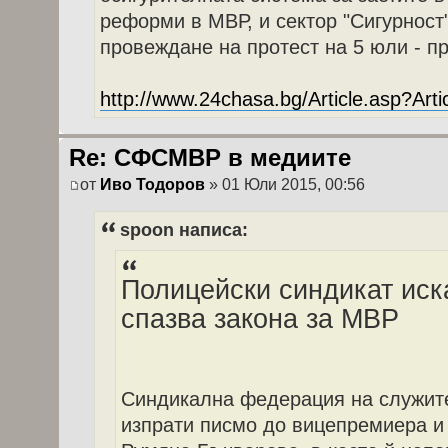
реформи в МВР, и сектор "Сигурност"
провеждане на протест на 5 юли - п
http://www.24chasa.bg/Article.asp?Art
Re: СФСМВР в медиите
от
Иво Тодоров
» 01 Юли 2015, 00:56
spoon написа:
Полицейски синдикат иск
спазва закона за МВР
Синдикална федерация на служи
изпрати писмо до вицепремиера 