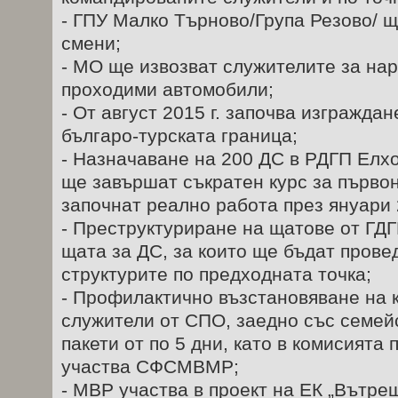
- ГПУ Малко Търново/Група Резово/ щ
смени;
- МО ще извозват служителите за нар
проходими автомобили;
- От август 2015 г. започва изграждан
българо-турската граница;
- Назначаване на 200 ДС в РДГП Елх
ще завършат съкратен курс за първо
започнат реално работа през януари 2
- Преструктуриране на щатове от ГДГ
щата за ДС, за които ще бъдат прове
структурите по предходната точка;
- Профилактично възстановяване на
служители от СПО, заедно със семей
пакети от по 5 дни, като в комисията
участва СФСМВМР;
- МВР участва в проект на ЕК „Вътреш