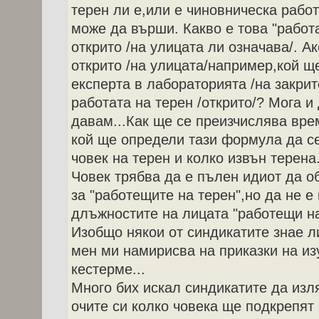
терен ли е,или е чиновническа работ
може да върши. Какво е това "работа
открито /на улицата ли означава/. А
открито /на улицата/например,кой щ
експерта в лабораторията /на закрит
работата на терен /открито/? Мога и
давам...Как ще се преизчислява вре
кой ще определи тази формула да се
човек на терен и колко извън терена.
Човек трябва да е пълен идиот да 
за "работещите на терен",но да не е
длъжностите на лицата "работещи на 
Изобщо някои от синдикатите знае л
мен ми намирисва на приказки на из
кестерме...
Много бих искал синдикатите да изля
очите си колко човека ще подкрепят