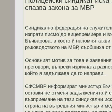
Полицейски синдикат иска
спазва закона за МВР
Синдикална федерация на служите
изпрати писмо до вицепремиера и 
Бъчварова, в което й напомня какви
ръководството на МВР, съобщиха от 
Основният мотив за това е заявеният
преговори, въпреки изричната разпор
който я задължава да го направи.
СФСМВР информират министър Бъчва
оставки не отменя задълженията й 
възприемане на тези синдикални иска
страна на вътрешния министър и ме