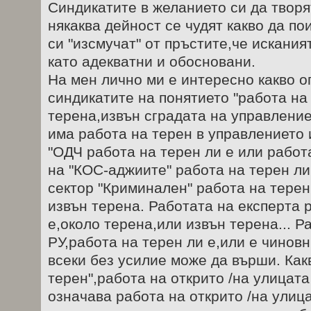
Синдикатите в желанието си да творя
някаква дейност се чудят какво да пои
си "изсмучат" от пръстите,че искания
като адекватни и обосновани.
На мен лично ми е интересно какво 
синдикатите на понятието "работа на
терена,извън сградата на управление
има работа на терен в управлението 
"ОДЧ работа на терен ли е или работ
на "КОС-аджиите" работа на терен ли
сектор "Криминален" работа на терен
извън терена. Работата на експерта 
е,около терена,или извън терена... Р
РУ,работа на терен ли е,или е чинов
всеки без усилие може да върши. Какв
терен",работа на открито /на улицата
означава работа на открито /на улиц