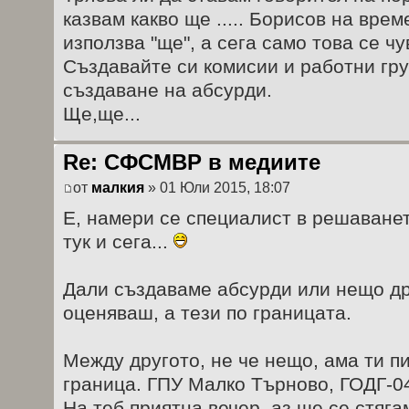
казвам какво ще ..... Борисов на вре
използва "ще", а сега само това се чу
Създавайте си комисии и работни гру
създаване на абсурди.
Ще,ще...
Re: СФСМВР в медиите
от
малкия
» 01 Юли 2015, 18:07
Е, намери се специалист в решаванет
тук и сега...
Дали създаваме абсурди или нещо дру
оценяваш, а тези по границата.
Между другото, не че нещо, ама ти п
граница. ГПУ Малко Търново, ГОДГ-0
На теб приятна вечер, аз ще се стяга