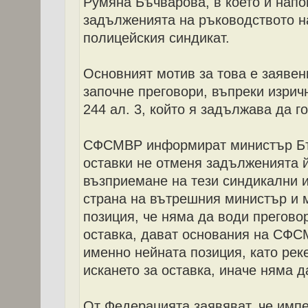
Румяна Бъчварова, в което й напо
задълженията на ръководството н
полицейския синдикат.
Основният мотив за това е заявени
започне преговори, въпреки изрич
244 ал. 3, който я задължава да г
СФСМВР информират министър Бъч
оставки не отменя задълженията 
възприемане на тези синдикални ис
страна на вътрешния министър и 
позиция, че няма да води преговор
оставка, дават основания на СФ
именно нейната позиция, като реке
искането за оставка, иначе няма д
От Федерацията заявяват, че имп