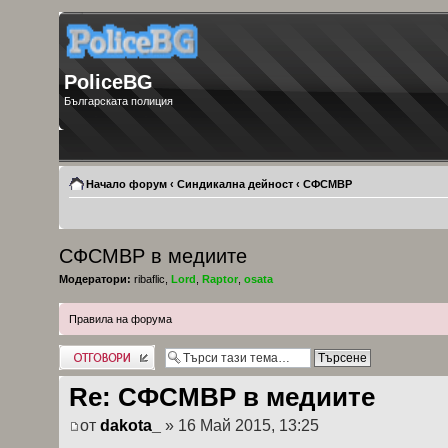
PoliceBG
Българската полиция
Начало форум
‹
Синдикална дейност
‹
СФСМВР
СФСМВР в медиите
Модератори:
ribaflic
,
Lord
,
Raptor
,
osata
Правила на форума
Добави отговор
Re: СФСМВР в медиите
от
dakota_
» 16 Май 2015, 13:25