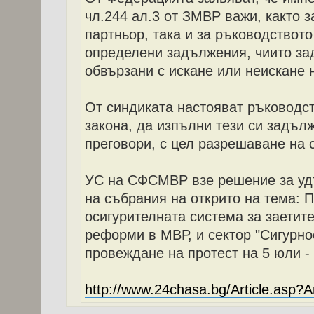
чл.244 ал.3 от ЗМВР важи, както з
партньор, така и за ръководството
определени задължения, чиито за
обвързани с искане или неискане н
От синдиката настояват ръководс
закона, да изпълни тези си задъл
преговори, с цел разрешаване на 
УС на СФСМВР взе решение за у
на събрания на открито на тема: 
осигурителната система за заетите
реформи в МВР, и сектор "Сигурнос
провеждане на протест на 5 юли -
http://www.24chasa.bg/Article.asp?A