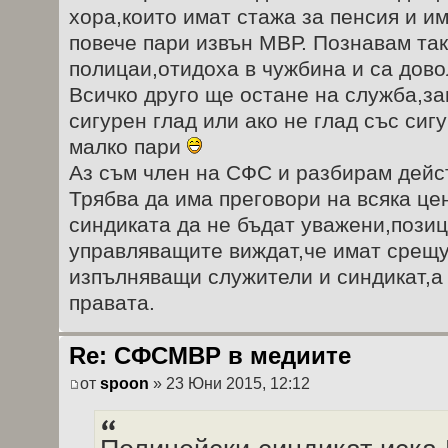
хора,които имат стажа за пенсия и им
повече пари извън МВР. Познавам так
полицаи,отидоха в чужбина и са дово
Всичко друго ще остане на служба,за
сигурен глад или ако не глад със сигу
малко пари
Аз съм член на СФС и разбирам дейс
Трябва да има преговори на всяка це
синдиката да не бъдат уважени,позиц
управляващите виждат,че имат срещу
изпълняващи служители и синдикат,а 
правата.
Re: СФСМВР в медиите
от
spoon
» 23 Юни 2015, 12:12