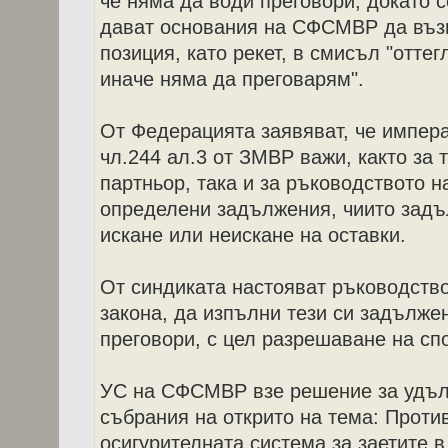
че няма да води преговори, докато с
дават основания на СФСМВР да въз
позиция, като рекет, в смисъл "оттег
иначе няма да преговарям".
От Федерацията заявяват, че импер
чл.244 ал.3 от ЗМВР важи, както за 
партньор, така и за ръководството н
определени задължения, чиито задъ
искане или неискане на оставки.
От синдиката настояват ръководств
закона, да изпълни тези си задълже
преговори, с цел разрешаване на сп
УС на СФСМВР взе решение за удъл
събрания на открито на тема: Проти
осигурителната система за заетите в 