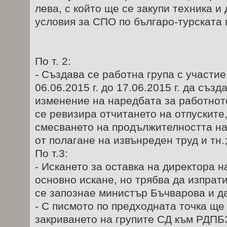
лева, с който ще се закупи техника и
условия за СПО по българо-турската 
По т. 2:
- Създава се работна група с участи
06.06.2015 г. до 17.06.2015 г. да съз
изменение на наредбата за работнот
се ревизира отчитането на отпуските
смесването на продължителността на
от полагане на извънреден труд и тн.
По т.3:
- Искането за оставка на директора 
основно искане, но трябва да изпрати
се запознае министър Бъчварова и д
- С писмото по предходната точка ще
закриването на групите СД към РДПБ