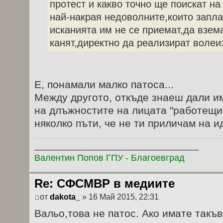
протест и какво точно ще поискат на
най-накрая недоволните,които запла
исканията им не се приемат,да взем
канят,директно да реализират волеи
Е, понамали малко патоса...
Между другото, откъде знаеш дали и
на длъжностите на лицата "работещи 
няколко пъти, че не ти приличам на ид
_________________________________
Валентин Попов ГПУ - Благоевград
Re: СФСМВР в медиите
от
dakota_
» 16 Май 2015, 22:31
Вальо,това не патос. Ако имате такъв