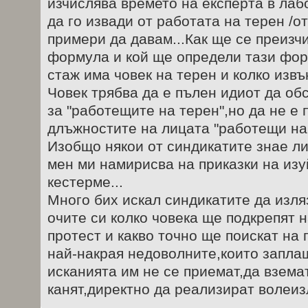
изчислява времето на експерта в лаб
да го извади от работата на терен /о
примери да давам...Как ще се преизч
формула и кой ще определи тази фор
стаж има човек на терен и колко извън
Човек трябва да е пълен идиот да об
за "работещите на терен",но да не е 
длъжностите на лицата "работещи на 
Изобщо някои от синдикатите знае ли
мен ми намирисва на приказки на изу
кестерме...
Много бих искал синдикатите да изляз
очите си колко човека ще подкрепят 
протест и какво точно ще поискат на 
най-накрая недоволните,които заплаш
исканията им не се приемат,да взема
канят,директно да реализират волеиз