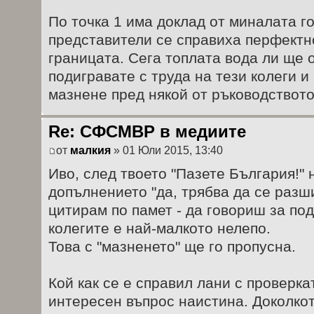
По точка 1 има доклад от миналата г
представители се справиха перфектн
границата. Сега топлата вода ли ще 
подигравате с труда на тези колеги и 
мазнене пред някой от ръководствот
Re: СФСМВР в медиите
от
малкия
» 01 Юли 2015, 13:40
Иво, след твоето "Пазете България!"
допълнението "да, трябва да се разш
цитирам по памет - да говориш за под
колегите е най-малкото нелепо.
Това с "мазненето" ще го пропусна.
Кой как се е справил лани с проверка
интересен въпрос наистина. Доколко