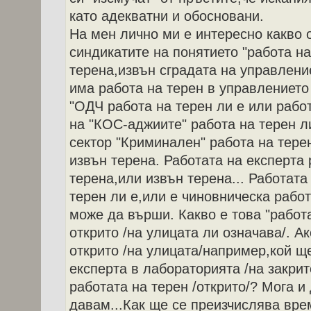
като адекватни и обосновани.
На мен лично ми е интересно какво
синдикатите на понятието "работа на
терена,извън сградата на управлени
има работа на терен в управлението
"ОДЧ работа на терен ли е или рабо
на "КОС-аджиите" работа на терен ли
сектор "Криминален" работа на тере
извън терена. Работата на експерта 
терена,или извън терена... Работата
терен ли е,или е чиновническа работ
може да върши. Какво е това "работа
открито /на улицата ли означава/. А
открито /на улицата/например,кой щ
експерта в лабораторията /на закрит
работата на терен /открито/? Мога и
давам...Как ще се преизчислява вре