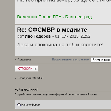
_________________________________
Валентин Попов ГПУ - Благоевград
Re: СФСМВР в медиите
от
Иво Тодоров
» 01 Юли 2015, 21:52
Лека и спокойна на теб и колегите!
Предишна
Покажи мненията от миналия:
Добави отговор
Назад към СФСМВР
КОЙ Е НА ЛИНИЯ
Потребители разглеждащи този форум: 0 регистрирани и 7 госта
Начало форум