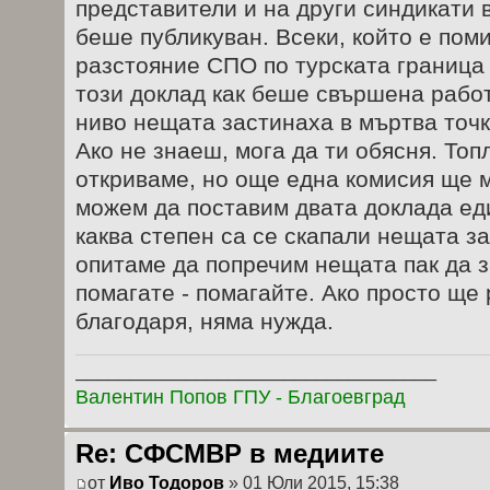
представители и на други синдикати 
беше публикуван. Всеки, който е пом
разстояние СПО по турската граница
този доклад как беше свършена работа
ниво нещата застинаха в мъртва точк
Ако не знаеш, мога да ти обясня. Топ
откриваме, но още една комисия ще м
можем да поставим двата доклада еди
каква степен са се скапали нещата за
опитаме да попречим нещата пак да з
помагате - помагайте. Ако просто ще
благодаря, няма нужда.
_________________________________
Валентин Попов ГПУ - Благоевград
Re: СФСМВР в медиите
от
Иво Тодоров
» 01 Юли 2015, 15:38