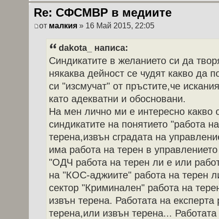
Re: СФСМВР в медиите
от
малкия
» 16 Май 2015, 22:05
dakota_ написа:
Синдикатите в желанието си да твор
някаква дейност се чудят какво да п
си "изсмучат" от пръстите,че искани
като адекватни и обосновани.
На мен лично ми е интересно какво
синдикатите на понятието "работа на
терена,извън сградата на управлени
има работа на терен в управлението
"ОДЧ работа на терен ли е или рабо
на "КОС-аджиите" работа на терен ли
сектор "Криминален" работа на тере
извън терена. Работата на експерта 
терена,или извън терена... Работата