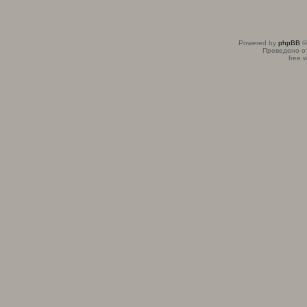
Powered by
phpBB
©
Преведено о
free 