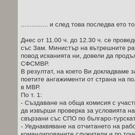
............... и след това последва ето т
Днес от 11.00 ч. до 12.30 ч. се пров
със Зам. Министър на вътрешните ра
повод исканията ни, довели да прод
СФСМВР.
В резултат, на което Ви докладваме з
поетите ангажименти от страна на п
в МВР.
По т. 1:
- Създаване на обща комисия с учас
да извърши проверка за условията на
свързани със СПО по българо-турскат
- Уеднаквяване на отчитането на раб
командированите служители и по точн