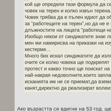
кой ще определи тази формула да се
човек на терен и колко извън терена.
Човек трябва да е пълен идиот да 
за "работещите на терен",но да не е
длъжностите на лицата "работещи на 
Изобщо някои от синдикатите знае л
мен ми намирисва на приказки на из
кестерме...
Много бих искал синдикатите да изля
очите си колко човека ще подкрепят
протест и какво точно ще поискат на
най-накрая недоволните,които запла
исканията им не се приемат,да взем
канят,директно да реализират волеи
Ако възрастта се вдигне на 53 год. 