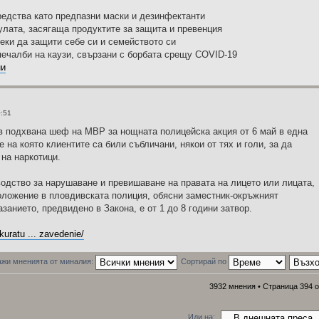
ства като предпазни маски и дезинфектанти
та, засягаща продуктите за защита и превенция
и да защити себе си и семейството си
чалби на каузи, свързани с борбата срещу COVID-19
ни
:51
 подхвана шеф на МВР за нощната полицейска акция от 6 май в една
е на която клиентите са били събличани, някои от тях и голи, за да
на наркотици.
одство за нарушаване и превишаване на правата на лицето или лицата,
ложение в пловдивската полиция, обясни заместник-окръжният
занието, предвидено в Закона, е от 1 до 8 години затвор.
kuratu ... zavedenie/
жи мненията от миналия:
Сортирай по
3932 мнения •
Страница
394
о
Иди на: