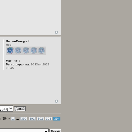
RumenGeorgieff
Нов
Мнения:
1
Регистриран на:
30 Юни 2023,
00:45
т
394
•
...
1
390
391
392
393
394