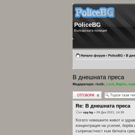
PoliceBG
Българската полиция
Начало форум
‹
PoliceBG
‹
В дн
В днешната преса
Модератори:
ribaflic
,
Lord
,
Raptor
,
osa
Добави отговор
Re: В днешната преса
от
spy.bg
» 09 Дек 2021, 14:36
Когато човешките живот и здрав
концентрация на усилия, борба
съпричастност към битката сре