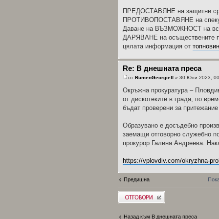
ПРЕДОСТАВЯНЕ на защитни сред
ПРОТИВОПОСТАВЯНЕ на спекула
Даване на ВЪЗМОЖНОСТ на всек
ДАРЯВАНЕ на осъществените пе
цялата информация от
топнови
Re: В днешната преса
от
RumenGeorgieff
» 30 Юни 2023, 00
Окръжна прокуратура – Пловдив
от дискотеките в града, по врем
бъдат проверени за притежание 
Образувано е досъдебно произв
заемащи отговорно служебно по
прокурор Галина Андреева. Нака
https://vplovdiv.com/okryzhna-pro
Предишна
Пока
Добави отговор
Назад към В днешната преса