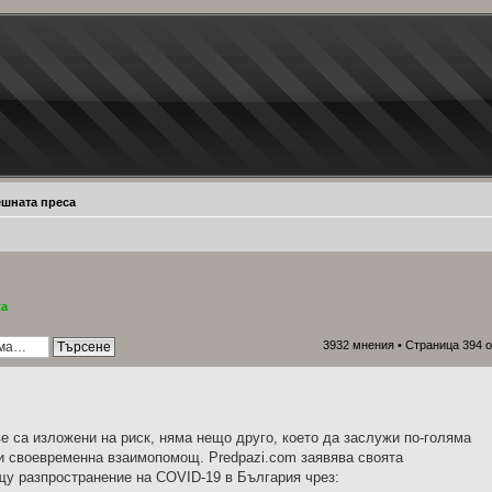
ешната преса
ta
3932 мнения •
Страница
394
о
е са изложени на риск, няма нещо друго, което да заслужи по-голяма
 и своевременна взаимопомощ. Predpazi.com заявява своята
щу разпространение на COVID-19 в България чрез: