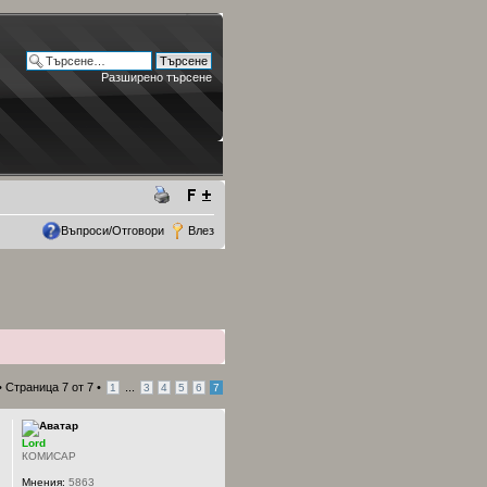
Разширено търсене
Въпроси/Отговори
Влез
•
Страница
7
от
7
•
...
1
3
4
5
6
7
Lord
КОМИСАР
Мнения:
5863