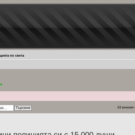
цията по света
ta
63 мнения 
ичи полицията си с 15 000 души