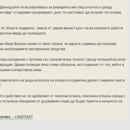
 французите ги възхваляваха за реакцията им след атентата срещу
 ебдо" и парижки супермаркет, днес те настояват да получат по-голяма
и ги. Искате подкрепа - имате я", увери министърът на вътрешните работи
пратено вчера до полицаите.
н-Марк Фалкон заяви от своя страна, че идната седмица ще направи
за необходимите материални средства.
лед нападение с бутилка със запалителна течност срещу полицейска кола
дградие. Двама полицаи бяха тежко обгорени, като единият от тях, който е
държан в изкуствена кома.
лужителите на реда излязоха на улицата в цивилни дрехи с червени ленти
".
ито действия не се одобряват от членската маса, поискаха спешна среща с
 получиха обещание от държавния глава да бъдат приети в началото на
-protes ... i-24271157