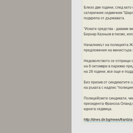
Близо две години, след като
сатиричния седмичник "Шарли
подкрепа от държавата.
"Искате средства - даваме в
Бернар Казньов в писмо, из
Началникът на полицията Жа
предложения на министъра 
Недоволството се отприщи с
на 8 октомври в парижко пре
на 28 години, все още е под
Без призив от синдикатите с
на ръката с надпис "полиция
Полицейските синдикати, чи
президента Франсоа Оланд и
идната седмица.
http://dnes.dir.bg/news/frantzia