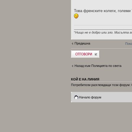
Това френските колеги, големи
________________________________
“
Нищо не е добро или зло. Мисълта г
Предишна
Пока
Добави отговор
Назад към Полицията по света
КОЙ Е НА ЛИНИЯ
Потребители разглеждащи този форум: 0
Начало форум