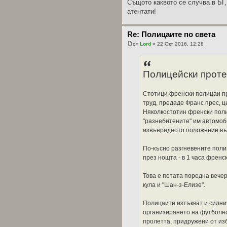
Същото каквото се случва в БГ,
атентати!
Re: Полицаите по света
от
Lord
» 22 Окт 2016, 12:28
Полицейски проте
Стотици френски полицаи п
труд, предаде Франс прес, ц
Няколкостотин френски пол
"разнебитените" им автомоб
извънредното положение въ
По-късно разгневените поли
през нощта - в 1 часа френск
Това е петата поредна вече
кула и "Шан-з-Елизе".
Полицаите изтъкват и силни
организирането на футболно
пролетта, придружени от из