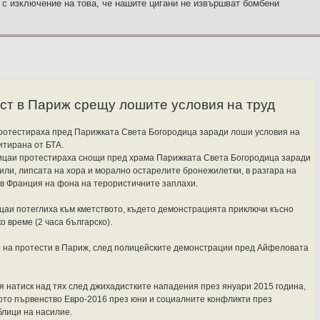
 с изключение на това, че нашите цигани не извършват бомбени
ст в Париж срещу лошите условия на труд
ротестираха пред Парижката Света Богородица заради лоши условия на
итирана от БТА.
ицаи протестираха снощи пред храма Парижката Света Богородица заради
или, липсата на хора и морално остарелите бронежилетки, в разгара на
в Франция на фона на терористичните заплахи.
цаи потеглиха към кметството, където демонстрацията приключи късно
о време (2 часа българско).
р на протести в Париж, след полицейските демонстрации пред Айфеловата
я натиск над тях след джихадистките нападения през януари 2015 година,
то първенство Евро-2016 през юни и социалните конфликти през
блици на насилие.