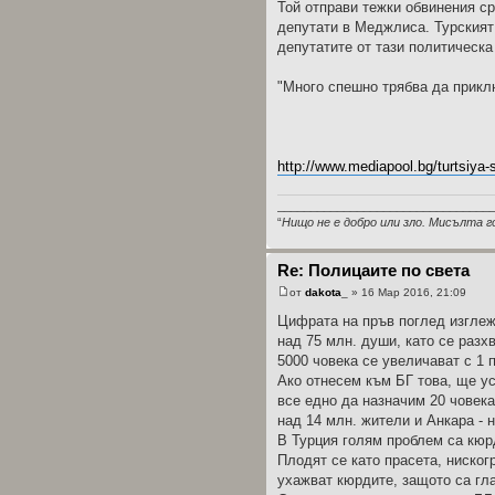
Той отправи тежки обвинения с
депутати в Меджлиса. Турският 
депутатите от тази политическа
"Много спешно трябва да прикл
http://www.mediapool.bg/turtsiya-s
________________________________
“
Нищо не е добро или зло. Мисълта г
Re: Полицаите по света
от
dakota_
» 16 Мар 2016, 21:09
Цифрата на пръв поглед изглеж
над 75 млн. души, като се разх
5000 човека се увеличават с 1 
Ако отнесем към БГ това, ще ус
все едно да назначим 20 човека
над 14 млн. жители и Анкара - 
В Турция голям проблем са кюрд
Плодят се като прасета, ниског
ухажват кюрдите, защото са гла