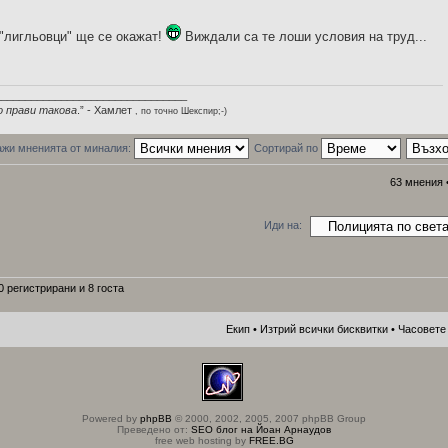
 "лигльовци" ще се окажат!
Виждали са те лоши условия на труд...
________________________________
о прави такова
.” - Хамлет
, по точно Шекспир;-)
жи мненията от миналия:
Сортирай по
63 мнения 
Иди на:
 регистрирани и 8 госта
Екип
•
Изтрий всички бисквитки
• Часовете 
Powered by
phpBB
© 2000, 2002, 2005, 2007 phpBB Group
Преведено от:
SEO блог на Йоан Арнаудов
free web hosting by
FREE.BG