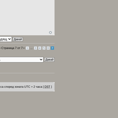
•
Страница
7
от
7
•
...
1
3
4
5
6
7
са според зоната UTC + 2 часа [
DST
]