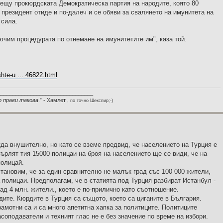
рещу прокюрдската Демократическа партия на народите, която 80
президент отиде и по-далеч и се обяви за свалянето на имунитета на
 сила.
ючим процедурата по отнемане на имунитетите им", каза той.
hte-u ... 46822.html
________________________________
о прави такова
.” - Хамлет
, по точно Шекспир;-)
да внушително, но като се вземе предвид, че населението на Турция е
върлят тия 15000 полицаи на броя на населението ще се види, че на
полицай.
тановим, че за един сравнително не малък град със 100 000 жители,
 полицаи. Предполагам, че в статията под Турция разбират Истанбул -
над 4 млн. жители., което е по-прилично като съотношение.
ите. Кюрдите в Турция са същото, което са циганите в България.
рамотни са и са много апетитна хапка за политиците. Политиците
соподаватели и техният глас не е без значение по време на избори.