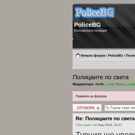
PoliceBG
Българската полиция
Начало форум
‹
PoliceBG
‹
Поли
Полицаите по света
Модератори:
ribaflic
,
Lord
,
Raptor
,
osa
Правила на форума
Добави отговор
Re: Полицаите по света
от
Lord
» 16 Мар 2016, 20:07
Турция ще увел