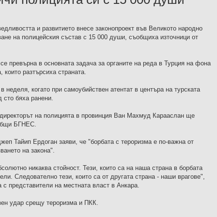
едливостта и развитието внесе законопроект във Великото народно
ване на полицейския състав с 15 000 души, съобщиха източници от
се превърна в основната задача за органите на реда в Турция на фона
, които разтърсиха страната.
в неделя, когато при самоубийствен атентат в центъра на турската
д сто бяха ранени.
 директорът на полицията в провинция Ван Махмуд Карааслан ще
ъобщи БГНЕС.
жеп Тайип Ердоган заяви, че "борбата с тероризма е по-важна от
ването на закона".
бсолютно никаква стойност. Тези, които са на наша страна в борбата
ли. Следователно тези, които са от другата страна - наши врагове",
 с представители на местната власт в Анкара.
ен удар срещу тероризма и ПКК.