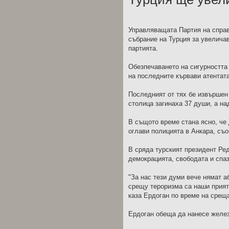
Управляващата Партия на справ
събрание на Турция за увелича
партията.
Обезпечаването на сигурността 
на последните кървави атентата
Последният от тях бе извършен 
столица загинаха 37 души, а на
В същото време стана ясно, че
оглави полицията в Анкара, с
В сряда турският президент Ред
демокрацията, свободата и спаз
"За нас тези думи вече нямат а
срещу тероризма са наши прияте
каза Ердоган по време на среща
Ердоган обеща да нанесе желез