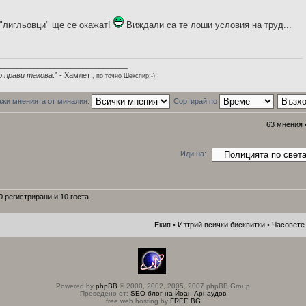
 "лигльовци" ще се окажат!
Виждали са те лоши условия на труд...
________________________________
о прави такова
.” - Хамлет
, по точно Шекспир;-)
жи мненията от миналия:
Сортирай по
63 мнения 
Иди на:
 регистрирани и 10 госта
Екип
•
Изтрий всички бисквитки
• Часовете 
Powered by
phpBB
© 2000, 2002, 2005, 2007 phpBB Group
Преведено от:
SEO блог на Йоан Арнаудов
free web hosting by
FREE.BG