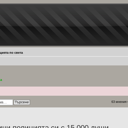
цията по света
ta
63 мнения 
ичи полицията си с 15 000 души