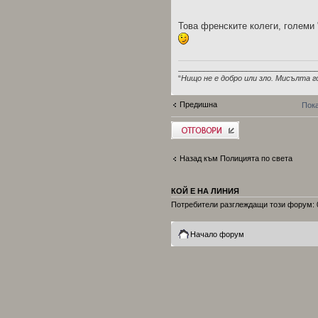
Това френските колеги, големи
________________________________
“
Нищо не е добро или зло. Мисълта г
Предишна
Пока
Добави отговор
Назад към Полицията по света
КОЙ Е НА ЛИНИЯ
Потребители разглеждащи този форум: 0
Начало форум