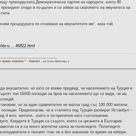
рещу прокюрдската Демократическа партия на народите, която 80
президент отиде и по-далеч и се обяви за свалянето на имунитета на
 сила.
ючим процедурата по отнемане на имунитетите им", каза той.
hte-u ... 46822.html
________________________________
о прави такова
.” - Хамлет
, по точно Шекспир;-)
да внушително, но като се вземе предвид, че населението на Турция е
върлят тия 15000 полицаи на броя на населението ще се види, че на
полицай.
тановим, че за един сравнително не малък град със 100 000 жители,
 полицаи. Предполагам, че в статията под Турция разбират Истанбул -
над 4 млн. жители., което е по-прилично като съотношение.
ите. Кюрдите в Турция са същото, което са циганите в България.
рамотни са и са много апетитна хапка за политиците. Политиците
соподаватели и техният глас не е без значение по време на избори.