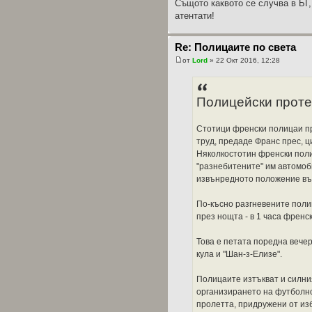
Същото каквото се случва в БГ,
атентати!
Re: Полицаите по света
от
Lord
» 22 Окт 2016, 12:28
Полицейски проте
Стотици френски полицаи п
труд, предаде Франс прес, ц
Няколкостотин френски пол
"разнебитените" им автомоб
извънредното положение въ
По-късно разгневените поли
през нощта - в 1 часа френск
Това е петата поредна вече
кула и "Шан-з-Елизе".
Полицаите изтъкват и силни
организирането на футболно
пролетта, придружени от из