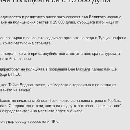
едливостта и развитието внесе законопроект във Великото народно
ване на полицейския състав с 15 000 души, съобщиха източници от
се превърна в основната задача за органите на реда в Турция на фона
, които разтърсиха страната.
в неделя, когато при самоубийствен атентат в центъра на турската
д сто бяха ранени.
 директорът на полицията в провинция Ван Махмуд Карааслан ще
ъобщи БГНЕС.
жеп Тайип Ердоган заяви, че "борбата с тероризма е по-важна от
ването на закона".
бсолютно никаква стойност. Тези, които са на наша страна в борбата
ли. Следователно тези, които са от другата страна - наши врагове",
 с представители на местната власт в Анкара.
ен удар срещу тероризма и ПКК.