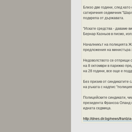
Близо две години, след като
сатиричния седмичник "Шарли
подкрепа от държавата.
"Искате средства - даваме в
Бернар Казньов в писмо, из
Началникът на полицията Жа
предложения на министъра 
Недоволството се отприщи с
на 8 октомври в парижко пре
на 28 години, все още е под
Без призив от синдикатите с
на ръката с надпис "полиция
Полицейските синдикати, чи
президента Франсоа Оланд и
идната седмица.
http://dnes.dir.bg/news/frantzia