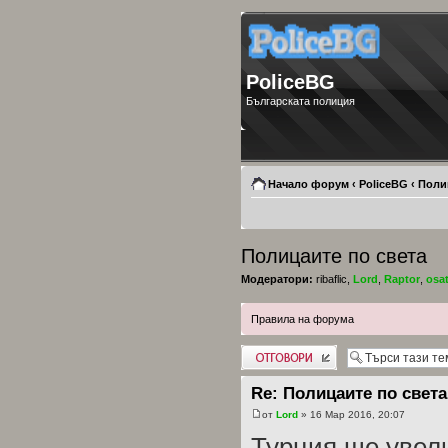
PoliceBG
Българската полиция
Начало форум
‹
PoliceBG
‹
Поли
Полицаите по света
Модератори:
ribaflic
,
Lord
,
Raptor
,
osa
Правила на форума
Добави отговор
Re: Полицаите по света
от
Lord
» 16 Мар 2016, 20:07
Турция ще увел