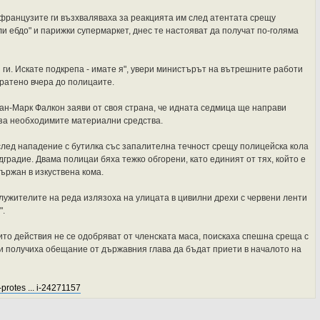
 французите ги възхваляваха за реакцията им след атентата срещу
 ебдо" и парижки супермаркет, днес те настояват да получат по-голяма
и ги. Искате подкрепа - имате я", увери министърът на вътрешните работи
пратено вчера до полицаите.
н-Марк Фалкон заяви от своя страна, че идната седмица ще направи
за необходимите материални средства.
лед нападение с бутилка със запалителна течност срещу полицейска кола
дградие. Двама полицаи бяха тежко обгорени, като единият от тях, който е
държан в изкуствена кома.
лужителите на реда излязоха на улицата в цивилни дрехи с червени ленти
".
ито действия не се одобряват от членската маса, поискаха спешна среща с
 получиха обещание от държавния глава да бъдат приети в началото на
-protes ... i-24271157