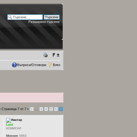
Разширено търсене
Въпроси/Отговори
Влез
•
Страница
7
от
7
•
...
1
3
4
5
6
7
Lord
КОМИСАР
Мнения:
5863