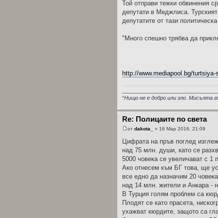
Той отправи тежки обвинения с
депутати в Меджлиса. Турският 
депутатите от тази политическа
"Много спешно трябва да прикл
http://www.mediapool.bg/turtsiya-s
________________________________
“
Нищо не е добро или зло. Мисълта г
Re: Полицаите по света
от
dakota_
» 16 Мар 2016, 21:09
Цифрата на пръв поглед изглеж
над 75 млн. души, като се разх
5000 човека се увеличават с 1 
Ако отнесем към БГ това, ще ус
все едно да назначим 20 човека
над 14 млн. жители и Анкара - 
В Турция голям проблем са кюрд
Плодят се като прасета, ниског
ухажват кюрдите, защото са гла