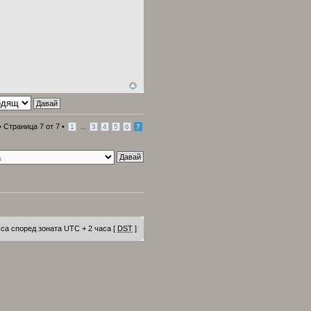
•
Страница
7
от
7
•
...
1
3
4
5
6
7
са според зоната UTC + 2 часа [
DST
]