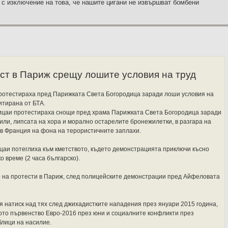
 с изключение на това, че нашите цигани не извършват бомбени
ст в Париж срещу лошите условия на труд
ротестираха пред Парижката Света Богородица заради лоши условия на
итирана от БТА.
ицаи протестираха снощи пред храма Парижката Света Богородица заради
или, липсата на хора и морално остарелите бронежилетки, в разгара на
в Франция на фона на терористичните заплахи.
цаи потеглиха към кметството, където демонстрацията приключи късно
о време (2 часа българско).
р на протести в Париж, след полицейските демонстрации пред Айфеловата
я натиск над тях след джихадистките нападения през януари 2015 година,
то първенство Евро-2016 през юни и социалните конфликти през
блици на насилие.