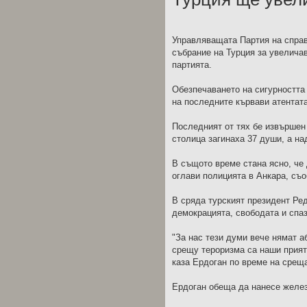
Управляващата Партия на справ
събрание на Турция за увелича
партията.
Обезпечаването на сигурността 
на последните кървави атентата
Последният от тях бе извършен 
столица загинаха 37 души, а на
В същото време стана ясно, че
оглави полицията в Анкара, с
В сряда турският президент Ред
демокрацията, свободата и спаз
"За нас тези думи вече нямат а
срещу тероризма са наши прияте
каза Ердоган по време на среща
Ердоган обеща да нанесе желез