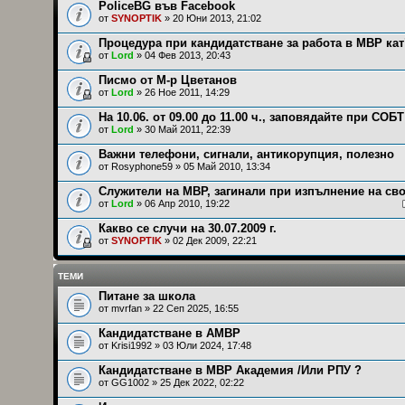
PoliceBG във Facebook
от
SYNOPTIK
» 20 Юни 2013, 21:02
Процедура при кандидатстване за работа в МВР ка
от
Lord
» 04 Фев 2013, 20:43
Писмо от М-р Цветанов
от
Lord
» 26 Ное 2011, 14:29
На 10.06. от 09.00 до 11.00 ч., заповядайте при СОБТ
от
Lord
» 30 Май 2011, 22:39
Важни телефони, сигнали, антикорупция, полезно
от
Rosyphone59
» 05 Май 2010, 13:34
Служители на МВР, загинали при изпълнение на св
от
Lord
» 06 Апр 2010, 19:22
Какво се случи на 30.07.2009 г.
от
SYNOPTIK
» 02 Дек 2009, 22:21
ТЕМИ
Питане за школа
от
mvrfan
» 22 Сеп 2025, 16:55
Кандидатстване в АМВР
от
Krisi1992
» 03 Юли 2024, 17:48
Кандидатстване в МВР Академия /Или РПУ ?
от
GG1002
» 25 Дек 2022, 02:22