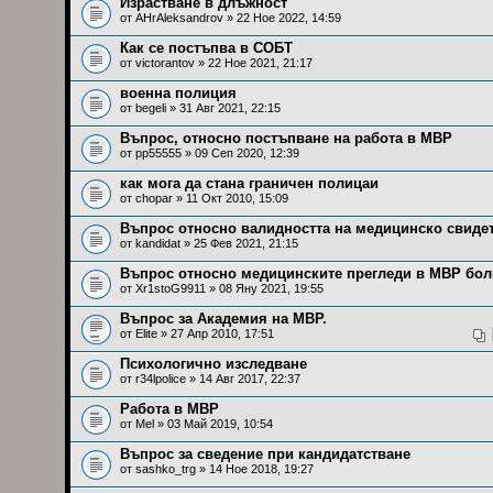
Израстване в длъжност
от AHrAleksandrov » 22 Ное 2022, 14:59
Как се постъпва в СОБТ
от
victorantov
» 22 Ное 2021, 21:17
военна полиция
от
begeli
» 31 Авг 2021, 22:15
Въпрос, относно постъпване на работа в МВР
от
pp55555
» 09 Сеп 2020, 12:39
как мога да стана граничен полицаи
от
chopar
» 11 Окт 2010, 15:09
Въпрос относно валидността на медицинско свиде
от
kandidat
» 25 Фев 2021, 21:15
Въпрос относно медицинските прегледи в МВР бо
от
Xr1stoG9911
» 08 Яну 2021, 19:55
Въпрос за Академия на МВР.
от
Elite
» 27 Апр 2010, 17:51
Психологично изследване
от
r34lpolice
» 14 Авг 2017, 22:37
Работа в МВР
от
Mel
» 03 Май 2019, 10:54
Въпрос за сведение при кандидатстване
от
sashko_trg
» 14 Ное 2018, 19:27