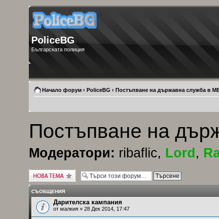
PoliceBG
Българската полиция
Начало форум
‹
PoliceBG
‹
Постъпване на държавна служба в М
Постъпване на дър
Модератори:
ribaflic
,
Lord
,
Ra
Публикувай нова
тема
СЪОБЩЕНИЯ
Дарителска кампания
от
малкия
» 28 Дек 2014, 17:47