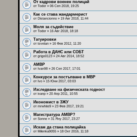
От кадрови военен полицай
от
Todor
» 06 Сеп 2018, 19:25
Как се става жандармерист
от
Distancionno
» 19 Авг 2018, 11:44
Моля за съдействие
от
Todor
» 16 Авг 2018, 18:18
Татуировки
от
tsvetan
» 16 Фев 2012, 11:20
Работа в ДАНС или СОБТ
от grigo0123 » 24 Авг 2014, 18:52
АМВР
от
Ivan98
» 26 Сеп 2017, 17:01
Конкурси за постъпване в МВР
от
Ivo
» 15 Юни 2017, 03:03
Изследване на физическата годност
от
ivanp
» 20 Апр 2011, 10:55
Икономист в ЗЖУ
от
mrwhite9
» 23 Фев 2017, 19:21
Магистратура АМВР?
от
Sonne
» 31 Яну 2017, 23:27
Искам да стана полицайка
от
Milenka9055
» 18 Окт 2016, 11:18