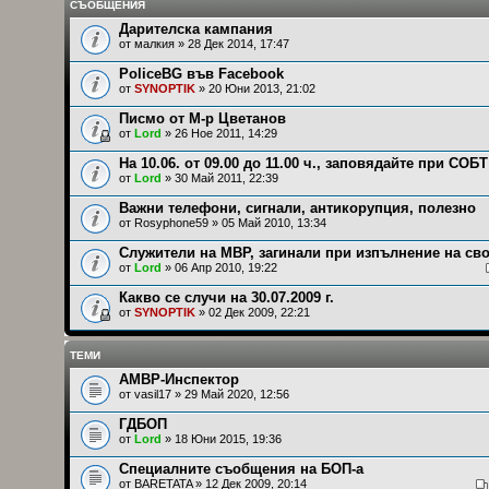
СЪОБЩЕНИЯ
Дарителска кампания
от
малкия
» 28 Дек 2014, 17:47
PoliceBG във Facebook
от
SYNOPTIK
» 20 Юни 2013, 21:02
Писмо от М-р Цветанов
от
Lord
» 26 Ное 2011, 14:29
На 10.06. от 09.00 до 11.00 ч., заповядайте при СОБТ
от
Lord
» 30 Май 2011, 22:39
Важни телефони, сигнали, антикорупция, полезно
от
Rosyphone59
» 05 Май 2010, 13:34
Служители на МВР, загинали при изпълнение на св
от
Lord
» 06 Апр 2010, 19:22
Какво се случи на 30.07.2009 г.
от
SYNOPTIK
» 02 Дек 2009, 22:21
ТЕМИ
АМВР-Инспектор
от
vasil17
» 29 Май 2020, 12:56
ГДБОП
от
Lord
» 18 Юни 2015, 19:36
Специалните съобщения на БОП-а
от
BARETATA
» 12 Дек 2009, 20:14