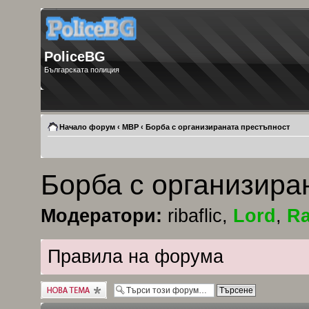
PoliceBG
Българската полиция
Начало форум
‹
МВР
‹
Борба с организираната престъпност
Борба с организира
Модератори:
ribaflic
,
Lord
,
Ra
Правила на форума
Публикувай нова
тема