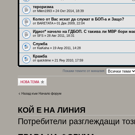
тероризма
от
Milen1993
» 24 Окт 2014, 18:39
Колко от Вас искат да служат в БОП-а и Защо?
от
BARETATA
» 01 Дек 2009, 22:04
Идиот* начело на ГДБОП. С такива ли МВР бори м
от
SFS
» 28 Авг 2011, 18:31
Служба
от
KiaKaha
» 19 Апр 2011, 14:28
Кражба
от
quicktime
» 21 Яну 2010, 17:59
Покажи темите от миналия:
Публикувай нова
тема
Назад към Начало форум
КОЙ Е НА ЛИНИЯ
Потребители разглеждащи този