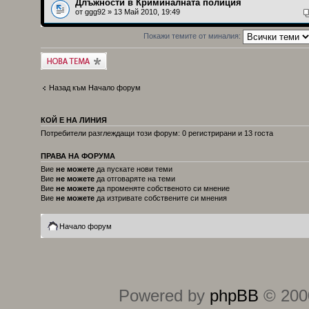
Длъжности в Криминалната полиция
от
ggg92
» 13 Май 2010, 19:49
Покажи темите от миналия:
Публикувай нова
тема
Назад към Начало форум
КОЙ Е НА ЛИНИЯ
Потребители разглеждащи този форум: 0 регистрирани и 13 госта
ПРАВА НА ФОРУМА
Вие
не можете
да пускате нови теми
Вие
не можете
да отговаряте на теми
Вие
не можете
да променяте собственото си мнение
Вие
не можете
да изтривате собствените си мнения
Начало форум
Powered by
phpBB
© 2000