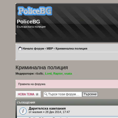
PoliceBG
Българската полиция
Начало форум
‹
МВР
‹
Криминална полиция
Криминална полиция
Модератори:
ribaflic
,
Lord
,
Raptor
,
osata
Правила на форума
Публикувай нова
тема
СЪОБЩЕНИЯ
Дарителска кампания
от
малкия
» 28 Дек 2014, 17:47