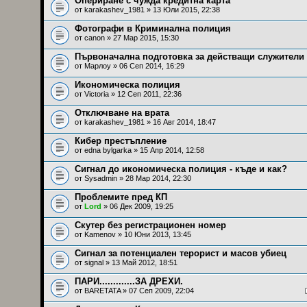
Опериране с чужда кредитна карта
от
karakashev_1981
» 13 Юли 2015, 22:38
Фотографи в Криминална полиция
от
canon
» 27 Мар 2015, 15:30
Първоначална подготовка за действащи служители
от
Марлоу
» 06 Сеп 2014, 16:29
Икономическа полиция
от
Victoria
» 12 Сеп 2011, 22:36
Отключване на врата
от
karakashev_1981
» 16 Авг 2014, 18:47
Кибер престъпление
от
edna bylgarka
» 15 Апр 2014, 12:58
Сигнал до икономическа полиция - къде и как?
от
Sysadmin
» 28 Мар 2014, 22:30
Проблемите пред КП
от
Lord
» 06 Дек 2009, 19:25
Скутер без регистрационен номер
от
Kamenov
» 10 Юни 2013, 13:45
Сигнал за потенциален терорист и масов убиец
от
signal
» 13 Май 2012, 18:51
ПАРИ.............ЗА ДРЕХИ.
от
BARETATA
» 07 Сеп 2009, 22:04