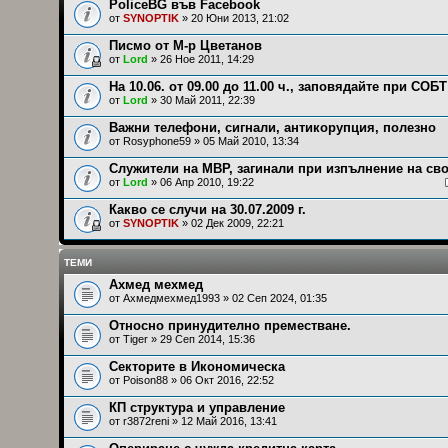
PoliceBG във Facebook
от
SYNOPTIK
» 20 Юни 2013, 21:02
Писмо от М-р Цветанов
от
Lord
» 26 Ное 2011, 14:29
На 10.06. от 09.00 до 11.00 ч., заповядайте при СОБТ
от
Lord
» 30 Май 2011, 22:39
Важни телефони, сигнали, антикорупция, полезно
от
Rosyphone59
» 05 Май 2010, 13:34
Служители на МВР, загинали при изпълнение на св
от
Lord
» 06 Апр 2010, 19:22
Какво се случи на 30.07.2009 г.
от
SYNOPTIK
» 02 Дек 2009, 22:21
ТЕМИ
Ахмед мехмед
от
Ахмедмехмед1993
» 02 Сеп 2024, 01:35
Относно принудително преместване.
от
Tiger
» 29 Сеп 2014, 15:36
Секторите в Икономическа
от
Poison88
» 06 Окт 2016, 22:52
КП структура и управление
от
r3872reni
» 12 Май 2016, 13:41