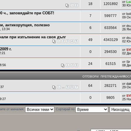
от
Lo
18
1201892
30 Юл
1
2
.00 ч., заповядайте при СОБТ!
от
bob
7
599777
09 Ок
и, антикорупция, полезно
от
ds
6
633564
, 13:34
26 Ян
нали при изпълнение на своя дълг
от
ds
49
4343129
02 Юн
1
2
3
4
5
2009 г.
от
SY
0
294530
2:21
02 Де
от
Si
24
61515
8:56
08 Де
1
2
3
ОТГОВОРИ
ПРЕГЛЕЖДАНИЯ
ПОСЛ
от
da
64
282271
:37
...
29 Ок
1
5
6
7
от
SY
0
9805
9:27
25 Но
ите от миналия:
Сортирай по