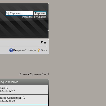
Разширено търсене
Въпроси/Отговори
Влез
2 теми • Страница
1
от
1
ЕДНО МНЕНИЕ
лкия
к 2014, 17:47
чезар Серафимов
к 2013, 23:16