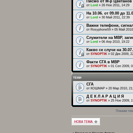
Писмо от М-р Цветанов
от
Lord
» 26 Ное 2011, 14:29
На 10.06. от 09.00 до 11
от
Lord
» 30 Май 2011, 22:39
Важни телефони, сигнал
от
Rosyphone59
» 05 Май 2010
Служители на МВР, заги
от
Lord
» 06 Апр 2010, 19:22
Какво се случи на 30.07.
от
SYNOPTIK
» 02 Дек 2009, 2
Факти СГА в МВР
от
SYNOPTIK
» 01 Сеп 2009, 0
ТЕМИ
СГА
от
КОШМАР
» 20 Мар 2010, 21
Д Е К Л А Р А Ц И Я
от
SYNOPTIK
» 25 Ное 2009, 1
Покажи тем
Публикувай нова
тема