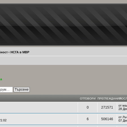
йност
‹
НСГА в МВР
ta
ОТГОВОРИ
ПРЕГЛЕЖДАНИЯ
ПОСЛ
от
ма
0
271571
28 Де
от
Лъ
6
506146
21:02
07 Де