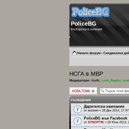
PoliceBG
Българската полиция
Начало форум
‹
Синдикална де
НСГА в МВР
Модератори:
ribaflic
,
Lord
,
Raptor
,
osa
Публикувай нова
тема
СЪОБЩЕНИЯ
Дарителска кампания
от
малкия
» 28 Дек 2014, 17:47
PoliceBG във Facebook
от
SYNOPTIK
» 20 Юни 2013, 