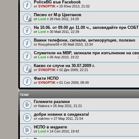
PoliceBG във Facebook
от
SYNOPTIK
» 20 Юни 2013, 21:02
Писмо от М-р Цветанов
от
Lord
» 26 Ное 2011, 14:29
На 10.06. от 09.00 до 11.00 ч., заповядайте при СОБТ
от
Lord
» 30 Май 2011, 22:39
Важни телефони, сигнали, антикорупция, полезно
от
Rosyphone59
» 05 Май 2010, 13:34
Служители на МВР, загинали при изпълнение на св
от
Lord
» 06 Апр 2010, 19:22
Какво се случи на 30.07.2009 г.
от
SYNOPTIK
» 02 Дек 2009, 22:21
Факти НСПО
от
SYNOPTIK
» 01 Сеп 2009, 08:49
ТЕМИ
Големите разлики
от
Nabora
» 26 Апр 2011, 21:21
добри новини в синдиката!
от
valchev
» 27 Мар 2011, 21:54
НСПО в медиите
от
Lord
» 14 Сеп 2010, 19:42