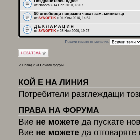
Поздравителен адрес
от
Nabora
» 14 Сеп 2010, 18:07
90 огнеборци напразно чакат зам.-министър
от
SYNOPTIK
» 04 Юли 2010, 14:54
Д Е К Л А Р А Ц И Я
от
SYNOPTIK
» 25 Ное 2009, 19:27
Покажи темите от миналия:
Публикувай нова
тема
Назад към Начало форум
КОЙ Е НА ЛИНИЯ
Потребители разглеждащи този
ПРАВА НА ФОРУМА
Вие
не можете
да пускате но
Вие
не можете
да отговаряте 