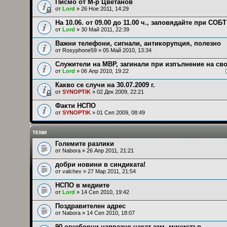
Писмо от М-р Цветанов
от
Lord
» 26 Ное 2011, 14:29
На 10.06. от 09.00 до 11.00 ч., заповядайте при СОБТ
от
Lord
» 30 Май 2011, 22:39
Важни телефони, сигнали, антикорупция, полезно
от
Rosyphone59
» 05 Май 2010, 13:34
Служители на МВР, загинали при изпълнение на св
от
Lord
» 06 Апр 2010, 19:22
Какво се случи на 30.07.2009 г.
от
SYNOPTIK
» 02 Дек 2009, 22:21
Факти НСПО
от
SYNOPTIK
» 01 Сеп 2009, 08:49
ТЕМИ
Големите разлики
от
Nabora
» 26 Апр 2011, 21:21
добри новини в синдиката!
от
valchev
» 27 Мар 2011, 21:54
НСПО в медиите
от
Lord
» 14 Сеп 2010, 19:42
Поздравителен адрес
от
Nabora
» 14 Сеп 2010, 18:07
90 огнеборци напразно чакат зам.-министър