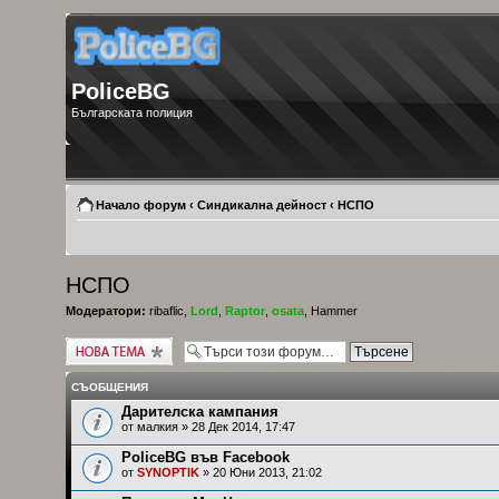
PoliceBG
Българската полиция
Начало форум
‹
Синдикална дейност
‹
НСПО
НСПО
Модератори:
ribaflic
,
Lord
,
Raptor
,
osata
,
Hammer
Публикувай нова
тема
СЪОБЩЕНИЯ
Дарителска кампания
от
малкия
» 28 Дек 2014, 17:47
PoliceBG във Facebook
от
SYNOPTIK
» 20 Юни 2013, 21:02