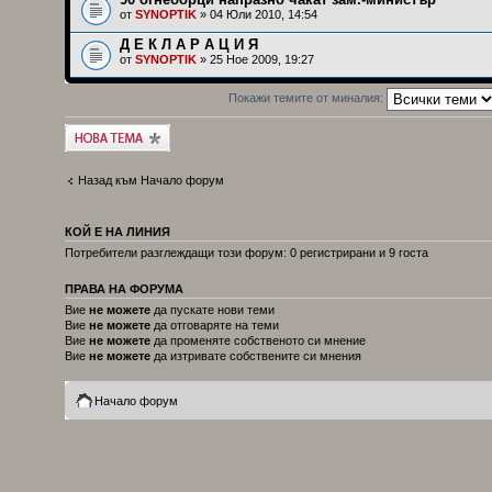
от
SYNOPTIK
» 04 Юли 2010, 14:54
Д Е К Л А Р А Ц И Я
от
SYNOPTIK
» 25 Ное 2009, 19:27
Покажи темите от миналия:
Публикувай нова
тема
Назад към Начало форум
КОЙ Е НА ЛИНИЯ
Потребители разглеждащи този форум: 0 регистрирани и 9 госта
ПРАВА НА ФОРУМА
Вие
не можете
да пускате нови теми
Вие
не можете
да отговаряте на теми
Вие
не можете
да променяте собственото си мнение
Вие
не можете
да изтривате собствените си мнения
Начало форум