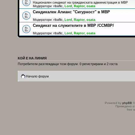
Национален синдикат на гражданската администрация в МВР
Модератори:
ribaflic
,
Lord
,
Raptor
,
osata
Синдикален Алианс "Сигурност" в МВР
Модератори:
ribaflic
,
Lord
,
Raptor
,
osata
Синдикат на служителите в МВР /ССМВР/
Модератори:
ribaflic
,
Lord
,
Raptor
,
osata
КОЙ Е НА ЛИНИЯ
Потребители разглеждащи този форум: 0 регистрирани и 2 госта
Начало форум
Powered by
phpBB
©
Преведено о
free 