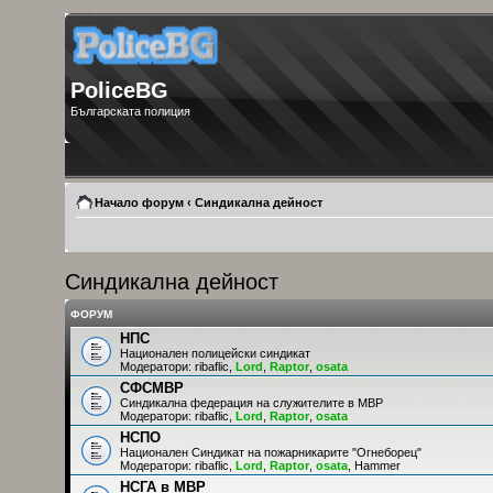
PoliceBG
Българската полиция
Начало форум
‹
Синдикална дейност
Синдикална дейност
ФОРУМ
НПС
Национален полицейски синдикат
Модератори:
ribaflic
,
Lord
,
Raptor
,
osata
СФСМВР
Синдикална федерация на служителите в МВР
Модератори:
ribaflic
,
Lord
,
Raptor
,
osata
НСПО
Национален Синдикат на пожарникарите "Огнеборец"
Модератори:
ribaflic
,
Lord
,
Raptor
,
osata
,
Hammer
НСГА в МВР