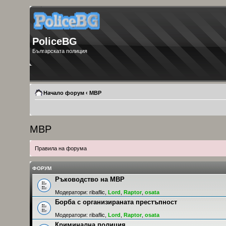
PoliceBG
Българската полиция
Начало форум
‹
МВР
МВР
Правила на форума
ФОРУМ
Ръководство на МВР
Модератори:
ribaflic
,
Lord
,
Raptor
,
osata
Борба с организираната престъпност
Модератори:
ribaflic
,
Lord
,
Raptor
,
osata
Криминална полиция