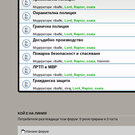
Модератори:
ribaflic
,
Lord
,
Raptor
,
osata
Охранителна полиция
Модератори:
ribaflic
,
Lord
,
Raptor
,
osata
Гранична полиция
Модератори:
ribaflic
,
Lord
,
Raptor
,
osata
Досъдебно производство
Модератори:
ribaflic
,
Lord
,
Raptor
,
osata
Пожарна безопасност и спасяване
Модератори:
ribaflic
,
Lord
,
Raptor
,
osata
,
Hammer
ЛРТП в МВР
Модератори:
ribaflic
,
Lord
,
Raptor
,
osata
Гражданска защита
Модератори:
ribaflic
,
straj
,
Lord
,
Raptor
,
osata
КОЙ Е НА ЛИНИЯ
Потребители разглеждащи този форум: 0 регистрирани и 3 госта
Начало форум