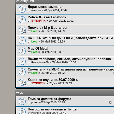
СЪОБЩЕНИЯ
Дарителска кампания
от
малкия
» 28 Дек 2014, 17:47
PoliceBG във Facebook
от
SYNOPTIK
» 20 Юни 2013, 21:02
Писмо от М-р Цветанов
от
Lord
» 26 Ное 2011, 14:29
На 10.06. от 09.00 до 11.00 ч., заповядайте при СОБТ
от
Lord
» 30 Май 2011, 22:39
Мap Оf Мetal
от
Lord
» 20 Фев 2011, 20:21
Важни телефони, сигнали, антикорупция, полезно
от
Rosyphone59
» 05 Май 2010, 13:34
Служители на МВР, загинали при изпълнение на св
от
Lord
» 06 Апр 2010, 19:22
Какво се случи на 30.07.2009 г.
от
SYNOPTIK
» 02 Дек 2009, 22:21
ТЕМИ
Тема за дамите от форума
от
роня
» 07 Мар 2010, 10:25
Помощ за начинаещи в Twitter
от
Hristo
» 06 Мар 2024, 16:49