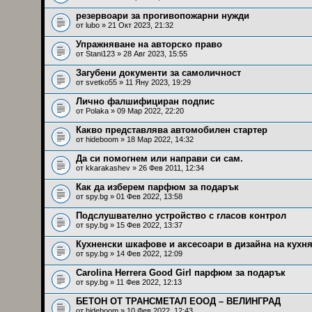
резервоари за прогивопожарни нужди
от
lubo
» 21 Окт 2023, 21:32
Упражняване на авторско право
от
Stani123
» 28 Авг 2023, 15:55
Загубени документи за самоличност
от
svetko55
» 11 Яну 2023, 19:29
Лично фалшифициран подпис
от
Polaka
» 09 Мар 2022, 22:20
Какво представлява автомобилен стартер
от
hideboom
» 18 Мар 2022, 14:32
Да си помогнем или направи си сам.
от
kkarakashev
» 26 Фев 2011, 12:34
Как да изберем парфюм за подарък
от
spy.bg
» 01 Фев 2022, 13:58
Подслушвателно устройство с гласов контрол
от
spy.bg
» 15 Фев 2022, 13:37
Кухненски шкафове и аксесоари в дизайна на кухня
от
spy.bg
» 14 Фев 2022, 12:09
Carolina Herrera Good Girl парфюм за подарък
от
spy.bg
» 11 Фев 2022, 12:13
БЕТОН ОТ ТРАНСМЕТАЛ ЕООД – ВЕЛИНГРАД
от
hideboom
» 10 Фев 2022, 12:43