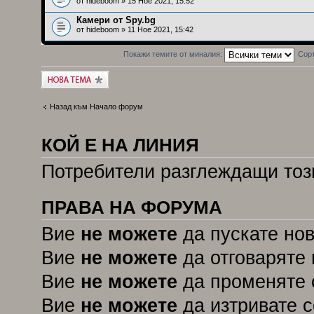
от
hideboom
» 15 Ное 2021, 15:52
Камери от Spy.bg
от
hideboom
» 11 Ное 2021, 15:42
Покажи темите от миналия:
Сор
Публикувай нова
тема
Назад към Начало форум
КОЙ Е НА ЛИНИЯ
Потребители разглеждащи този
ПРАВА НА ФОРУМА
Вие
не можете
да пускате но
Вие
не можете
да отговаряте 
Вие
не можете
да променяте 
Вие
не можете
да изтривате 