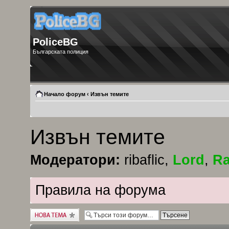
PoliceBG
Българската полиция
Начало форум
‹
Извън темите
Извън темите
Модератори:
ribaflic
,
Lord
,
Ra
Правила на форума
Публикувай нова
тема