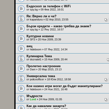
Ендоскоп за телефон с WiFi
от
spy.bg
» 09 Фев 2022, 16:01
Re: Вярно ли е че?
от
kapandura
» 02 Апр 2010, 23:55
Бързи кредити – какво трябва да знаем?
от
spy.bg
» 12 Яну 2022, 16:57
Културни новини
от
SFS
» 20 Ное 2009, 23:39
виц
от
hideboom
» 07 Яну 2022, 14:34
Кулинарна Тема
от
doznatel1
» 15 Ное 2009, 20:44
Пролетно настроение
от
Dani
» 20 Мар 2015, 23:13
Универсална тема
от
policeofficer
» 18 Юли 2012, 18:58
Кои казино игри могат да бъдат манипулирани?
от
hideboom
» 24 Ное 2021, 16:48
Мъдрости
от
Lord
» 24 Ное 2009, 01:05
Как да намалим захарта?