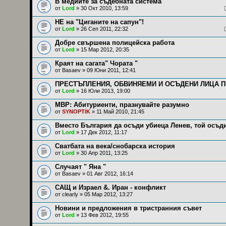
В медиите за съдебната система
от
Lord
» 30 Окт 2010, 13:59
НЕ на "Циганите на сапун"!
от
Lord
» 26 Сеп 2011, 22:32
Добре свършена полицейска работа
от
Lord
» 15 Мар 2012, 20:35
Краят на сагата" Чората "
от
Basaev
» 09 Юни 2011, 12:41
ПРЕСТЪПЛЕНИЯ, ОБВИНЯЕМИ И ОСЪДЕНИ ЛИЦА ПР
от
Lord
» 16 Юли 2013, 19:00
МВР: Абитуриенти, празнувайте разумно
от
SYNOPTIK
» 11 Май 2010, 21:45
Вместо България да осъди убиеца Ленев, той осъд
от
Lord
» 17 Дек 2012, 11:17
Сватбата на века/снобарска история
от
Lord
» 30 Апр 2011, 13:25
Случаят " Яна "
от
Basaev
» 01 Авг 2012, 16:14
САЩ и Израел &. Иран - конфликт
от
clearly
» 05 Мар 2012, 13:27
Новини и предложения в тристранния съвет
от
Lord
» 13 Фев 2012, 19:55