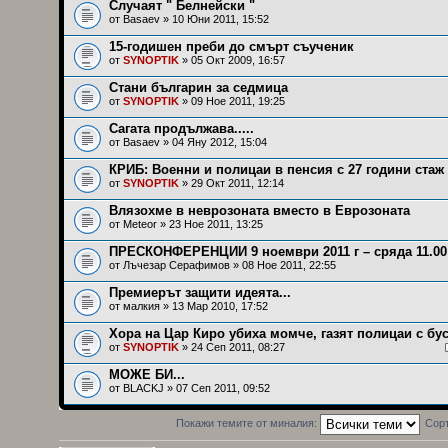
Случаят " Белнейски "
от
Basaev
» 10 Юни 2011, 15:52
15-годишен преби до смърт съученик
от
SYNOPTIK
» 05 Окт 2009, 16:57
Стани българин за седмица
от
SYNOPTIK
» 09 Ное 2011, 19:25
Сагата продължава.....
от
Basaev
» 04 Яну 2012, 15:04
КРИБ: Военни и полицаи в пенсия с 27 години стаж
от
SYNOPTIK
» 29 Окт 2011, 12:14
Влязохме в неврозоната вместо в Еврозоната
от
Meteor
» 23 Ное 2011, 13:25
ПРЕСКОНФЕРЕНЦИИ 9 ноември 2011 г – сряда 11.00
от
Лъчезар Серафимов
» 08 Ное 2011, 22:55
Премиерът защити идеята...
от
малкия
» 13 Мар 2010, 17:52
Хора на Цар Киро убиха момче, газят полицаи с бу
от
SYNOPTIK
» 24 Сеп 2011, 08:27
МОЖЕ БИ...
от
BLACKJ
» 07 Сеп 2011, 09:52
Покажи темите от миналия:
Сор