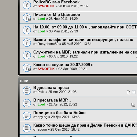
PoliceBG във Facebook
от
SYNOPTIK
» 20 Юни 2013, 21:02
Писмо от М-р Цветанов
от
Lord
» 26 Ное 2011, 14:29
На 10.06. от 09.00 до 11.00 ч., заповядайте при СОБТ
от
Lord
» 30 Май 2011, 22:39
Важни телефони, сигнали, антикорупция, полезно
от
Rosyphone59
» 05 Май 2010, 13:34
Служители на МВР, загинали при изпълнение на св
от
Lord
» 06 Апр 2010, 19:22
Какво се случи на 30.07.2009 г.
от
SYNOPTIK
» 02 Дек 2009, 22:21
ТЕМИ
В днешната преса
от
Polix
» 25 Авг 2009, 21:06
1
В пресата за МВР...
от
Lord
» 21 Авг 2012, 20:22
Полицията без бата Бойко
от
spy.bg
» 29 Дек 2021, 13:46
Какво точно щеше да прави Делян Пеевски в ДАНС
от
spoon
» 25 Сеп 2013, 18:42