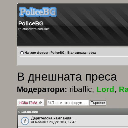
PoliceBG
Българската полиция
Начало форум
‹
PoliceBG
‹
В днешната преса
В днешната преса
Модератори:
ribaflic
,
Lord
,
Ra
Публикувай нова
тема
СЪОБЩЕНИЯ
Дарителска кампания
от
малкия
» 28 Дек 2014, 17:47