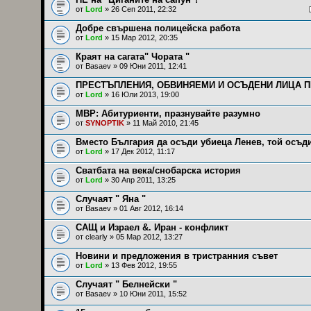
от
Lord
» 26 Сеп 2011, 22:32
Добре свършена полицейска работа
от
Lord
» 15 Мар 2012, 20:35
Краят на сагата" Чората "
от
Basaev
» 09 Юни 2011, 12:41
ПРЕСТЪПЛЕНИЯ, ОБВИНЯЕМИ И ОСЪДЕНИ ЛИЦА ПР
от
Lord
» 16 Юли 2013, 19:00
МВР: Абитуриенти, празнувайте разумно
от
SYNOPTIK
» 11 Май 2010, 21:45
Вместо България да осъди убиеца Ленев, той осъд
от
Lord
» 17 Дек 2012, 11:17
Сватбата на века/снобарска история
от
Lord
» 30 Апр 2011, 13:25
Случаят " Яна "
от
Basaev
» 01 Авг 2012, 16:14
САЩ и Израел &. Иран - конфликт
от
clearly
» 05 Мар 2012, 13:27
Новини и предложения в тристранния съвет
от
Lord
» 13 Фев 2012, 19:55
Случаят " Белнейски "
от
Basaev
» 10 Юни 2011, 15:52