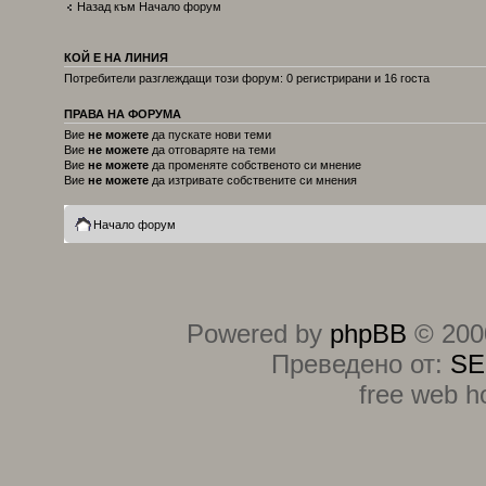
Назад към Начало форум
КОЙ Е НА ЛИНИЯ
Потребители разглеждащи този форум: 0 регистрирани и 16 госта
ПРАВА НА ФОРУМА
Вие
не можете
да пускате нови теми
Вие
не можете
да отговаряте на теми
Вие
не можете
да променяте собственото си мнение
Вие
не можете
да изтривате собствените си мнения
Начало форум
Powered by
phpBB
© 2000
Преведено от:
SE
free web h