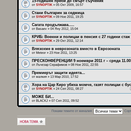
15-годишен преби до смърт съученик
от
SYNOPTIK
» 05 Окт 2009, 16:57
Стани българин за седмица
от
SYNOPTIK
» 09 Ное 2011, 19:25
Сагата продължава.....
от
Basaev
» 04 Яну 2012, 15:04
КРИБ: Военни и полицаи в пенсия с 27 години стаж
от
SYNOPTIK
» 29 Окт 2011, 12:14
Влязохме в неврозоната вместо в Еврозоната
от
Meteor
» 23 Ное 2011, 13:25
ПРЕСКОНФЕРЕНЦИИ 9 ноември 2011 г – сряда 11.00
от
Лъчезар Серафимов
» 08 Ное 2011, 22:55
Премиерът защити идеята...
от
малкия
» 13 Мар 2010, 17:52
Хора на Цар Киро убиха момче, газят полицаи с бу
от
SYNOPTIK
» 24 Сеп 2011, 08:27
МОЖЕ БИ...
от
BLACKJ
» 07 Сеп 2011, 09:52
Покажи темите от миналия:
Сор
Публикувай нова
тема