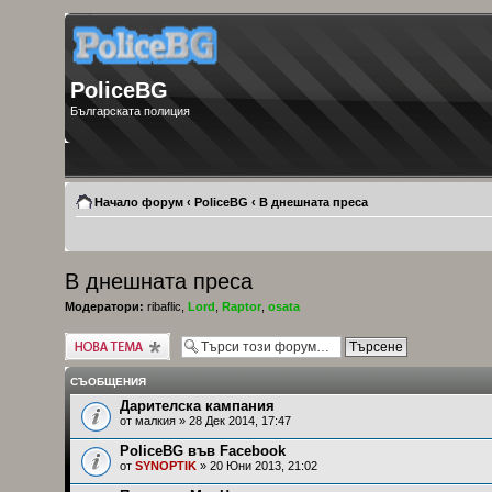
PoliceBG
Българската полиция
Начало форум
‹
PoliceBG
‹
В днешната преса
В днешната преса
Модератори:
ribaflic
,
Lord
,
Raptor
,
osata
Публикувай нова
тема
СЪОБЩЕНИЯ
Дарителска кампания
от
малкия
» 28 Дек 2014, 17:47
PoliceBG във Facebook
от
SYNOPTIK
» 20 Юни 2013, 21:02