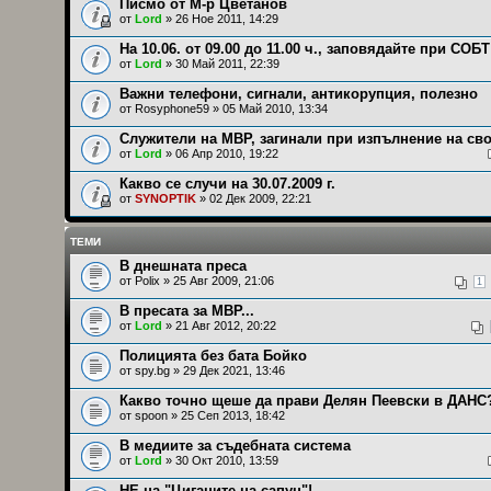
Писмо от М-р Цветанов
от
Lord
» 26 Ное 2011, 14:29
На 10.06. от 09.00 до 11.00 ч., заповядайте при СОБТ
от
Lord
» 30 Май 2011, 22:39
Важни телефони, сигнали, антикорупция, полезно
от
Rosyphone59
» 05 Май 2010, 13:34
Служители на МВР, загинали при изпълнение на св
от
Lord
» 06 Апр 2010, 19:22
Какво се случи на 30.07.2009 г.
от
SYNOPTIK
» 02 Дек 2009, 22:21
ТЕМИ
В днешната преса
от
Polix
» 25 Авг 2009, 21:06
1
В пресата за МВР...
от
Lord
» 21 Авг 2012, 20:22
Полицията без бата Бойко
от
spy.bg
» 29 Дек 2021, 13:46
Какво точно щеше да прави Делян Пеевски в ДАНС
от
spoon
» 25 Сеп 2013, 18:42
В медиите за съдебната система
от
Lord
» 30 Окт 2010, 13:59
НЕ на "Циганите на сапун"!