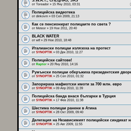
S.W.A.T., СПЕЦНАЗ, SAS
от
Toreador
» 15 Яну 2010, 03:31
Полицейска видеотека
от
dinkovm
» 03 Сеп 2009, 21:13
Как се пенсионират полицаите по света ?
от
Meteor
» 19 Ное 2011, 20:40
BLACK WATER
от
wtf
» 29 Ное 2010, 18:48
Италиански полицаи излязоха на протест
от
SYNOPTIK
» 03 Дек 2010, 11:27
Полицейски сайтове!
от
Raptor
» 20 Яну 2010, 14:16
Румънски полицаи обкръжиха президентския двор
от
SYNOPTIK
» 25 Сеп 2010, 01:32
Запорираха мафиотски имоти за 700 млн. евро
от
SYNOPTIK
» 09 Апр 2010, 11:39
Полицейска банда внася българки в Турция
от
SYNOPTIK
» 17 Фев 2010, 11:38
Шестима полицаи ранени в Атина
от
SYNOPTIK
» 28 Окт 2009, 09:40
Делегация на Независимият полицейски синдикат 
от
SYNOPTIK
» 25 Авг 2009, 11:55