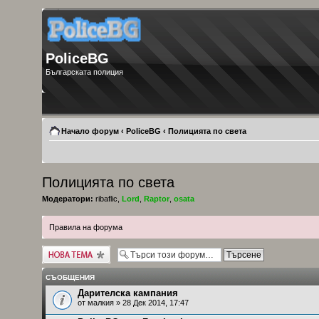
PoliceBG
Българската полиция
Начало форум
‹
PoliceBG
‹
Полицията по света
Полицията по света
Модератори:
ribaflic
,
Lord
,
Raptor
,
osata
Правила на форума
Публикувай нова
тема
СЪОБЩЕНИЯ
Дарителска кампания
от
малкия
» 28 Дек 2014, 17:47