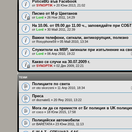
PoliceBG във Facebook
от
SYNOPTIK
» 20 Юни 2013, 21:02
Писмо от М-р Цветанов
от
Lord
» 26 Ное 2011, 14:29
На 10.06. от 09.00 до 11.00 ч., заповядайте при СОБТ
от
Lord
» 30 Май 2011, 22:39
Важни телефони, сигнали, антикорупция, полезно
от
Rosyphone59
» 05 Май 2010, 13:34
Служители на МВР, загинали при изпълнение на св
от
Lord
» 06 Апр 2010, 19:22
Какво се случи на 30.07.2009 г.
от
SYNOPTIK
» 02 Дек 2009, 22:21
ТЕМИ
Полицаите по света
от
oto skorzeni
» 11 Апр 2010, 18:34
Преса
от
doznatel1
» 20 Яну 2010, 13:22
Мога ли да се преместя от Бг полиция в UK полици
от
сосо
» 18 Юли 2015, 17:58
Полицейски автомобили
от
BARETATA
» 23 Юни 2011, 11:13