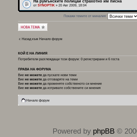
На румънските полицаи страхотно им писна
от
SYNOPTIK
» 20 Авг 2009, 18:04
Покажи темите от миналия:
Публикувай нова
тема
Назад към Начало форум
КОЙ Е НА ЛИНИЯ
Потребители разглеждащи този форум: 0 регистрирани и 6 госта
ПРАВА НА ФОРУМА
Вие
не можете
да пускате нови теми
Вие
не можете
да отговаряте на теми
Вие
не можете
да променяте собственото си мнение
Вие
не можете
да изтривате собствените си мнения
Начало форум
Powered by
phpBB
© 2000