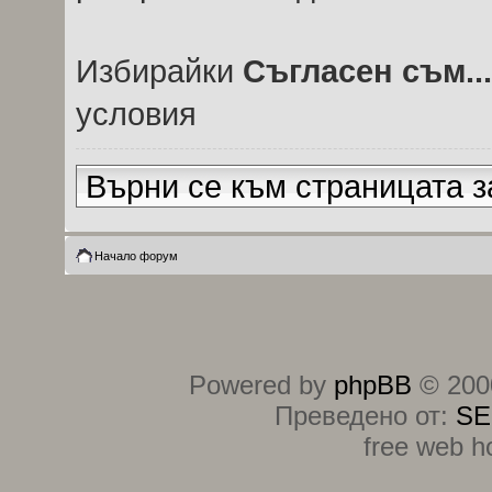
Избирайки
Съгласен съм...
условия
Върни се към страницата з
Начало форум
Powered by
phpBB
© 2000
Преведено от:
SE
free web h