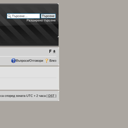
Разширено търсене
Въпроси/Отговори
Влез
са според зоната UTC + 2 часа [
DST
]