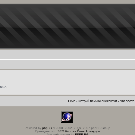
жно.
Екип
•
Изтрий всички бисквитки
• Часовете 
Powered by
phpBB
© 2000, 2002, 2005, 2007 phpBB Group
Преведено от:
SEO блог на Йоан Арнаудов
free web hosting by
FREE.BG