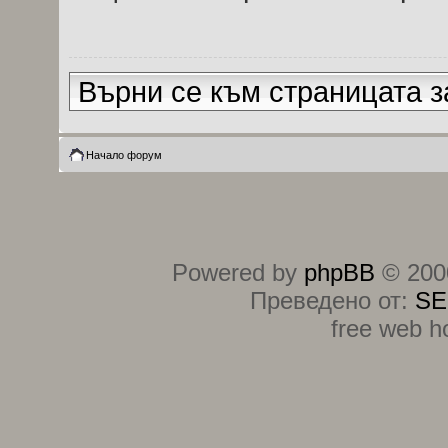
Върни се към страницата з
Начало форум
Powered by
phpBB
© 2000
Преведено от:
SE
free web h