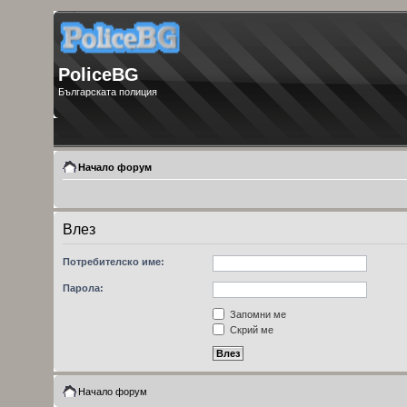
PoliceBG
Българската полиция
Начало форум
Влез
Потребителско име:
Парола:
Запомни ме
Скрий ме
Начало форум