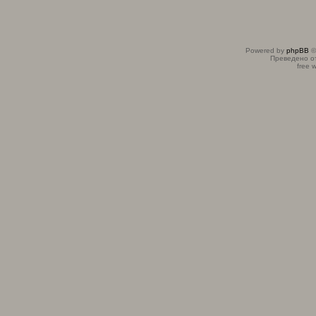
Powered by
phpBB
©
Преведено о
free 