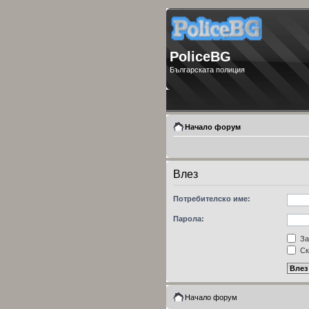
PoliceBG
Българската полиция
Начало форум
Влез
Потребителско име:
Парола:
За
Ск
Начало форум