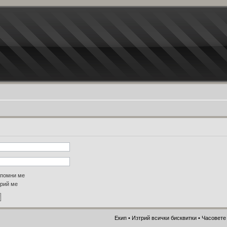
помни ме
рий ме
Екип
•
Изтрий всички бисквитки
• Часовете 