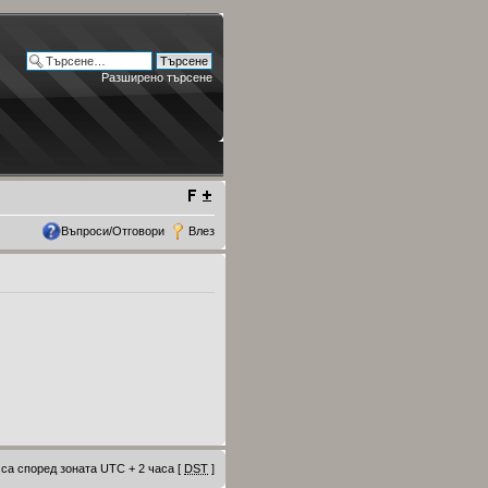
Разширено търсене
Въпроси/Отговори
Влез
са според зоната UTC + 2 часа [
DST
]