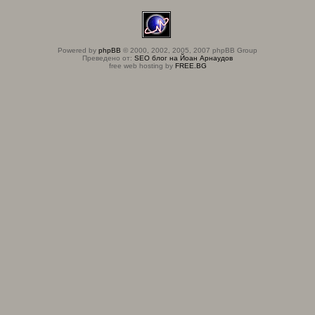
Powered by
phpBB
© 2000, 2002, 2005, 2007 phpBB Group
Преведено от:
SEO блог на Йоан Арнаудов
free web hosting by
FREE.BG