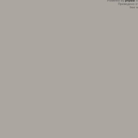
Powered by
phpBB
©
Преведено о
free 