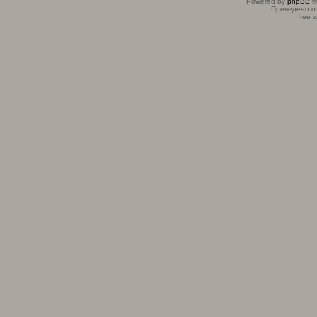
Powered by
phpBB
©
Преведено о
free 