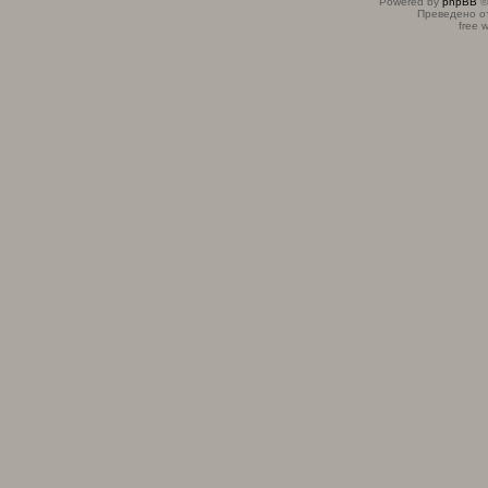
Powered by
phpBB
©
Преведено о
free 