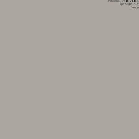
Powered by
phpBB
©
Преведено о
free 