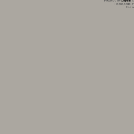
Powered by
phpBB
©
Преведено о
free 