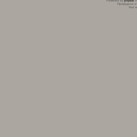
Powered by
phpBB
©
Преведено о
free 