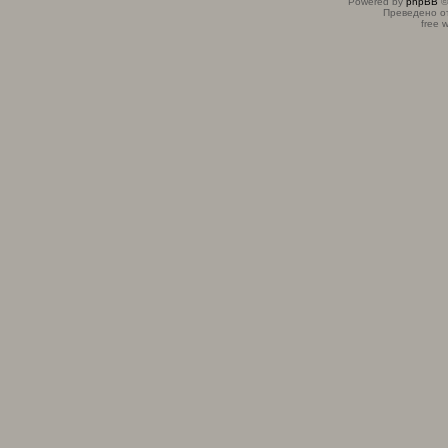
Powered by
phpBB
©
Преведено о
free 