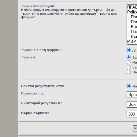
Търси във форуми:
Избери форум или форуми в които искаш да търсиш. За да
търсите и в под форумите трябва да маркирате "търси в под
форуми".
Търсене в под форуми:
Да
Търси в:
Заг
Мн
Заг
Пъ
Покажи резултатите като:
Мн
Сортирай по:
Лимитирай резултатите:
Върни първите: