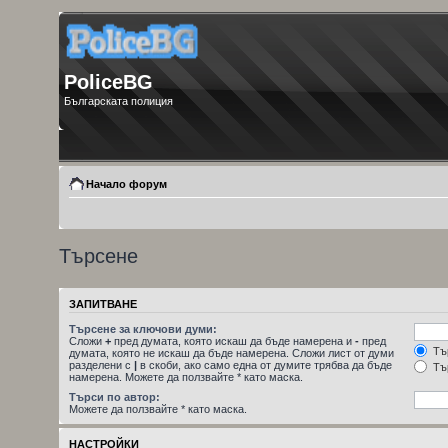
PoliceBG
Българската полиция
Начало форум
Търсене
ЗАПИТВАНЕ
Търсене за ключови думи:
Сложи
+
пред думата, която искаш да бъде намерена и
-
пред
Тър
думата, която не искаш да бъде намерена. Сложи лист от думи
разделени с
|
в скоби, ако само една от думите трябва да бъде
Тър
намерена. Можете да ползвайте * като маска.
Търси по автор:
Можете да ползвайте * като маска.
НАСТРОЙКИ