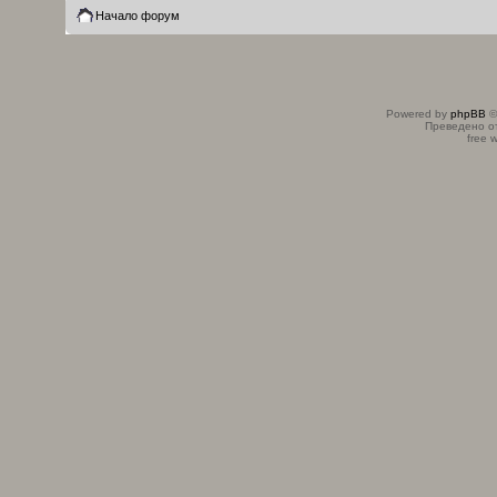
Начало форум
Powered by
phpBB
©
Преведено о
free 