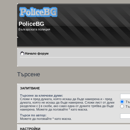
PoliceBG
Българската полиция
Начало форум
Търсене
ЗАПИТВАНЕ
Търсене за ключови думи:
Сложи
+
пред думата, която искаш да бъде намерена и
-
пред
Тър
думата, която не искаш да бъде намерена. Сложи лист от думи
разделени с
|
в скоби, ако само една от думите трябва да бъде
Тър
намерена. Можете да ползвайте * като маска.
Търси по автор:
Можете да ползвайте * като маска.
НАСТРОЙКИ