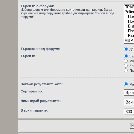
Търси във форуми:
Избери форум или форуми в които искаш да търсиш. За да
търсите и в под форумите трябва да маркирате "търси в под
форуми".
Търсене в под форуми:
Да
Търси в:
Заг
Мн
Заг
Пъ
Покажи резултатите като:
Мн
Сортирай по:
Лимитирай резултатите:
Върни първите: