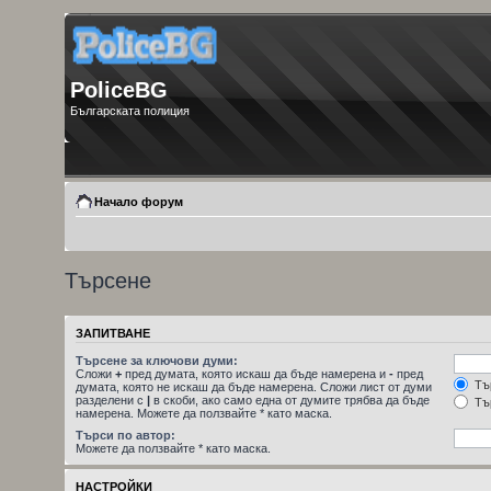
PoliceBG
Българската полиция
Начало форум
Търсене
ЗАПИТВАНЕ
Търсене за ключови думи:
Сложи
+
пред думата, която искаш да бъде намерена и
-
пред
Тър
думата, която не искаш да бъде намерена. Сложи лист от думи
разделени с
|
в скоби, ако само една от думите трябва да бъде
Тър
намерена. Можете да ползвайте * като маска.
Търси по автор:
Можете да ползвайте * като маска.
НАСТРОЙКИ