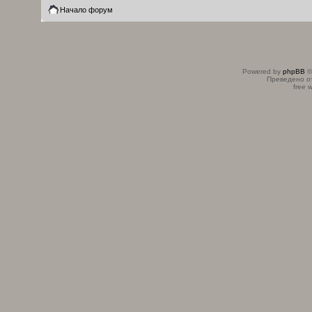
Начало форум
Powered by
phpBB
©
Преведено о
free 